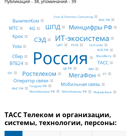
Публикаций - 38, упоминаний - 39
J’son & Partners Consulting
ВымпелКом
ФАС РФ
ШПД
Минцифры РФ
МТС
4G
ИТ-экосистема
Крок
СЭД
UniCredit
ЦФТ
РСХБ
Yota
Россия
ФСБ РФ
Сбер
BlackBerry
ТАСС
ВТБ24
ЦБ РФ
IBM
Ростелеком
IDC
МегаФон
EY
Оператор связи
Мобильная связь
Госдума РФ
ФНС РФ
Минобрнауки РФ
Минобороны РФ
Мираф-Банк
ТАСС Телеком и организации,
системы, технологии, персоны: