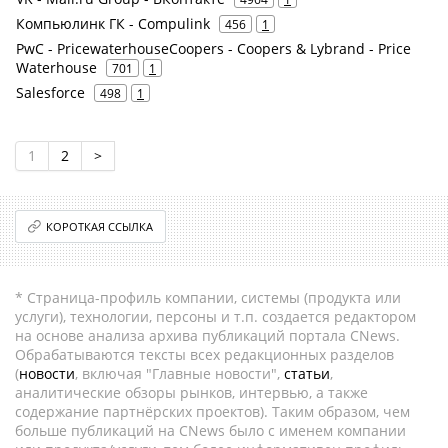
Компьюлинк ГК - Compulink
456
1
PwC - PricewaterhouseCoopers - Coopers & Lybrand - Price
Waterhouse
701
1
Salesforce
498
1
1
2
>
КОРОТКАЯ ССЫЛКА
* Страница-профиль компании, системы (продукта или
услуги), технологии, персоны и т.п. создается редактором
на основе анализа архива публикаций портала CNews.
Обрабатываются тексты всех редакционных разделов
(
новости
, включая "Главные новости",
статьи
,
аналитические обзоры рынков, интервью, а также
содержание партнёрских проектов). Таким образом, чем
больше публикаций на CNews было с именем компании