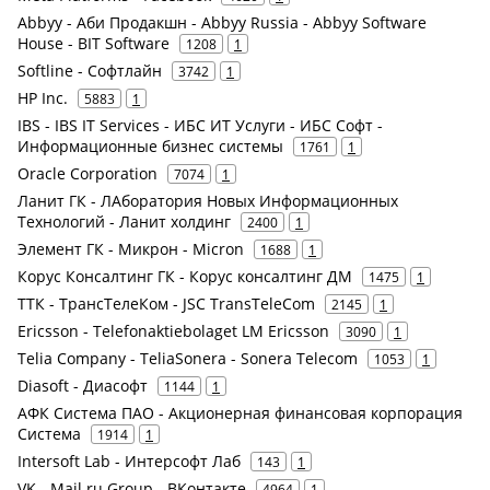
Abbyy - Аби Продакшн - Abbyy Russia - Abbyy Software
House - BIT Software
1208
1
Softline - Софтлайн
3742
1
HP Inc.
5883
1
IBS - IBS IT Services - ИБС ИТ Услуги - ИБС Софт -
Информационные бизнес системы
1761
1
Oracle Corporation
7074
1
Ланит ГК - ЛАборатория Новых Информационных
Технологий - Ланит холдинг
2400
1
Элемент ГК - Микрон - Micron
1688
1
Корус Консалтинг ГК - Корус консалтинг ДМ
1475
1
ТТК - ТрансТелеКом - JSC TransTeleCom
2145
1
Ericsson - Telefonaktiebolaget LM Ericsson
3090
1
Telia Company - TeliaSonera - Sonera Telecom
1053
1
Diasoft - Диасофт
1144
1
АФК Система ПАО - Акционерная финансовая корпорация
Система
1914
1
Intersoft Lab - Интерсофт Лаб
143
1
VK - Mail.ru Group - ВКонтакте
4964
1