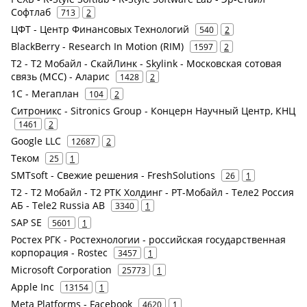
Софтлаб
713
2
ЦФТ - Центр Финансовых Технологий
540
2
BlackBerry - Research In Motion (RIM)
1597
2
Т2 - Т2 Мобайл - СкайЛинк - Skylink - Московская сотовая
связь (МСС) - Аларис
1428
2
1С - Мегаплан
104
2
Ситроникс - Sitronics Group - Концерн Научный Центр, КНЦ
1461
2
Google LLC
12687
2
Теком
25
1
SMTsoft - Свежие решения - FreshSolutions
26
1
Т2 - Т2 Мобайл - Т2 РТК Холдинг - РТ-Мобайл - Теле2 Россия
АБ - Tele2 Russia AB
3340
1
SAP SE
5601
1
Ростех РГК - Ростехнологии - российская государственная
корпорация - Rostec
3457
1
Microsoft Corporation
25773
1
Apple Inc
13154
1
Meta Platforms - Facebook
4620
1