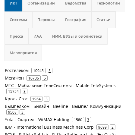
ИКТ
Организации
Ведомства
Технологии
Системы
Персоны
География
Статьи
Пресса
ИАА
НИИ, ВУЗы и библиотеки
Мероприятия
Ростелеком
10945
5
МегаФон
10736
5
МТС - Мобильные ТелеСистемы - Mobile TeleSystems
15754
3
Крок - Croc
1964
3
ВымпелКом - Билайн - Beeline - Вымпел-Коммуникации
9508
3
Yota - Скартел - WiMAX Holding
1580
3
IBM - International Business Machines Corp
9699
2
РСХБ - R-Style Softlab - R-Style Software Lab - Эр-Стайл