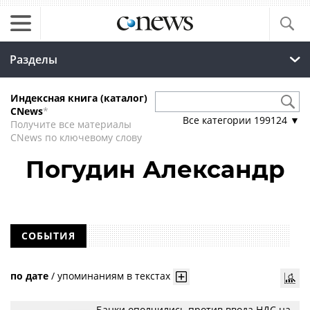
Разделы
Индексная книга (каталог)
CNews
*
Все категории
199124
▼
Получите все материалы
CNews по ключевому слову
Погудин Александр
СОБЫТИЯ
по дате
/
упоминаниям в текстах
Банки ополчились против ввода НДС на