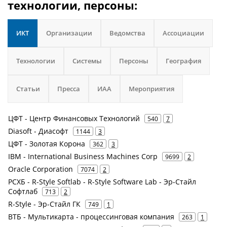
технологии, персоны:
ИКТ
Организации
Ведомства
Ассоциации
Технологии
Системы
Персоны
География
Статьи
Пресса
ИАА
Мероприятия
ЦФТ - Центр Финансовых Технологий
540
7
Diasoft - Диасофт
1144
3
ЦФТ - Золотая Корона
362
3
IBM - International Business Machines Corp
9699
2
Oracle Corporation
7074
2
РСХБ - R-Style Softlab - R-Style Software Lab - Эр-Стайл
Софтлаб
713
2
R-Style - Эр-Стайл ГК
749
1
ВТБ - Мультикарта - процессинговая компания
263
1