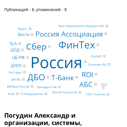
Публикаций - 8, упоминаний - 8
Банк Сбережений и Кредита АКБ
Яндекс
Россия Ассоциация
Веста
ФинТех
Сбер
SLA
ЦОД
Россия
FlexSoft
ЦБ РФ
Сколково ИЦ
ЕРРП
ROI
РусГидро
ДБО
Т-Банк
SAP BO
АБС
ТАСС
БМ-Банк Россия
Президент РФ
Diasoft Flextera BI
РСХБ
1С:Предприятие
ТАСС Телеком
Погудин Александр и
организации, системы,