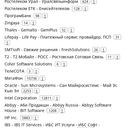
Ростелеком Урал - Уралсвязьинформ
624
1
Ростелеком ЕТК - Енисейтелеком
128
1
ПрограмБанк
98
1
Zingaya
14
1
Thales - Gemalto - GemPlus
52
1
Lifepay - Life Pay - Платежный сервис провайдер, ПСП
31
1
SMTsoft - Свежие решения - FreshSolutions
26
1
Т2 - Т2 Мобайл - РОСС - Ростовская Сотовая Связь
11
1
Colvir Software Solutions
6
1
ТелеСОТА
3
1
МегаФон
10736
1
Oracle - Sun Microsystems - Сан Майкросистемс - Май Эс
Кью Эл
2253
1
Intel Corporation
12811
1
Abbyy - Аби Продакшн - Abbyy Russia - Abbyy Software
House - BIT Software
1208
1
HP Inc.
5883
1
IBS - IBS IT Services - ИБС ИТ Услуги - ИБС Софт -