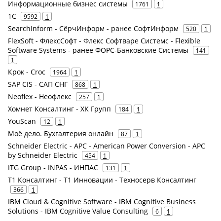
Информационные бизнес системы
1761
1
1С
9592
1
SearchInform - СёрчИнформ - ранее СофтИнформ
520
1
FlexSoft - ФлексСофт - Флекс Софтваре Системс - Flexible
Software Systems - ранее ФОРС-Банковские Системы
141
1
Крок - Croc
1964
1
SAP CIS - САП СНГ
868
1
Neoflex - Неофлекс
257
1
Хомнет Консалтинг - ХК Групп
184
1
YouScan
12
1
Моё дело. Бухгалтерия онлайн
87
1
Schneider Electric - APC - American Power Conversion - APC
by Schneider Electric
454
1
ITG Group - INPAS - ИНПАС
131
1
Т1 Консалтинг - Т1 Инновации - Техносерв Консалтинг
366
1
IBM Cloud & Cognitive Software - IBM Cognitive Business
Solutions - IBM Cognitive Value Consulting
6
1