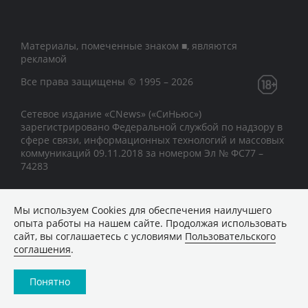
Материалы, помеченные знаком ■, являются
рекламой
Все права защищены © 1995 – 2026
Сетевое издание «CNews» («СиНьюс»)
зарегистрировано Федеральной службой по надзору в
сфере связи, информационных технологий и массовых
коммуникаций 09.11.2018 за номером Эл № ФС77 –
74283
Мы используем Сookies для обеспечения наилучшего
опыта работы на нашем сайте. Продолжая использовать
сайт, вы соглашаетесь с условиями
Пользовательского
соглашения
.
Понятно