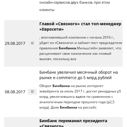
онлайн-сервисов двух банков, при этом
клиенты
Главой «Связного» стал топ-менеджер
«Евросети»
, возглавлявший компанию с начала 2016 г.,
29.08.2017
уйдет из «Связного» и займет пост председателя
правления
Бинбанка
.Мильштейн заявляет, что
расценивает свое назначение как «новый
вызов», поскольку воз
Бинбанк увеличил месячный оборот на
рынке e-commerce до 5 млрд рублей
Оборот
Бинбанка
на рынке интернет-
08.08.2017
эквайринга за июль 2017 г. достиг рекордных p5
млрд, увеличившись вдвое по сравнению с
аналогичным периодом прошлого года (p2,5
млрд). Доля
Бинбанка
на российс
Бинбанк переманил президента
«Связного»