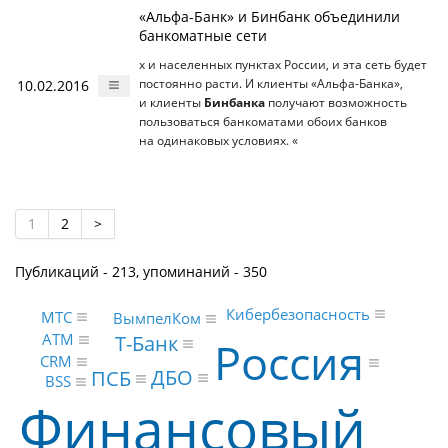
«Альфа-Банк» и Бинбанк объединили
банкоматные сети
х и населенных пунктах России, и эта сеть будет
10.02.2016
постоянно расти. И клиенты «Альфа-Банка»,
и клиенты
Бинбанка
получают возможность
пользоваться банкоматами обоих банков
на одинаковых условиях. «
1
2
>
Публикаций - 213, упоминаний - 350
Кибербезопасность
МТС
ВымпелКом
ATM
Т-Банк
Россия
CRM
ДБО
ПСБ
BSS
Финансовый