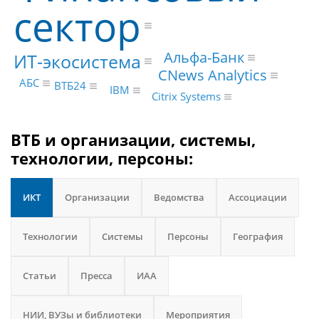
сектор
Альфа-Банк
ИТ-экосистема
CNews Analytics
АБС
ВТБ24
IBM
Citrix Systems
ВТБ и организации, системы,
технологии, персоны:
ИКТ
Организации
Ведомства
Ассоциации
Технологии
Системы
Персоны
География
Статьи
Пресса
ИАА
НИИ, ВУЗы и библиотеки
Мероприятия