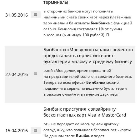
терминалы
ы сторонних банков могут пополнять
31.05.2016
наличными счета своих карт через платежные
терминалы и банкоматы
Бинбанка
с функцией
cash-in. Комиссия составляет 1% от суммы
внесения (минимум 100 рублей). П
Бинбанк и «Мое дело» начали совместно
предоставлять сервис интернет-
бухгалтерии малому и среднему бизнесу
рией «Мое дело», ориентированной
27.04.2016
на представителей малого и среднего бизнеса.
Теперь во всех офисах
Бинбанка
можно
подключить сервис по ведению бухгалтерии
в режиме онлайн и в течение двух меся
Бинбанк приступил к эквайрингу
бесконтактных карт Visa и MasterCard
рты не передает ее кассиру или другому
15.04.2016
сотруднику, что повышает безопасность карты.
На данном этапе
Бинбанк
ведет