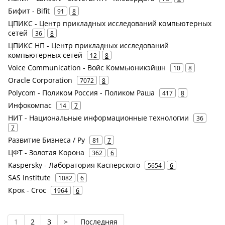
Бифит - Bifit
91
8
ЦПИКС - Центр прикладных исследований компьютерных
сетей
36
8
ЦПИКС НП - Центр прикладных исследований
компьютерных сетей
12
8
Voice Communication - Войс Коммьюникэйшн
10
8
Oracle Corporation
7072
8
Polycom - Поликом Россия - Поликом Раша
417
8
Инфокомпас
14
7
НИТ - Национальные информационные технологии
36
7
Развитие Бизнеса / Ру
81
7
ЦФТ - Золотая Корона
362
6
Kaspersky - Лаборатория Касперского
5654
6
SAS Institute
1082
6
Крок - Croc
1964
6
1
2
3
>
Последняя