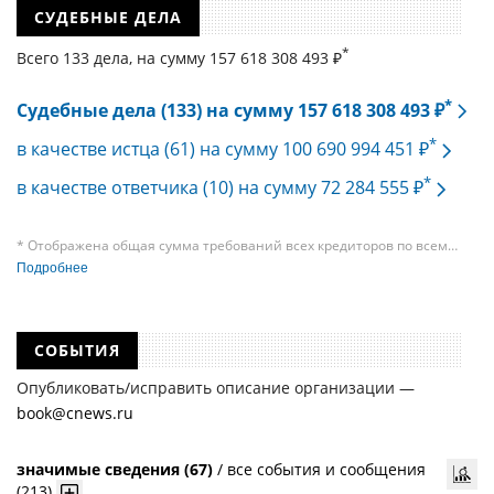
СУДЕБНЫЕ ДЕЛА
*
Всего 133 дела, на cумму 157 618 308 493 ₽
*
Судебные дела (133) на сумму 157 618 308 493 ₽
*
в качестве истца (61) на сумму 100 690 994 451 ₽
*
в качестве ответчика (10) на сумму 72 284 555 ₽
* Отображена общая сумма требований всех кредиторов по всем
судебным делам, в рамках которых компания подавала требования
Подробнее
к своим должникам — организациям. При этом, общая сумма
требований всех кредиторов по делу о банкротстве не тождественна
сумме требования одного конкретного кредитора, кредиторов
в одном таком деле может быть несколько десятков, а размеры сумм
СОБЫТИЯ
требований одних могут быть больше или меньше размеров
требований других кредиторов.
Опубликовать/исправить описание организации —
book@cnews.ru
значимые сведения (67)
/
все события и сообщения
(213)