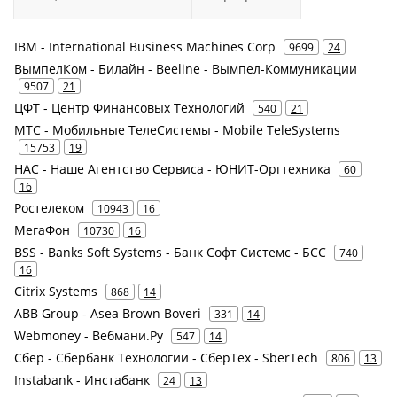
IBM - International Business Machines Corp
9699
24
ВымпелКом - Билайн - Beeline - Вымпел-Коммуникации
9507
21
ЦФТ - Центр Финансовых Технологий
540
21
МТС - Мобильные ТелеСистемы - Mobile TeleSystems
15753
19
НАС - Наше Агентство Сервиса - ЮНИТ-Оргтехника
60
16
Ростелеком
10943
16
МегаФон
10730
16
BSS - Banks Soft Systems - Банк Софт Системс - БСС
740
16
Citrix Systems
868
14
ABB Group - Asea Brown Boveri
331
14
Webmoney - Вебмани.Ру
547
14
Сбер - Сбербанк Технологии - СберТех - SberTech
806
13
Instabank - Инстабанк
24
13