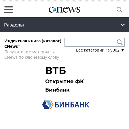
Разделы
Индексная книга (каталог)
CNews
*
Все категории
199002
▼
Получите все материалы
CNews по ключевому слову
ВТБ
Открытие ФК
Бинбанк