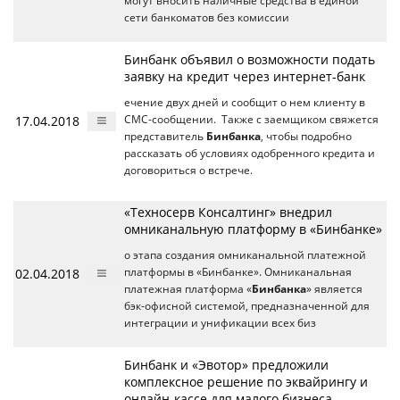
могут вносить наличные средства в единой
сети банкоматов без комиссии
Бинбанк объявил о возможности подать
заявку на кредит через интернет-банк
ечение двух дней и сообщит о нем клиенту в
17.04.2018
СМС-сообщении. Также с заемщиком свяжется
представитель
Бинбанка
, чтобы подробно
рассказать об условиях одобренного кредита и
договориться о встрече.
«Техносерв Консалтинг» внедрил
омниканальную платформу в «Бинбанке»
о этапа создания омниканальной платежной
02.04.2018
платформы в «Бинбанке». Омниканальная
платежная платформа «
Бинбанка
» является
бэк-офисной системой, предназначенной для
интеграции и унификации всех биз
Бинбанк и «Эвотор» предложили
комплексное решение по эквайрингу и
онлайн-кассе для малого бизнеса