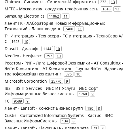
Cinimex - Синимекс - Синимекс-Информатика
232
13
МГТС - Московская городская телефонная сеть
1618
12
Samsung Electronics
11062
11
Ланит ГК - ЛАборатория Новых Информационных
Технологий - Ланит холдинг
2400
11
Т1 Интеграция - Техносерв - ТС интеграция - ТехноСерв А/
С
1623
10
Diasoft - Диасофт
1144
10
Neoflex - Неофлекс
257
10
Росатом - РИР - Лига Цифровой Экономики - AT Consulting -
ЭйТи Консалтинг - АТ Консалтинг - Группа ЭйТи - Эдвансед
трансформейшн консалтинг
376
10
Microsoft Corporation
25770
9
IBS - IBS IT Services - ИБС ИТ Услуги - ИБС Софт -
Информационные бизнес системы
1760
9
1С
9589
9
Ланит - Lansoft - Консист Бизнес Групп
180
8
Custis - Customized Information Systems - Кастис - ЗИС -
ЗаказныеИнформСистемы
134
8
Ланит - Lansoft - CleverDATA - КлеверДата
73
8