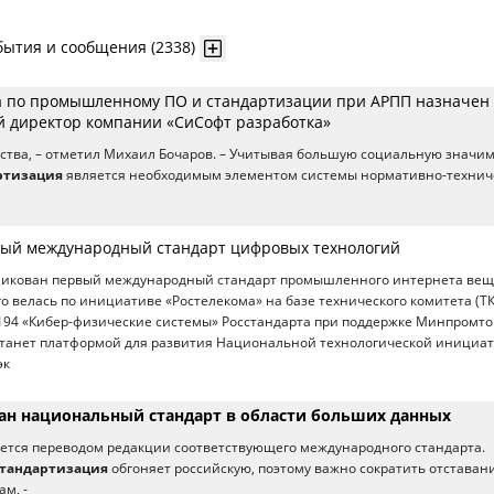
бытия и сообщения (2338)
а по промышленному ПО и стандартизации при АРПП назначен
 директор компании «СиСофт разработка»
ства, – отметил Михаил Бочаров. – Учитывая большую социальную значи
ртизация
является необходимым элементом системы нормативно-технич
ый международный стандарт цифровых технологий
икован первый международный стандарт промышленного интернета вещ
го велась по инициативе «Ростелекома» на базе технического комитета (ТК
94 «Кибер-физические системы» Росстандарта при поддержке Минпромто
 станет платформой для развития Национальной технологической инициа
эк
сан национальный стандарт в области больших данных
яется переводом редакции соответствующего международного стандарта.
стандартизация
обгоняет российскую, поэтому важно сократить отставан
м, -