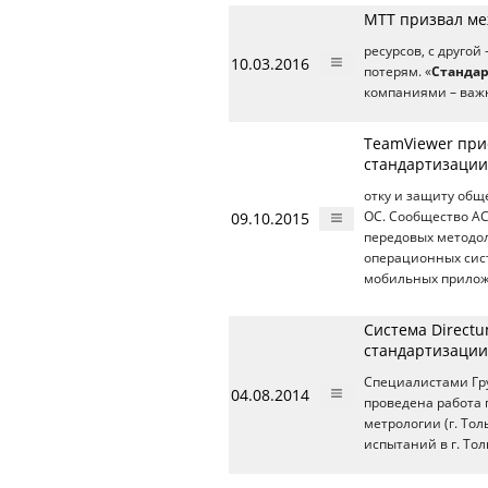
МТТ призвал ме
ресурсов, с друго
10.03.2016
потерям. «
Станда
компаниями – важ
TeamViewer прис
стандартизаци
отку и защиту об
09.10.2015
ОС. Сообщество A
передовых методо
операционных сист
мобильных прилож
Система Direct
стандартизации
Специалистами Гр
04.08.2014
проведена работа 
метрологии (г. То
испытаний в г. То