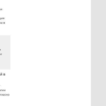
ии
ция
на в
и
ят
й в
у
огии
огласно