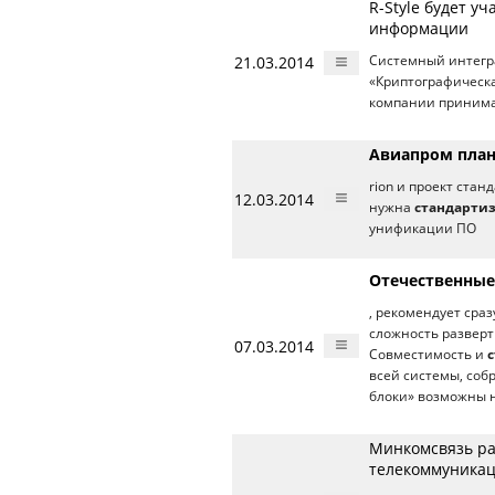
R-Style будет у
информации
21.03.2014
Системный интегра
«Криптографическа
компании принимат
Авиапром план
rion и проект ста
12.03.2014
нужна
стандарти
унификации ПО
Отечественные
, рекомендует сра
сложность разверт
07.03.2014
Совместимость и
всей системы, соб
блоки» возможны н
Минкомсвязь ра
телекоммуника