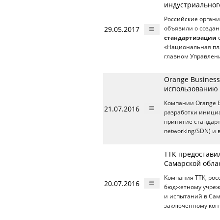
индустриальног
Российские орган
29.05.2017
объявили о созда
стандартизации
с
«Национальная пл
главном Управлен
Orange Business
использованию 
Компании Orange B
21.07.2016
разработки инициа
принятие стандарт
networking/SDN) и 
ТТК предоставил
Самарской обла
Компания ТТК, рос
20.07.2016
бюджетному учреж
и испытаний в Сам
заключенному кон