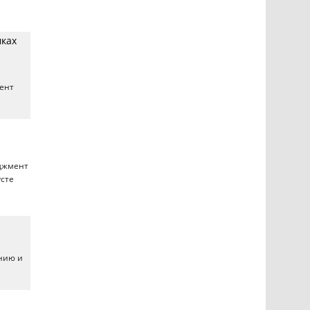
мках
ент
джмент
усте
нию и