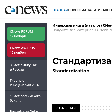
ГЛАВНАЯ
НОВОСТИ
АНАЛИТИКА
КО
Индексная книга (каталог) CNe
Получите все материалы CNews п
CNews FORUM
12 ноября
CNews AWARDS
12 ноября
Стандартиз
30 лет рынку ERP
в России
Standardization
Главные
ИТ-сценарии
2026
10 лет российского
бэкапа
СОБЫТИЯ
Российские ПАКи