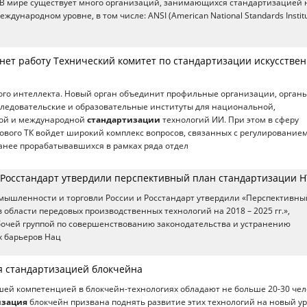
 В мире существует много организаций, занимающихся стандартизацией 
дународном уровне, в том числе: ANSI (American National Standards Institu
нет работу Технический комитет по стандартизации искусствен
ого интеллекта. Новый орган объединит профильные организации, орган
следовательские и образовательные институты для национальной,
ой и международной
стандартизации
технологий ИИ. При этом в сферу
ового ТК войдет широкий комплекс вопросов, связанных с регулирование
анее прорабатывавшихся в рамках ряда отдел
Росстандарт утвердили перспективный план стандартизации 
мышленности и торговли России и Росстандарт утвердили «Перспективны
 области передовых производственных технологий на 2018 – 2025 гг.»,
очей группой по совершенствованию законодательства и устранению
 барьеров Нац
 стандартизацией блокчейна
шей компетенцией в блокчейн-технологиях обладают не больше 20-30 чел
изация
блокчейн призвана поднять развитие этих технологий на новый у