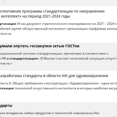
спективная программа стандартизации по направлению
 интеллект» на период 2021-2024 годы
артизации
AI как документ стратегического планирования на 2021 – 2024 гг
абочей группе «Искусственный интеллект» организации «Цифровая эконо
тана на
умали опутать госзакупки сетью ГОСТов
ациональной системе стандартизации, принятыми в соответствии с
м РФ
о стандартизации
». В Минэке считают негативной ситуацию отсутс
тов на г
 разработаны стандарты в области ИИ для здравоохранения
Часть 6. Общие требования к эксплуатации. «Здравоохранение – одна из т
тизация
технологий искусственного интеллекта в которых наиболее акту
ндарты
кое внедрение любых продуктов и технологий невозможны без