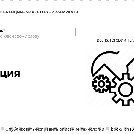
НФЕРЕНЦИИ
МАРКЕТ
ТЕХНИКА
НАУКА
ТВ
ws
*
о ключевому слову
Все категории
19
ация
Опубликовать/исправить описание технологии —
book@cnew