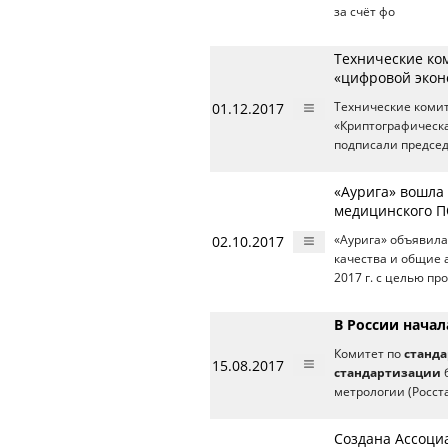
за счёт фо
Технические ко
«цифровой экон
01.12.2017
Технические коми
«Криптографическ
подписали председ
«Аурига» вошла
медицинского 
02.10.2017
«Аурига» объявила
качества и общие 
2017 г. с целью п
В России нача
Комитет по
станд
15.08.2017
стандартизации
б
метрологии (Росст
Создана Ассоци