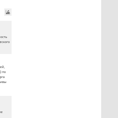
мость
еского
ей,
) по
рга
тивы
ие