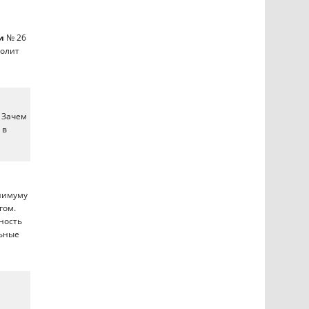
и
№ 26
волит
. Зачем
 в
инимуму
гом.
ность
льные