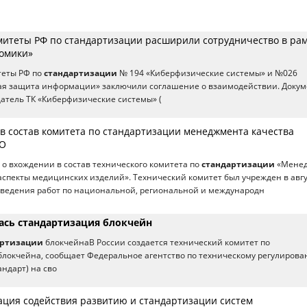
митеты РФ по стандартизации расширили сотрудничество в ра
омики»
теты РФ по
стандартизации
№ 194 «Киберфизические системы» и №026
ая защита информации» заключили соглашение о взаимодействии. Докум
атель ТК «Киберфизические системы» (
 в состав комитета по стандартизации менеджмента качества
ПО
 о вхождении в состав технического комитета по
стандартизации
«Мене
аспекты медицинских изделий». Технический комитет был учрежден в авг
роведения работ по национальной, региональной и международн
лась стандартизация блокчейн
артизации
блокчейнаВ России создается технический комитет по
локчейна, сообщает Федеральное агентство по техническому регулирова
андарт) на сво
ация содействия развитию и стандартизации систем