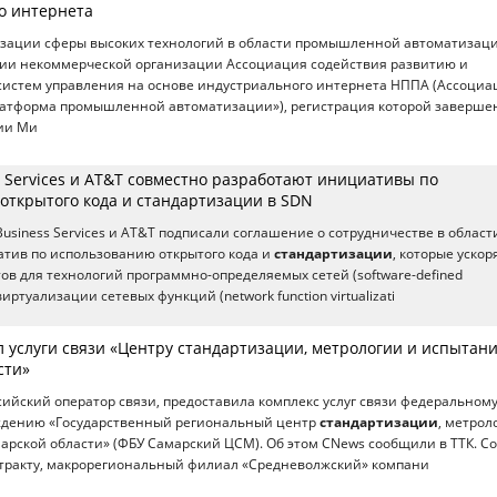
о интернета
изации сферы высоких технологий в области промышленной автоматизац
нии некоммерческой организации Ассоциация содействия развитию и
истем управления на основе индустриального интернета НППА (Ассоциа
атформа промышленной автоматизации»), регистрация которой заверше
ии Ми
 Services и AT&T совместно разработают инициативы по
открытого кода и стандартизации в SDN
usiness Services и AT&T подписали соглашение о сотрудничестве в област
тив по использованию открытого кода и
стандартизации
, которые ускор
ов для технологий программно-определяемых сетей (software-defined
виртуализации сетевых функций (network function virtualizati
 услуги связи «Центру стандартизации, метрологии и испытани
сти»
сийский оператор связи, предоставила комплекс услуг связи федеральном
дению «Государственный региональный центр
стандартизации
, метрол
арской области» (ФБУ Самарский ЦСМ). Об этом CNews сообщили в ТТК. С
тракту, макрорегиональный филиал «Средневолжский» компани