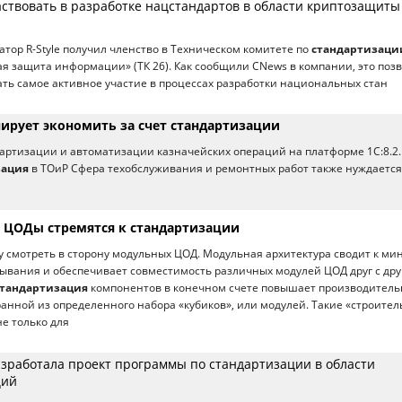
частвовать в разработке нацстандартов в области криптозащиты
тор R-Style получил членство в Техническом комитете по
стандартизаци
я защита информации» (ТК 26). Как сообщили CNews в компании, это поз
ь самое активное участие в процессах разработки национальных стан
ирует экономить за счет стандартизации
ндартизации и автоматизации казначейских операций на платформе 1С:8.2
зация
в ТОиР Сфера техобслуживания и ремонтных работ также нуждается
 ЦОДы стремятся к стандартизации
зу смотреть в сторону модульных ЦОД. Модульная архитектура сводит к м
ывания и обеспечивает совместимость различных модулей ЦОД друг с дру
стандартизация
компонентов в конечном счете повышает производитель
ранной из определенного набора «кубиков», или модулей. Такие «строите
е только для
зработала проект программы по стандартизации в области
ций