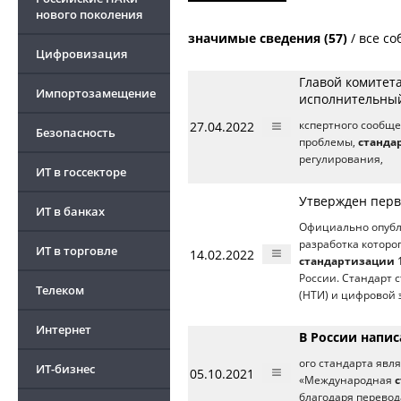
нового поколения
значимые сведения (57)
/
все со
Цифровизация
Главой комитет
Импортозамещение
исполнительный
27.04.2022
кспертного сообще
Безопасность
проблемы,
станда
регулирования,
ИТ в госсекторе
Утвержден перв
ИТ в банках
Официально опубл
разработка которо
ИТ в торговле
14.02.2022
стандартизации
1
России. Стандарт
Телеком
(НТИ) и цифровой 
Интернет
В России напи
ого стандарта явл
ИТ-бизнес
05.10.2021
«Международная
благодаря перевода