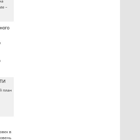
на
te –
ного
ы
м
НТИ
й план
овек в
ровень