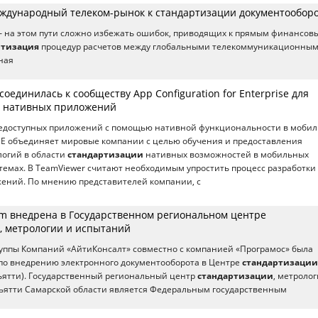
ждународный телеком-рынок к стандартизации документообор
й – на этом пути сложно избежать ошибок, приводящих к прямым финансов
ртизация
процедур расчетов между глобальными телекоммуникационны
ная
оединилась к сообществу App Configuration for Enterprise для
и нативных приложений
щедоступных приложений с помощью нативной функциональности в моби
CE объединяет мировые компании с целью обучения и предоставления
логий в области
стандартизации
нативных возможностей в мобильных
емах. В TeamViewer считают необходимым упростить процесс разработки
ений. По мнению представителей компании, с
um внедрена в Государственном региональном центре
, метрологии и испытаний
уппы Компаний «АйтиКонсалт» совместно с компанией «Програмос» была
по внедрению электронного документооборота в Центре
стандартизации
льятти). Государственный региональный центр
стандартизации
, метролог
льятти Самарской области является Федеральным государственным