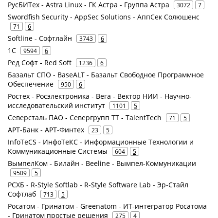
РусБИТех - Astra Linux - ГК Астра - Группа Астра
3072
7
Swordfish Security - AppSec Solutions - АппСек Солюшенс
71
6
Softline - Софтлайн
3743
6
1С
9594
6
Ред Софт - Red Soft
1236
6
Базальт СПО - BaseALT - Базальт Свободное Программное
Обеспечение
950
6
Ростех - Росэлектроника - Вега - Вектор НИИ - Научно-
исследовательский институт
1101
5
Северсталь ПАО - Севергрупп ТТ - TalentTech
71
5
АРТ-Банк - АРТ-Финтех
23
5
InfoTeCS - ИнфоТеКС - Информационные Технологии и
Коммуникационные Системы
604
5
ВымпелКом - Билайн - Beeline - Вымпел-Коммуникации
9509
5
РСХБ - R-Style Softlab - R-Style Software Lab - Эр-Стайл
Софтлаб
713
5
Росатом - Гринатом - Greenatom - ИТ-интегратор Росатома
- Гринатом простые решения
275
4