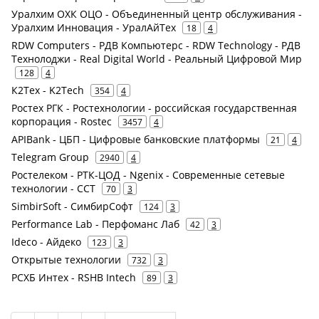
Уралхим ОХК ОЦО - Объединенный центр обслуживания -
Уралхим Инновация - УралАйТех
18
4
RDW Computers - РДВ Компьютерс - RDW Technology - РДВ
Технолоджи - Real Digital World - Реальный Цифровой Мир
128
4
К2Тех - K2Tech
354
4
Ростех РГК - Ростехнологии - российская государственная
корпорация - Rostec
3457
4
APIBank - ЦБП - Цифровые банковские платформы
21
4
Telegram Group
2940
4
Ростелеком - РТК-ЦОД - Ngenix - Современные сетевые
технологии - ССТ
70
3
SimbirSoft - СимбирСофт
124
3
Performance Lab - Перфоманс Лаб
42
3
Ideco - Айдеко
123
3
Открытые технологии
732
3
РСХБ Интех - RSHB Intech
89
3