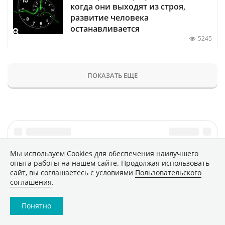
когда они выходят из строя,
развитие человека
останавливается
5245
ПОКАЗАТЬ ЕЩЕ
Мы используем Сookies для обеспечения наилучшего
опыта работы на нашем сайте. Продолжая использовать
Главное
Популярное
сайт, вы соглашаетесь с условиями
Пользовательского
соглашения
.
Новости
Конференции
Аналитика
Специальные проекты
Понятно
Рейтинги
Маркет