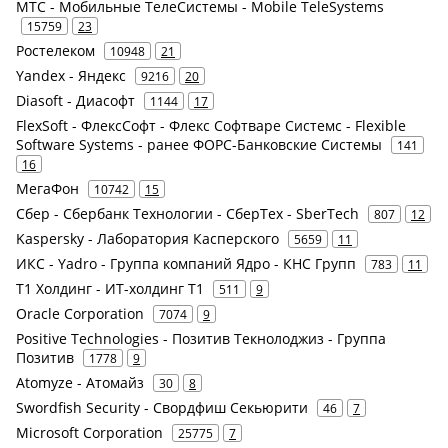
МТС - Мобильные ТелеСистемы - Mobile TeleSystems
15759
23
Ростелеком
10948
21
Yandex - Яндекс
9216
20
Diasoft - Диасофт
1144
17
FlexSoft - ФлексСофт - Флекс Софтваре Системс - Flexible
Software Systems - ранее ФОРС-Банковские Системы
141
16
МегаФон
10742
15
Сбер - Сбербанк Технологии - СберТех - SberTech
807
12
Kaspersky - Лаборатория Касперского
5659
11
ИКС - Yadro - Группа компаний Ядро - КНС Групп
783
11
Т1 Холдинг - ИТ-холдинг Т1
511
9
Oracle Corporation
7074
9
Positive Technologies - Позитив Текнолоджиз - Группа
Позитив
1778
9
Atomyze - Атомайз
30
8
Swordfish Security - Свордфиш Секьюрити
46
7
Microsoft Corporation
25775
7