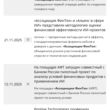
завершении первой очереди работ по созданию
типового «кор
«Ассоциация ФинТех» и «Альянс в сфере
ИИ» представили методологию оценки
финансовой эффективности ИИ-проектов
логика — прозрачные методы расчета эффекта,
21.11.2025
стандартизированные форматы кейсов и
доверие к данным. «
Ассоциация ФинТех
»
объединила усилия участников финансовой
отрасли и технических лидеров для
На площадке АФТ запущен совместный с
Банком России пилотный проект по
анализу условий финансовых продуктов с
применением ИИ
12.11.2025
На площадке «
Ассоциации ФинТех
» (АФТ)
запущен совместный с Банком России пилотный
проект по анализу услови
Positive Technologies проверила