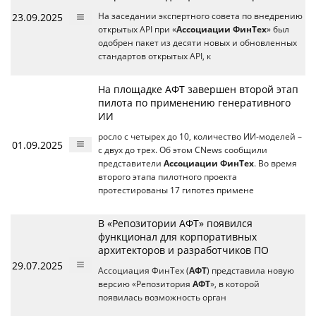
23.09.2025
На заседании экспертного совета по внедрению
открытых API при «
Ассоциации ФинТех
» был
одобрен пакет из десяти новых и обновленных
стандартов открытых API, к
На площадке АФТ завершен второй этап
пилота по применению генеративного
ИИ
росло с четырех до 10, количество ИИ-моделей –
01.09.2025
с двух до трех. Об этом CNews сообщили
представители
Ассоциации ФинТех
. Во время
второго этапа пилотного проекта
протестированы 17 гипотез примене
В «Репозитории АФТ» появился
функционал для корпоративных
архитекторов и разработчиков ПО
29.07.2025
Ассоциация ФинТех (
АФТ
) представила новую
версию «Репозитория
АФТ
», в которой
появилась возможность орган