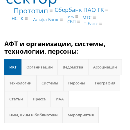
Прототип
Сбербанк ПАО ГК
ИКС
МТС
НСПК
Альфа-Банк
СБП
Т-Банк
АФТ и организации, системы,
технологии, персоны:
ИКТ
Организации
Ведомства
Ассоциации
Технологии
Системы
Персоны
География
Статьи
Пресса
ИАА
НИИ, ВУЗы и библиотеки
Мероприятия