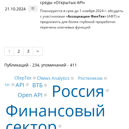
среды «Открытых API»
21.10.2024
Планируется в срок до 1 ноября 2024 г. обсудить
с участниками «
Ассоциации ФинТех
» (АФТ) и
предложить для более глубокой проработки
перечень ключевых функций
1
2
3
>
Публикаций - 234, упоминаний - 411
СберТех
Ростелеком
CNews Analytics
Россия
API
ВТБ
ЕБС
Open API
Финансовый
сектор