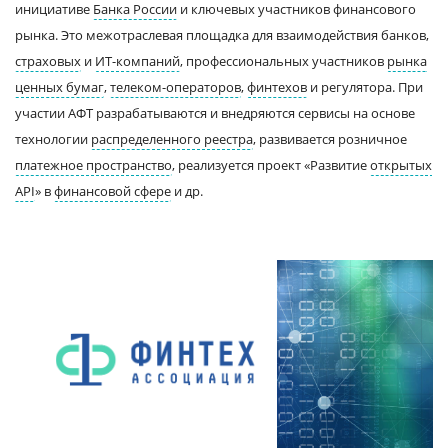
инициативе
Банка России
и ключевых участников финансового
рынка. Это межотраслевая площадка для взаимодействия банков,
страховых
и
ИТ-компаний
, профессиональных участников
рынка
ценных бумаг
,
телеком-операторов
,
финтехов
и регулятора. При
участии АФТ разрабатываются и внедряются сервисы на основе
технологии
распределенного реестра
, развивается розничное
платежное пространство
, реализуется проект «Развитие
открытых
API
» в
финансовой сфере
и др.