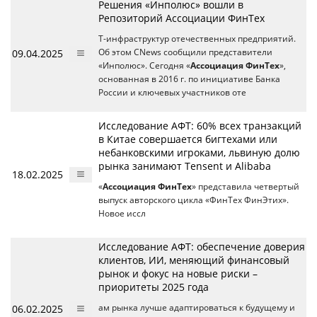
Решения «Инполюс» вошли в
Репозиторий Ассоциации ФинТех
Т-инфраструктур отечественных предприятий.
09.04.2025
Об этом CNews сообщили представители
«Инполюс». Сегодня «
Ассоциация ФинТех
»,
основанная в 2016 г. по инициативе Банка
России и ключевых участников оте
Исследование АФТ: 60% всех транзакций
в Китае совершается бигтехами или
небанковскими игроками, львиную долю
рынка занимают Tensent и Alibaba
18.02.2025
«
Ассоциация ФинТех
» представила четвертый
выпуск авторского цикла «ФинТех ФинЭтих».
Новое иссл
Исследование АФТ: обеспечение доверия
клиентов, ИИ, меняющий финансовый
рынок и фокус на новые риски –
приоритеты 2025 года
06.02.2025
ам рынка лучше адаптироваться к будущему и