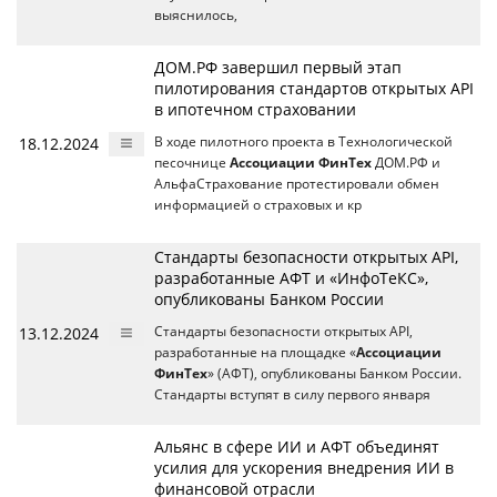
выяснилось,
ДОМ.РФ завершил первый этап
пилотирования стандартов открытых API
в ипотечном страховании
18.12.2024
В ходе пилотного проекта в Технологической
песочнице
Ассоциации ФинТех
ДОМ.РФ и
АльфаСтрахование протестировали обмен
информацией о страховых и кр
Стандарты безопасности открытых API,
разработанные АФТ и «ИнфоТеКС»,
опубликованы Банком России
13.12.2024
Стандарты безопасности открытых API,
разработанные на площадке «
Ассоциации
ФинТех
» (АФТ), опубликованы Банком России.
Стандарты вступят в силу первого января
Альянс в сфере ИИ и АФТ объединят
усилия для ускорения внедрения ИИ в
финансовой отрасли