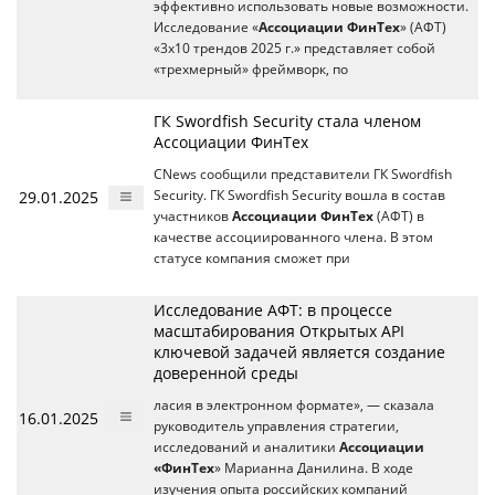
эффективно использовать новые возможности.
Исследование «
Ассоциации ФинТех
» (АФТ)
«3х10 трендов 2025 г.» представляет собой
«трехмерный» фреймворк, по
ГК Swordfish Security стала членом
Ассоциации ФинТех
CNews сообщили представители ГК Swordfish
29.01.2025
Security. ГК Swordfish Security вошла в состав
участников
Ассоциации ФинТех
(АФТ) в
качестве ассоциированного члена. В этом
статусе компания сможет при
Исследование АФТ: в процессе
масштабирования Открытых API
ключевой задачей является создание
доверенной среды
ласия в электронном формате», — сказала
16.01.2025
руководитель управления стратегии,
исследований и аналитики
Ассоциации
«ФинТех
» Марианна Данилина. В ходе
изучения опыта российских компаний