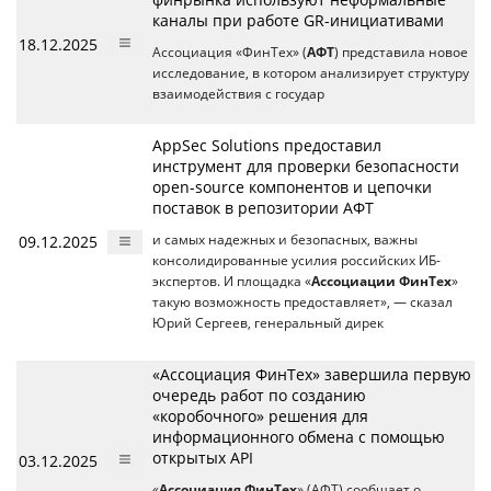
каналы при работе GR-инициативами
18.12.2025
Ассоциация «ФинТех» (
АФТ
) представила новое
исследование, в котором анализирует структуру
взаимодействия с государ
AppSec Solutions предоставил
инструмент для проверки безопасности
open-source компонентов и цепочки
поставок в репозитории АФТ
09.12.2025
и самых надежных и безопасных, важны
консолидированные усилия российских ИБ-
экспертов. И площадка «
Ассоциации ФинТех
»
такую возможность предоставляет», — сказал
Юрий Сергеев, генеральный дирек
«Ассоциация ФинТех» завершила первую
очередь работ по созданию
«коробочного» решения для
информационного обмена с помощью
открытых API
03.12.2025
«
Ассоциация ФинТех
» (АФТ) сообщает о