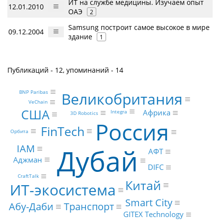
ИТ на службе медицины. Изучаем опыт
12.01.2010
ОАЭ
2
Samsung построит самое высокое в мире
09.12.2004
здание
1
Публикаций - 12, упоминаний - 14
BNP Paribas
Великобритания
VeChain
США
Африка
Integra
3D Robotics
Россия
FinTech
Орбита
IAM
Дубай
АФТ
Аджман
DIFC
CraftTalk
Китай
ИТ-экосистема
Smart City
Транспорт
Абу-Даби
GITEX Technology