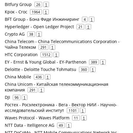
Bitfury Group
26
1
Крок - Croc
1964
1
BFT Group - Бона Фиде Инжиниринг
4
1
Hyperledger - Open Ledger Project
21
1
Crypto AG
38
1
China Telecom - China Telecommunications Corporation -
Чайна Телеком
291
1
HTC Corporation
1512
1
EY - Ernst & Young Global - EY-Parthenon
389
1
Deloitte - Deloitte Touche Tohmatsu
360
1
China Mobile
436
1
China Unicom - Китайская телекоммуникационная
компания
291
1
DJI
96
1
Ростех - Росэлектроника - Вега - Вектор НИИ - Научно-
исследовательский институт
1101
1
Waves Protocol - Waves Platform
11
1
NTT Data - Itelligence AG
49
1
NTT DoCoMo - NTT Mobile Communications Network Inc