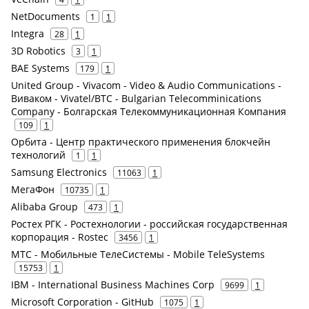
NetDocuments
1
1
Integra
28
1
3D Robotics
3
1
BAE Systems
179
1
United Group - Vivacom - Video & Audio Communications -
Виваком - Vivatel/BTC - Bulgarian Telecomminications
Company - Болгарская Телекоммуникационная Компания
109
1
Орбита - Центр практического применения блокчейн
технологий
1
1
Samsung Electronics
11063
1
МегаФон
10735
1
Alibaba Group
473
1
Ростех РГК - Ростехнологии - российская государственная
корпорация - Rostec
3456
1
МТС - Мобильные ТелеСистемы - Mobile TeleSystems
15753
1
IBM - International Business Machines Corp
9699
1
Microsoft Corporation - GitHub
1075
1