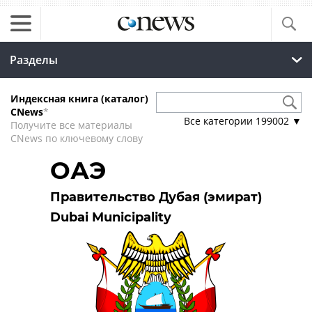
Разделы
Индексная книга (каталог)
CNews
*
Все категории
199002
▼
Получите все материалы
CNews по ключевому слову
ОАЭ
Правительство Дубая (эмират)
Dubai Municipality