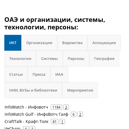
ОАЭ и организации, системы,
технологии, персоны:
ИКТ
Организации
Ведомства
Ассоциации
Технологии
Системы
Персоны
География
Статьи
Пресса
ИАА
НИИ, ВУЗы и библиотеки
Мероприятия
InfoWatch - Инфовотч
1184
2
InfoWatch Gulf - ИнфоВотч Галф
6
2
CraftTalk - Крафт-Толк
81
1
VeChain
4
1