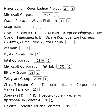
Hyperledger - Open Ledger Project
21
5
Microsoft Corporation
25771
3
Waves Protocol - Waves Platform
11
2
Квартплата 24
4
2
Oracle Россия и СНГ - Оракл компьютерное оборудование -
Оракл Нидерланд Б. В. - Оракл Корпорейшн Номиниз
Лимитед - Data Prime - Дата Прайм
265
2
VeChain
4
2
Digital Assets
10
2
Intel Corporation
12810
2
Microsoft Corporation - GitHub
1075
2
Bitfury Group
26
2
Telegram Group
2939
1
China Telecom - China Telecommunications Corporation -
Чайна Телеком
291
1
Элемент ГК - НИПС - Новосибирский институт
программных систем
33
1
Deloitte - Deloitte Touche Tohmatsu
360
1