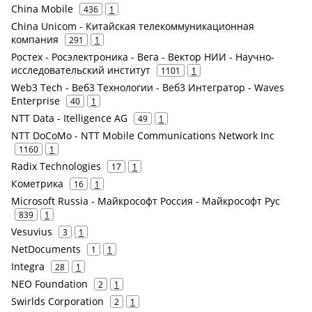
China Mobile
436
1
China Unicom - Китайская телекоммуникационная
компания
291
1
Ростех - Росэлектроника - Вега - Вектор НИИ - Научно-
исследовательский институт
1101
1
Web3 Tech - Веб3 Технологии - Веб3 Интегратор - Waves
Enterprise
40
1
NTT Data - Itelligence AG
49
1
NTT DoCoMo - NTT Mobile Communications Network Inc
1160
1
Radix Technologies
17
1
Кометрика
16
1
Microsoft Russia - Майкрософт Россия - Майкрософт Рус
839
1
Vesuvius
3
1
NetDocuments
1
1
Integra
28
1
NEO Foundation
2
1
Swirlds Corporation
2
1