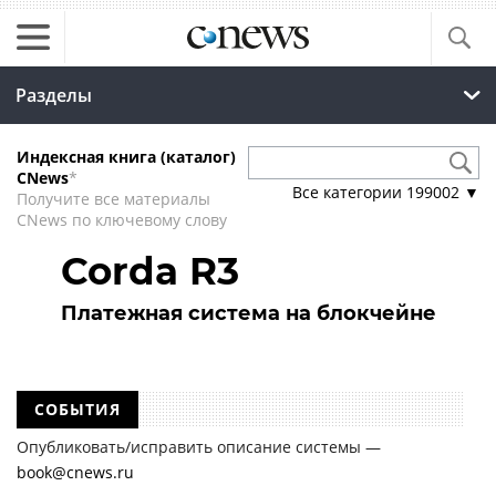
Разделы
Индексная книга (каталог)
CNews
*
Все категории
199002
▼
Получите все материалы
CNews по ключевому слову
Corda R3
Платежная система на блокчейне
СОБЫТИЯ
Опубликовать/исправить описание системы —
book@cnews.ru