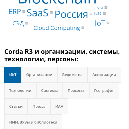
ОАЭ
SaaS
ERP
Россия
ICO
IoT
СЭД
Cloud Computing
Corda R3 и организации, системы,
технологии, персоны:
ИКТ
Организации
Ведомства
Ассоциации
Технологии
Системы
Персоны
География
Статьи
Пресса
ИАА
НИИ, ВУЗы и библиотеки