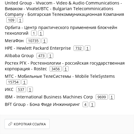
United Group - Vivacom - Video & Audio Communications -
Виваком - Vivatel/BTC - Bulgarian Telecomminications
Company - Болгарская Телекоммуникационная Компания
109
1
Орбита - Центр практического применения блокчейн
технологий
1
1
МегаФон
10735
1
HPE - Hewlett Packard Enterprise
732
1
Alibaba Group
473
1
Ростех РГК - Ростехнологии - российская государственная
корпорация - Rostec
3456
1
МТС - Мобильные ТелеСистемы - Mobile TeleSystems
15754
1
ИКС
537
1
IBM - International Business Machines Corp
9699
1
BFT Group - Бона Фиде Инжиниринг
4
1
КОРОТКАЯ ССЫЛКА