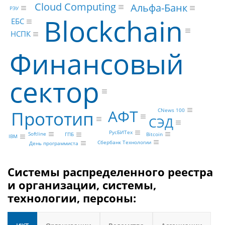
Cloud Computing
Альфа-Банк
РЭУ
Blockchain
ЕБС
НСПК
Финансовый
сектор
АФТ
CNews 100
Прототип
СЭД
РусБИТех
Softline
Bitcoin
ГПБ
IBM
Сбербанк Технологии
День программиста
Системы распределенного реестра
и организации, системы,
технологии, персоны: