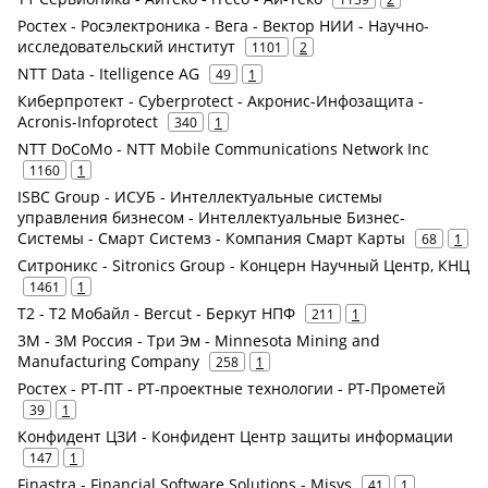
Ростех - Росэлектроника - Вега - Вектор НИИ - Научно-
исследовательский институт
1101
2
NTT Data - Itelligence AG
49
1
Киберпротект - Cyberprotect - Акронис-Инфозащита -
Acronis-Infoprotect
340
1
NTT DoCoMo - NTT Mobile Communications Network Inc
1160
1
ISBC Group - ИСУБ - Интеллектуальные системы
управления бизнесом - Интеллектуальные Бизнес-
Системы - Смарт Системз - Компания Смарт Карты
68
1
Ситроникс - Sitronics Group - Концерн Научный Центр, КНЦ
1461
1
Т2 - Т2 Мобайл - Bercut - Беркут НПФ
211
1
3M - 3М Россия - Три Эм - Minnesota Mining and
Manufacturing Company
258
1
Ростех - РТ-ПТ - РТ-проектные технологии - РТ-Прометей
39
1
Конфидент ЦЗИ - Конфидент Центр защиты информации
147
1
Finastra - Financial Software Solutions - Misys
41
1