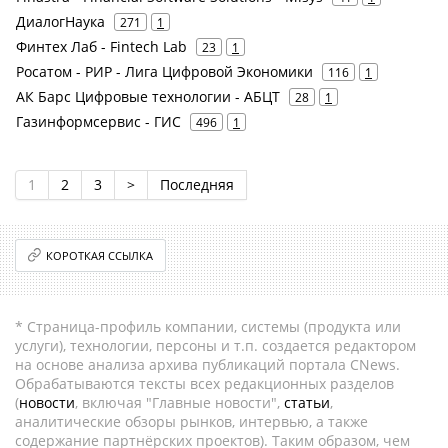
ДиалогНаука
271
1
Финтех Лаб - Fintech Lab
23
1
Росатом - РИР - Лига Цифровой Экономики
116
1
АК Барс Цифровые технологии - АБЦТ
28
1
Газинформсервис - ГИС
496
1
1
2
3
>
Последняя
КОРОТКАЯ ССЫЛКА
* Страница-профиль компании, системы (продукта или
услуги), технологии, персоны и т.п. создается редактором
на основе анализа архива публикаций портала CNews.
Обрабатываются тексты всех редакционных разделов
(
новости
, включая "Главные новости",
статьи
,
аналитические обзоры рынков, интервью, а также
содержание партнёрских проектов). Таким образом, чем