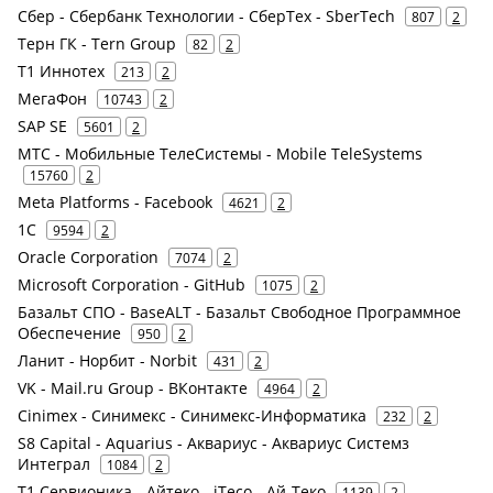
Сбер - Сбербанк Технологии - СберТех - SberTech
807
2
Терн ГК - Tern Group
82
2
Т1 Иннотех
213
2
МегаФон
10743
2
SAP SE
5601
2
МТС - Мобильные ТелеСистемы - Mobile TeleSystems
15760
2
Meta Platforms - Facebook
4621
2
1С
9594
2
Oracle Corporation
7074
2
Microsoft Corporation - GitHub
1075
2
Базальт СПО - BaseALT - Базальт Свободное Программное
Обеспечение
950
2
Ланит - Норбит - Norbit
431
2
VK - Mail.ru Group - ВКонтакте
4964
2
Cinimex - Синимекс - Синимекс-Информатика
232
2
S8 Capital - Aquarius - Аквариус - Аквариус Системз
Интеграл
1084
2
Т1 Сервионика - Айтеко - iTeco - Ай-Теко
1139
2