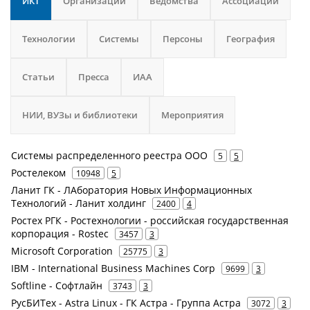
ИКТ
Организации
Ведомства
Ассоциации
Технологии
Системы
Персоны
География
Статьи
Пресса
ИАА
НИИ, ВУЗы и библиотеки
Мероприятия
Системы распределенного реестра ООО
5
5
Ростелеком
10948
5
Ланит ГК - ЛАборатория Новых Информационных
Технологий - Ланит холдинг
2400
4
Ростех РГК - Ростехнологии - российская государственная
корпорация - Rostec
3457
3
Microsoft Corporation
25775
3
IBM - International Business Machines Corp
9699
3
Softline - Софтлайн
3743
3
РусБИТех - Astra Linux - ГК Астра - Группа Астра
3072
3