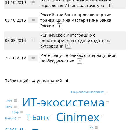
31.10.2019
отраслевая ИТ-инфраструктура
1
Российские банки провели первые
05.10.2016
транзакции на мастерчейне Банка
России
1
«Синимекс»: Интеграцию с
06.03.2014
репозитарием выгоднее отдать на
аутсорсинг
1
Интеграция в банках стала насущной
26.10.2012
необходимостью
1
Публикаций - 4, упоминаний - 4
Национальный проект
ИТ-экосистема
АФТ
IBAN
Cinimex
Сбер
Т-Банк
NanduQ
СУБД
VK