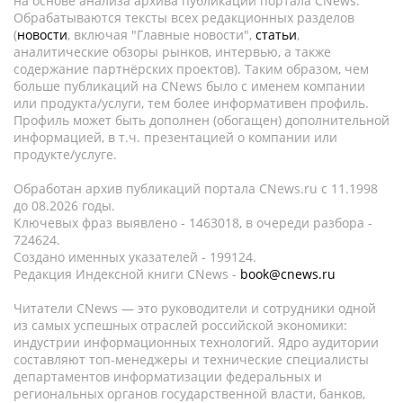
на основе анализа архива публикаций портала CNews.
Обрабатываются тексты всех редакционных разделов
(
новости
, включая "Главные новости",
статьи
,
аналитические обзоры рынков, интервью, а также
содержание партнёрских проектов). Таким образом, чем
больше публикаций на CNews было с именем компании
или продукта/услуги, тем более информативен профиль.
Профиль может быть дополнен (обогащен) дополнительной
информацией, в т.ч. презентацией о компании или
продукте/услуге.
Обработан архив публикаций портала CNews.ru c 11.1998
до 08.2026 годы.
Ключевых фраз выявлено - 1463018, в очереди разбора -
724624.
Создано именных указателей - 199124.
Редакция Индексной книги CNews -
book@cnews.ru
Читатели CNews — это руководители и сотрудники одной
из самых успешных отраслей российской экономики:
индустрии информационных технологий. Ядро аудитории
составляют топ-менеджеры и технические специалисты
департаментов информатизации федеральных и
региональных органов государственной власти, банков,