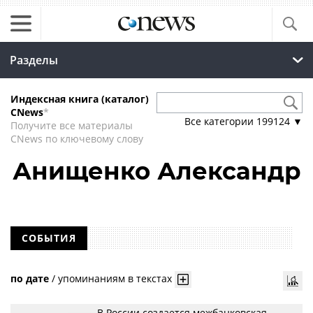
Разделы
Индексная книга (каталог)
CNews
*
Все категории
199124
▼
Получите все материалы
CNews по ключевому слову
Анищенко Александр
СОБЫТИЯ
по дате
/
упоминаниям в текстах
В России создается межбанковская