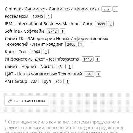
Cinimex - Синимекс - Синимекс-Информатика
232
3
Ростелеком
10945
1
IBM - International Business Machines Corp
9699
1
Softline - Софтлайн
3742
1
Ланит ГК - ЛАборатория Новых Информационных
Технологий - Ланит холдинг
2400
1
Крок - Croc
1964
1
Инфосистемы Джет - Jet Infosystems
1440
1
Ланит - Норбит - Norbit
431
1
ЦФТ - Центр Финансовых Технологий
540
1
AMT Group - АМТ-Груп
365
1
КОРОТКАЯ ССЫЛКА
* Страница-профиль компании, системы (продукта или
услуги), технологии, персоны и т.п. создается редактором