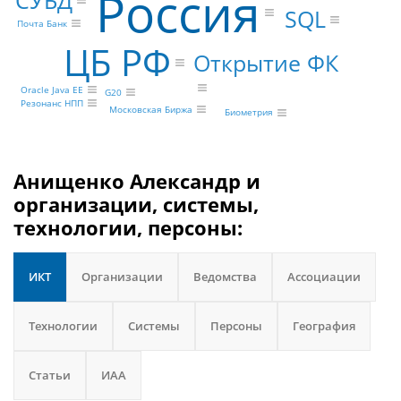
Россия
SQL
Почта Банк
ЦБ РФ
Открытие ФК
Oracle Java EE
G20
Резонанс НПП
Московская Биржа
Биометрия
Анищенко Александр и
организации, системы,
технологии, персоны:
ИКТ
Организации
Ведомства
Ассоциации
Технологии
Системы
Персоны
География
Статьи
ИАА