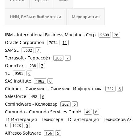
НИИ, ВУЗы и библиотеки
Мероприятия
IBM - International Business Machines Corp
9699
26
Oracle Corporation
7074
11
SAP SE
5602
7
Terrasoft - Террасофт
206
7
OpenText
238
7
1С
9595
6
SAS Institute
1082
6
Cinimex - Синимекс - Синимекс-Информатика
232
6
Salesforce
498
6
Comindware - Колловэар
202
6
Camunda - Camunda Services GmbH
49
6
Т1 Интеграция - Техносерв - ТС интеграция - ТехноСерв А/
С
1623
5
Alfresco Software
156
5