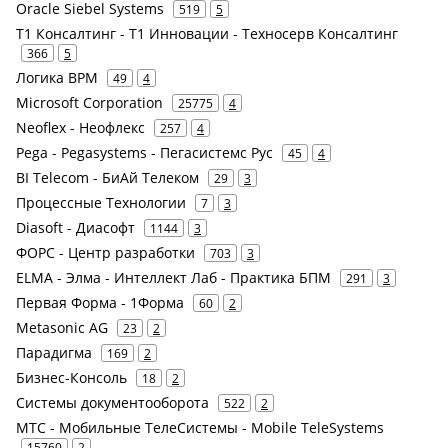
Oracle Siebel Systems
519
5
Т1 Консалтинг - Т1 Инновации - Техносерв Консалтинг
366
5
Логика BPM
49
4
Microsoft Corporation
25775
4
Neoflex - Неофлекс
257
4
Pega - Pegasystems - Пегасистемс Рус
45
4
BI Telecom - БиАй Телеком
29
3
Процессные Технологии
7
3
Diasoft - Диасофт
1144
3
ФОРС - Центр разработки
703
3
ELMA - Элма - Интеллект Лаб - Практика БПМ
291
3
Первая Форма - 1Форма
60
2
Metasonic AG
23
2
Парадигма
169
2
Бизнес-Консоль
18
2
Системы документооборота
522
2
МТС - Мобильные ТелеСистемы - Mobile TeleSystems
15760
2