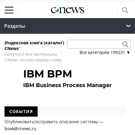
Разделы
Индексная книга (каталог)
CNews
*
Все категории
199231
▼
Получите все материалы
CNews по ключевому слову
IBM BPM
IBM Business Process Manager
СОБЫТИЯ
Опубликовать/исправить описание системы —
book@cnews.ru