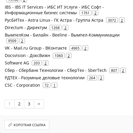
IBS - IBS IT Services - ИБС ИТ Услуги - ИБС Софт -
Информационные бизнес системы
1761
2
РусБИТех - Astra Linux - ГК Астра - Группа Астра
3072
2
Directum - Директум
1268
2
ВымпелКом - Билайн - Beeline - Вымпел-Коммуникации
9509
2
VK - Mail.ru Group - ВКонтакте
4965
2
Docsvision - ДоксВижн
1060
2
Software AG
203
2
Сбер - Сбербанк Технологии - СберТех - SberTech
807
2
РДТЕХ - Разумные деловые технологии
264
2
CSC - Corporation
72
1
1
2
3
>
КОРОТКАЯ ССЫЛКА