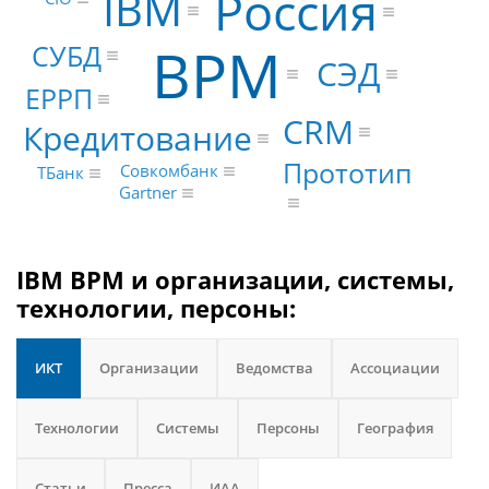
Россия
IBM
BPM
СУБД
СЭД
ЕРРП
CRM
Кредитование
Прототип
Совкомбанк
ТБанк
Gartner
IBM BPM и организации, системы,
технологии, персоны:
ИКТ
Организации
Ведомства
Ассоциации
Технологии
Системы
Персоны
География
Статьи
Пресса
ИАА