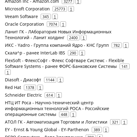
Amazon Inc - Amazon.com
3277
1
Microsoft Corporation
25773
1
Veeam Software
345
1
Oracle Corporation
7074
1
Ланит ГК - ЛАборатория Новых Информационных
Технологий - Ланит холдинг
2400
1
ИКС - Yadro - Группа компаний Ядро - КНС Групп
782
1
Скала^р - ранее InterLab IBS
290
1
FlexSoft - ФлексСофт - Флекс Софтваре Системс - Flexible
Software Systems - ранее ФОРС-Банковские Системы
141
1
Diasoft - Диасофт
1144
1
Red Hat
1378
1
Schneider Electric
614
1
НТЦ ИТ Роса - Научно-технический центр
информационных технологий РОСА - Российские
операционные системы
448
1
АТОЛ ГК - Автоматизация Торговли и Логистики
321
1
EY - Ernst & Young Global - EY-Parthenon
389
1