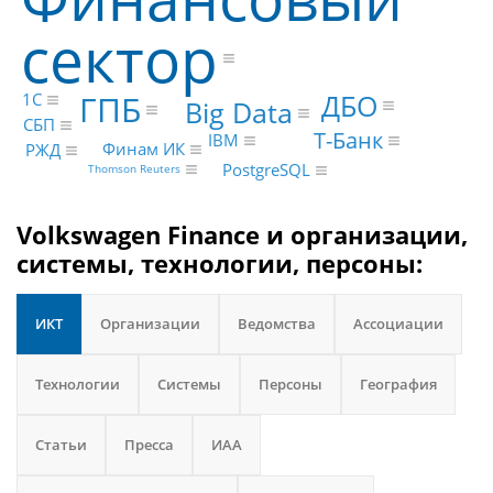
сектор
ГПБ
ДБО
1С
Big Data
СБП
Т-Банк
IBM
Финам ИК
РЖД
PostgreSQL
Thomson Reuters
Volkswagen Finance и организации,
системы, технологии, персоны:
ИКТ
Организации
Ведомства
Ассоциации
Технологии
Системы
Персоны
География
Статьи
Пресса
ИАА