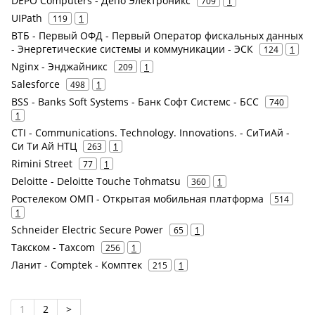
DEPO Computers - Депо Электроникс
709
1
UIPath
119
1
ВТБ - Первый ОФД - Первый Оператор фискальных данных
- Энергетические системы и коммуникации - ЭСК
124
1
Nginx - Энджайникс
209
1
Salesforce
498
1
BSS - Banks Soft Systems - Банк Софт Системс - БСС
740
1
CTI - Communications. Technology. Innovations. - СиТиАй -
Си Ти Ай НТЦ
263
1
Rimini Street
77
1
Deloitte - Deloitte Touche Tohmatsu
360
1
Ростелеком ОМП - Открытая мобильная платформа
514
1
Schneider Electric Secure Power
65
1
Такском - Taxcom
256
1
Ланит - Comptek - Комптек
215
1
1
2
>