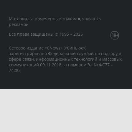
Материалы, помеченные знаком ■, являются
рекламой
Все права защищены © 1995 – 2026
Сетевое издание «CNews» («СиНьюс»)
зарегистрировано Федеральной службой по надзору в
сфере связи, информационных технологий и массовых
коммуникаций 09.11.2018 за номером Эл № ФС77 –
74283