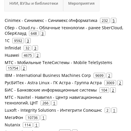
НИИ, ВУЗы и библиотеки
Мероприятия
Cinimex - Синимекс - Синимекс-Информатика
232
5
Сбер - Cloud.ru - Облачные технологии - ранее SberCloud,
СберКлауд
648
3
1С
9592
3
Infinidat
32
3
Huawei
4675
2
МТС - Мобильные ТелеСистемы - Mobile TeleSystems
15754
2
IBM - International Business Machines Corp
9699
2
РусБИТех - Astra Linux - ГК Астра - Группа Астра
3069
2
БИС - Банковские информационные системы
104
2
МТС - Navitel - Навител - Центр навигационных
технологий, ЦНТ
266
1
Luxoft - Integrity Solutions - Интегрити Солюшнс
2
1
МегаФон
10736
1
Nutanix
114
1