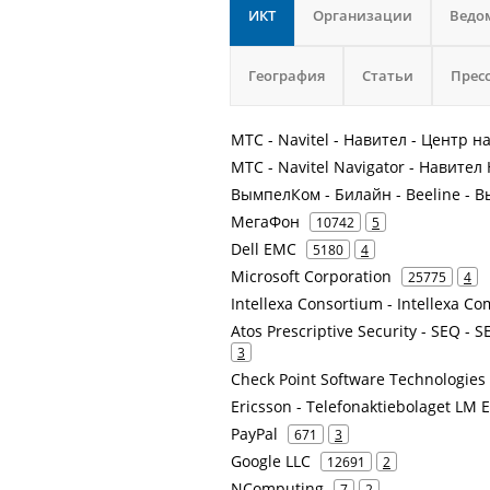
ИКТ
Организации
Ведо
География
Статьи
Прес
МТС - Navitel - Навител - Центр 
МТС - Navitel Navigator - Навител
ВымпелКом - Билайн - Beeline -
МегаФон
10742
5
Dell EMC
5180
4
Microsoft Corporation
25775
4
Intellexa Consortium - Intellexa 
Atos Prescriptive Security - SEQ - 
3
Check Point Software Technologies
Ericsson - Telefonaktiebolaget LM 
PayPal
671
3
Google LLC
12691
2
NComputing
7
2