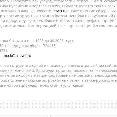
темы (продукта или услуги), технологии, персоны и т.п. создае
рхива публикаций портала CNews. Обрабатываются тексты всех
, включая "Главные новости",
статьи
, аналитические обзоры рын
ртнёрских проектов). Таким образом, чем больше публикаций н
ли продукта/услуги, тем более информативен профиль. Профил
 дополнительной информацией, в т.ч. презентацией о компании
ала CNews.ru c 11.1998 до 08.2026 годы.
0, в очереди разбора - 724415.
9231.
 -
book@cnews.ru
ели и сотрудники одной из самых успешных отраслей российск
онных технологий. Ядро аудитории составляют топ-менеджеры
таментов информатизации федеральных и региональных орган
 промышленных компаний, розничных сетей, а также руководите
в информационных технологий и услуг связи.