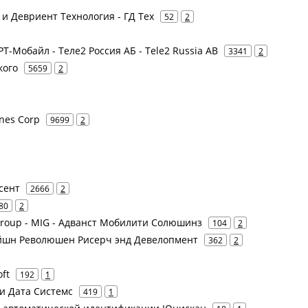
е и Девриент Технология - ГД Тех
52
2
 РТ-Мобайл - Теле2 Россия АБ - Tele2 Russia AB
3341
2
кого
5659
2
ines Corp
9699
2
усент
2666
2
80
2
Group - MIG - Адванст Мобилити Солюшинз
104
2
кейшн Революшен Рисерч энд Девелопмент
362
2
ft
192
1
чи Дата Системс
419
1