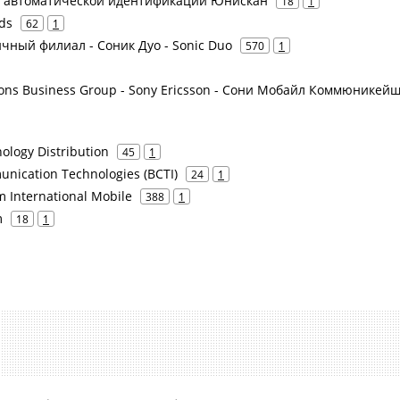
ция автоматической идентификации Юнискан
18
1
ds
62
1
чный филиал - Соник Дуо - Sonic Duo
570
1
ions Business Group - Sony Ericsson - Сони Мобайл Коммюникейш
ology Distribution
45
1
ication Technologies (BCTI)
24
1
m International Mobile
388
1
m
18
1