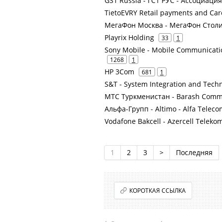
GS1 Russia - ГС1 РУС - Ассоциа
TietoEVRY Retail payments and Car
МегаФон Москва - МегаФон Столи
Playrix Holding
33
1
Sony Mobile - Mobile Communicat
1268
1
HP 3Com
681
1
S&T - System Integration and Techn
МТС Туркменистан - Barash Commun
Альфа-Групп - Altimo - Alfa Teleco
Vodafone Bakcell - Azercell Teleko
1
2
3
>
Последняя
КОРОТКАЯ ССЫЛКА