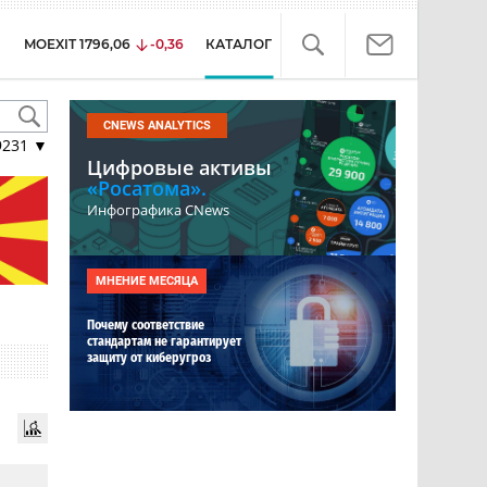
MOEXIT
1796,06
-0,36
КАТАЛОГ
CNEWS ANALYTICS
9231
▼
Цифровые активы
«Росатома».
Инфографика CNews
МНЕНИЕ МЕСЯЦА
Почему соответствие
стандартам не гарантирует
защиту от киберугроз