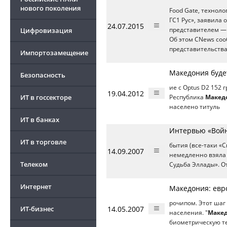
нового поколения
Food Gate, технол
ГС1 Рус», заявила
24.07.2015
Цифровизация
представителем —
Об этом CNews соо
представительства
Импортозамещение
Македония будет
Безопасность
ие с Optus D2 152 
19.04.2012
ИТ в госсекторе
Республика
Макед
населено титуль
ИТ в банках
Интервью «Войн
ИТ в торговле
бытия (все-таки «С
14.09.2007
немедленно взяла 
Телеком
Судьба Эллады». О
Интернет
Македония: евр
рочипом. Этот шаг
ИТ-бизнес
14.05.2007
населения. "
Маке
биометрическую т