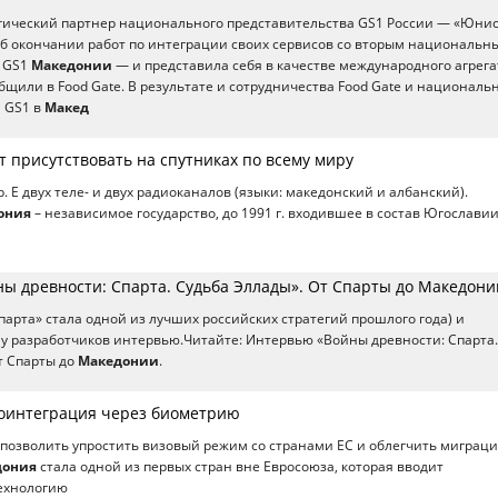
огический партнер национального представительства GS1 России — «Юнис
 об окончании работ по интеграции своих сервисов со вторым национальн
 GS1
Македонии
— и представила себя в качестве международного агрега
бщили в Food Gate. В результате и сотрудничества Food Gate и националь
 GS1 в
Макед
 присутствовать на спутниках по всему миру
гр. E двух теле- и двух радиоканалов (языки: македонский и албанский).
ония
– независимое государство, до 1991 г. входившее в состав Югославии
ы древности: Спарта. Судьба Эллады». От Спарты до Македони
парта» стала одной из лучших российских стратегий прошлого года) и
у разработчиков интервью.Читайте: Интервью «Войны древности: Спарта.
т Спарты до
Македонии
.
оинтеграция через биометрию
 позволить упростить визовый режим со странами ЕС и облегчить миграц
дония
стала одной из первых стран вне Евросоюза, которая вводит
ехнологию