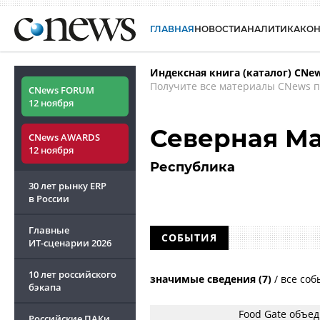
ГЛАВНАЯ
НОВОСТИ
АНАЛИТИКА
КО
Индексная книга (каталог) CNe
Получите все материалы CNews п
CNews FORUM
12 ноября
Северная М
CNews AWARDS
12 ноября
Республика
30 лет рынку ERP
в России
Главные
СОБЫТИЯ
ИТ-сценарии
2026
10 лет российского
значимые сведения (7)
/
все соб
бэкапа
Food Gate объе
Российские ПАКи