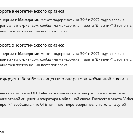
ороге энергетического кризиса
оэнергии в
Македонии
может подорожать на 30% в 2007 году в связи с
ане энергокризисом, сообщила македонская газета “Дневник”. Это явитс
ющегося прекращения поставок элект
ороге энергетического кризиса
оэнергии в
Македонии
может подорожать на 30% в 2007 году в связи с
ане энергокризисом, сообщила македонская газета “Дневник”. Это явитс
ющегося прекращения поставок элект
лидирует в борьбе за лицензию оператора мобильной связи в
еческая компания OTE Telecom начинает переговоры с правительством
аже второй лицензии оператора мобильной связи. Греческая газета "Athe
temporiki" сообщила, что OTE начинает переговоры после того, как другой
09