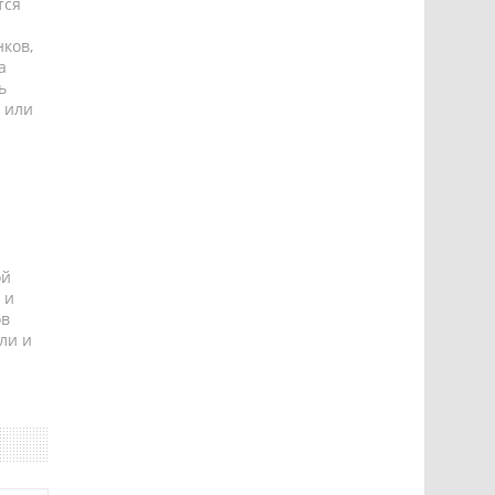
тся
ков,
а
ь
 или
ой
 и
ов
ли и