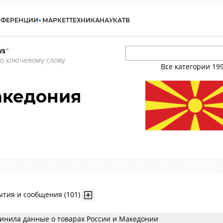
НФЕРЕНЦИИ
МАРКЕТ
ТЕХНИКА
НАУКА
ТВ
ws
*
о ключевому слову
Все категории
19
акедония
ытия и сообщения (101)
динила данные о товарах России и Македонии