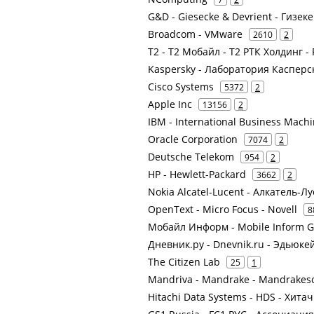
G&D - Giesecke & Devrient - Гизек
Broadcom - VMware
2610
2
Т2 - Т2 Мобайл - Т2 РТК Холдинг -
Kaspersky - Лаборатория Касперс
Cisco Systems
5372
2
Apple Inc
13156
2
IBM - International Business Mach
Oracle Corporation
7074
2
Deutsche Telekom
954
2
HP - Hewlett-Packard
3662
2
Nokia Alcatel-Lucent - Алкатель-Л
OpenText - Micro Focus - Novell
8
Мобайл Информ - Mobile Inform 
Дневник.ру - Dnevnik.ru - Эдью
The Citizen Lab
25
1
Mandriva - Mandrake - Mandrakeso
Hitachi Data Systems - HDS - Хита