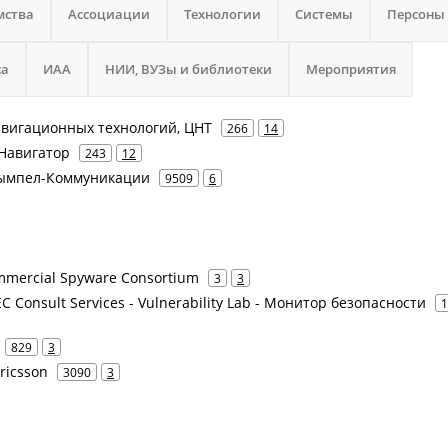
мства
Ассоциации
Технологии
Системы
Персоны
са
ИАА
НИИ, ВУЗы и библиотеки
Мероприятия
навигационных технологий, ЦНТ
266
14
 Навигатор
243
12
 Вымпел-Коммуникации
9509
6
Commercial Spyware Consortium
3
3
SEC Consult Services - Vulnerability Lab - Монитор безопасности
1
829
3
Ericsson
3090
3