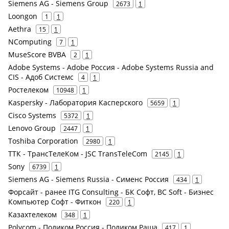
Siemens AG - Siemens Group
2673
1
Loongon
1
1
Aethra
15
1
NComputing
7
1
MuseScore BVBA
2
1
Adobe Systems - Adobe Россия - Adobe Systems Russia and
CIS - Адоб Системс
4
1
Ростелеком
10948
1
Kaspersky - Лаборатория Касперского
5659
1
Cisco Systems
5372
1
Lenovo Group
2447
1
Toshiba Corporation
2980
1
ТТК - ТрансТелеКом - JSC TransTeleCom
2145
1
Sony
6739
1
Siemens AG - Siemens Russia - Сименс Россия
434
1
Форсайт - ранее ITG Consulting - БК Софт, BC Soft - Бизнес
Компьютер Софт - Фиткон
220
1
Казахтелеком
348
1
Polycom - Поликом Россия - Поликом Раша
417
1