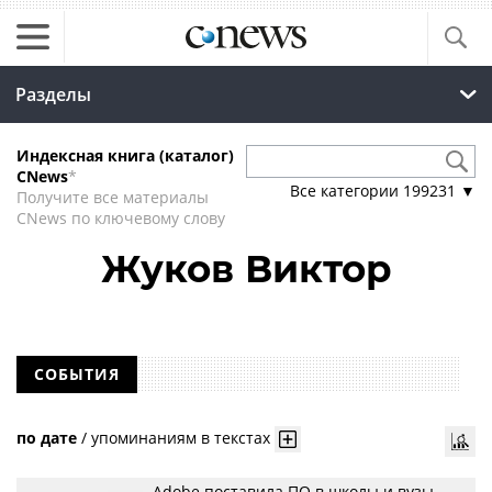
Разделы
Индексная книга (каталог)
CNews
*
Все категории
199231
▼
Получите все материалы
CNews по ключевому слову
Жуков Виктор
СОБЫТИЯ
по дате
/
упоминаниям в текстах
Adobe поставила ПО в школы и вузы