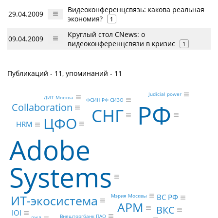
Видеоконференцсвязь: какова реальная
29.04.2009
экономия?
1
Круглый стол CNews: о
09.04.2009
видеоконференцсвязи в кризис
1
Публикаций - 11, упоминаний - 11
Judicial power
ДИТ Москва
ФСИН РФ СИЗО
РФ
Collaboration
СНГ
ЦФО
HRM
Adobe
Systems
ИТ-экосистема
Мэрия Москвы
ВС РФ
АРМ
ВКС
IOI
Внешторгбанк ПАО