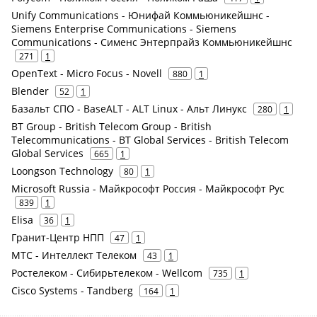
Unify Communications - Юнифай Коммьюникейшнс -
Siemens Enterprise Communications - Siemens
Communications - Сименс Энтерпрайз Коммьюникейшнс
271
1
OpenText - Micro Focus - Novell
880
1
Blender
52
1
Базальт СПО - BaseALT - ALT Linux - Альт Линукс
280
1
BT Group - British Telecom Group - British
Telecommunications - BT Global Services - British Telecom
Global Services
665
1
Loongson Technology
80
1
Microsoft Russia - Майкрософт Россия - Майкрософт Рус
839
1
Elisa
36
1
Гранит-Центр НПП
47
1
МТС - Интеллект Телеком
43
1
Ростелеком - Сибирьтелеком - Wellcom
735
1
Cisco Systems - Tandberg
164
1