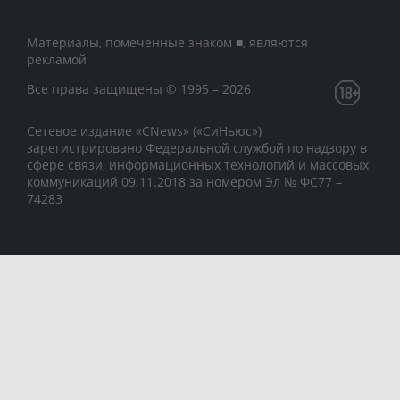
Материалы, помеченные знаком ■, являются
рекламой
Все права защищены © 1995 – 2026
Сетевое издание «CNews» («СиНьюс»)
зарегистрировано Федеральной службой по надзору в
сфере связи, информационных технологий и массовых
коммуникаций 09.11.2018 за номером Эл № ФС77 –
74283