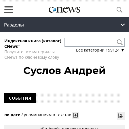
Разделы
Индексная книга (каталог)
CNews
*
Все категории
199124
▼
Получите все материалы
CNews по ключевому слову
Суслов Андрей
СОБЫТИЯ
по дате
/
упоминаниям в текстах
«Ви фрай» перевела процессы