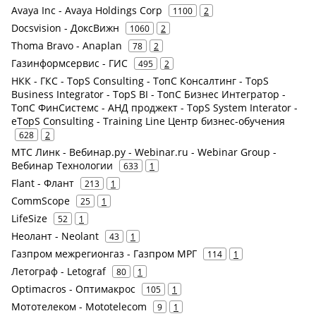
Avaya Inc - Avaya Holdings Corp
1100
2
Docsvision - ДоксВижн
1060
2
Thoma Bravo - Anaplan
78
2
Газинформсервис - ГИС
495
2
НКК - ГКС - TopS Consulting - ТопС Консалтинг - TopS
Business Integrator - TopS BI - ТопС Бизнес Интегратор -
ТопС ФинСистемс - АНД проджект - TopS System Interator -
eTopS Consulting - Training Line Центр бизнес-обучения
628
2
МТС Линк - Вебинар.ру - Webinar.ru - Webinar Group -
Вебинар Технологии
633
1
Flant - Флант
213
1
CommScope
25
1
LifeSize
52
1
Неолант - Neolant
43
1
Газпром межрегионгаз - Газпром МРГ
114
1
Летограф - Letograf
80
1
Optimacros - Оптимакрос
105
1
Мототелеком - Mototelecom
9
1