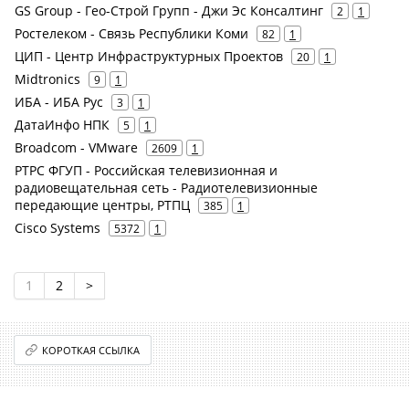
GS Group - Гео-Строй Групп - Джи Эс Консалтинг
2
1
Ростелеком - Связь Республики Коми
82
1
ЦИП - Центр Инфраструктурных Проектов
20
1
Midtronics
9
1
ИБА - ИБА Рус
3
1
ДатаИнфо НПК
5
1
Broadcom - VMware
2609
1
РТРС ФГУП - Российская телевизионная и
радиовещательная сеть - Радиотелевизионные
передающие центры, РТПЦ
385
1
Cisco Systems
5372
1
1
2
>
КОРОТКАЯ ССЫЛКА