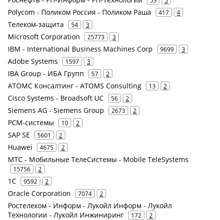
53
5
Polycom - Поликом Россия - Поликом Раша
417
4
Телеком-защита
54
3
Microsoft Corporation
25773
3
IBM - International Business Machines Corp
9699
3
Adobe Systems
1597
3
IBA Group - ИБА Групп
57
2
АТОМС Консалтинг - ATOMS Consulting
13
2
Cisco Systems - Broadsoft UC
56
2
Siemens AG - Siemens Group
2673
2
РСМ-системы
10
2
SAP SE
5601
2
Huawei
4675
2
МТС - Мобильные ТелеСистемы - Mobile TeleSystems
15756
2
1С
9592
2
Oracle Corporation
7074
2
Ростелеком - Информ - Лукойл Информ - Лукойл
Технологии - Лукойл Инжиниринг
172
2