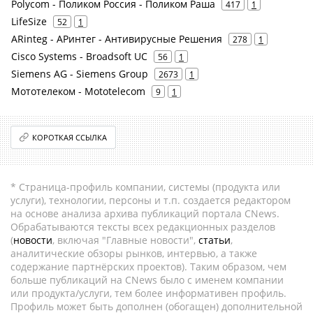
Polycom - Поликом Россия - Поликом Раша
417
1
LifeSize
52
1
ARinteg - АРинтег - Антивирусные Решения
278
1
Cisco Systems - Broadsoft UC
56
1
Siemens AG - Siemens Group
2673
1
Мототелеком - Mototelecom
9
1
КОРОТКАЯ ССЫЛКА
* Страница-профиль компании, системы (продукта или
услуги), технологии, персоны и т.п. создается редактором
на основе анализа архива публикаций портала CNews.
Обрабатываются тексты всех редакционных разделов
(
новости
, включая "Главные новости",
статьи
,
аналитические обзоры рынков, интервью, а также
содержание партнёрских проектов). Таким образом, чем
больше публикаций на CNews было с именем компании
или продукта/услуги, тем более информативен профиль.
Профиль может быть дополнен (обогащен) дополнительной