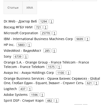
Статьи
ИАА
Dr.Web - Доктор Веб
1294
1
Восход ФГБУ НИИ
721
1
Microsoft Corporation
25770
1
IBM - International Business Machines Corp
9699
1
HP Inc.
5883
1
VideoMost - ВидеоМост
285
1
Sony
6739
1
Orange S.A. - Orange Group - France Télécom - France
Telecom - France Telekom
1575
1
Avaya Inc - Avaya Holdings Corp
1100
1
Orange Business Services - Оранж Бизнес Сервисез - Global
One, Глобал Один - Equant, Эквант - Спринт Сеть
621
1
Logitech
437
1
Adobe Systems
1596
1
Spirit DSP - Спирит Корп
482
1