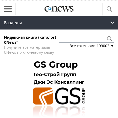
Разделы
Индексная книга (каталог)
CNews
*
Все категории
199002
▼
Получите все материалы
CNews по ключевому слову
GS Group
Гео-Строй Групп
Джи Эс Консалтинг