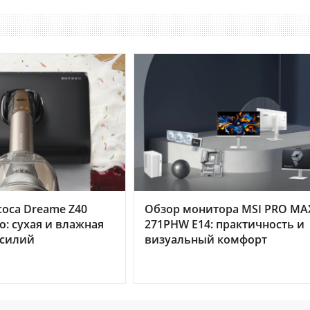
оса Dreame Z40
Обзор монитора MSI PRO MA
o: сухая и влажная
271PHW E14: практичность и
усилий
визуальный комфорт