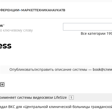
НФЕРЕНЦИИ
МАРКЕТ
ТЕХНИКА
НАУКА
ТВ
ws
*
о ключевому слову
Все категории
19
ess
Опубликовать/исправить описание системы —
book@cnew
именяет системы видеосвязи LifeSize
1
создал ВКС для «Центральной клинической больницы гражданско