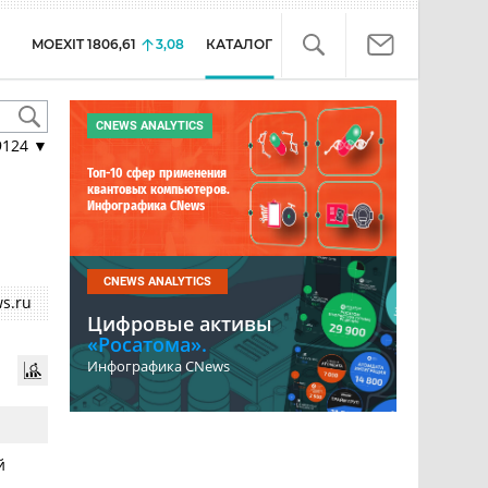
MOEXIT
1806,61
3,08
КАТАЛОГ
CNEWS ANALYTICS
9124
▼
Топ-10 сфер применения
квантовых компьютеров.
Инфографика CNews
CNEWS ANALYTICS
s.ru
Цифровые активы
«Росатома».
Инфографика CNews
й