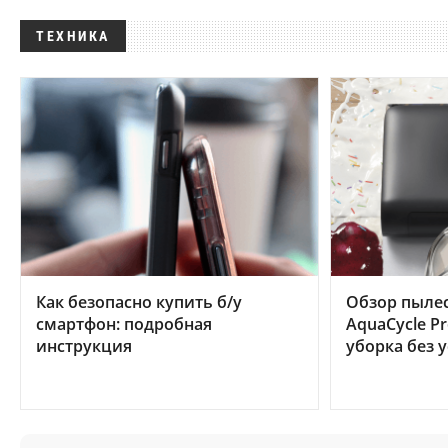
ТЕХНИКА
Как безопасно купить б/у
Обзор пылес
смартфон: подробная
AquaCycle Pr
инструкция
уборка без 