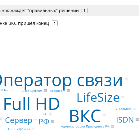
рынок жаждет "правильных" решений
1
нке ВКС пришел конец
1
ператор связи
HP Inc.
LifeSize
Broadcom
Cisco Systems
Full HD
ВКС
VideoMost
IBS
ISDN
Сервер
РФ
Администрация Президента РФ
ГСЧС Украины