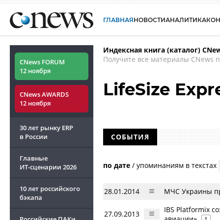
ГЛАВНАЯ
НОВОСТИ
АНАЛИТИКА
КО
Индексная книга (каталог) CNe
Получите все материалы CNews п
CNews FORUM
12 ноября
LifeSize Expr
CNews AWARDS
12 ноября
30 лет рынку ERP
в России
СОБЫТИЯ
Главные
по дате
/
упоминаниям в текстах
ИТ-сценарии
2026
10 лет российского
28.01.2014
МЧС Украины пр
бэкапа
IBS Platformix 
27.09.2013
авиации»
Российские ПАКи
1