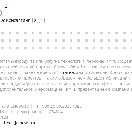
3
1
 Эс Консалтинг
2
1
темы (продукта или услуги), технологии, персоны и т.п. создае
рхива публикаций портала CNews. Обрабатываются тексты всех
, включая "Главные новости",
статьи
, аналитические обзоры рын
ртнёрских проектов). Таким образом, чем больше публикаций н
ли продукта/услуги, тем более информативен профиль. Профил
 дополнительной информацией, в т.ч. презентацией о компании
ала CNews.ru c 11.1998 до 08.2026 годы.
8, в очереди разбора - 724624.
9124.
 -
book@cnews.ru