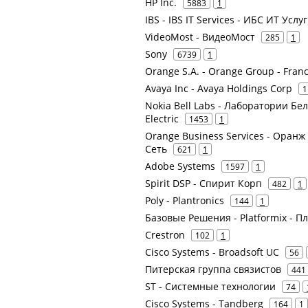
HP Inc.
5883
1
IBS - IBS IT Services - ИБС ИТ У
VideoMost - ВидеоМост
285
1
Sony
6739
1
Orange S.A. - Orange Group - Fran
Avaya Inc - Avaya Holdings Corp
1
Nokia Bell Labs - Лаборатории Бел
Electric
1453
1
Orange Business Services - Оранж
Сеть
621
1
Adobe Systems
1597
1
Spirit DSP - Спирит Корп
482
1
Poly - Plantronics
144
1
Базовые Решения - Platformix - 
Crestron
102
1
Cisco Systems - Broadsoft UC
56
Питерская группа связистов
441
ST - Системные технологии
74
Cisco Systems - Tandberg
164
1