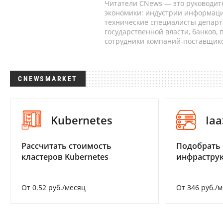
Читатели CNews — это руководит
экономики: индустрии информаци
технические специалисты депар
государственной власти, банков,
сотрудники компаний-поставщико
CNEWSMARKET
Kubernetes
Iaa
Рассчитать стоимость
Подобрать
кластеров Kubernetes
инфраструк
От 0.52 руб./месяц
От 346 руб./