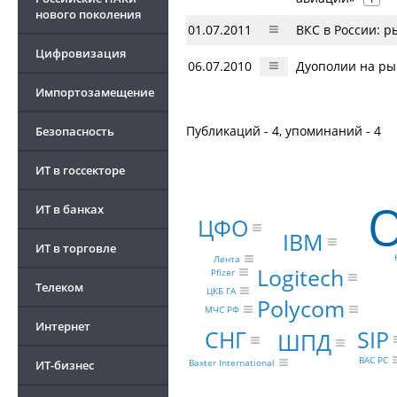
нового поколения
01.07.2011
ВКС в России: 
Цифровизация
06.07.2010
Дуополии на ры
Импортозамещение
Публикаций - 4, упоминаний - 4
Безопасность
ИТ в госсекторе
О
ИТ в банках
ЦФО
IBM
ИТ в торговле
Лента
Logitech
Pfizer
Телеком
ЦКБ ГА
Polycom
МЧС РФ
Интернет
SIP
СНГ
ШПД
ВАС РС
Baxter International
ИТ-бизнес