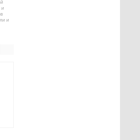
ой
 и
ов
ли и