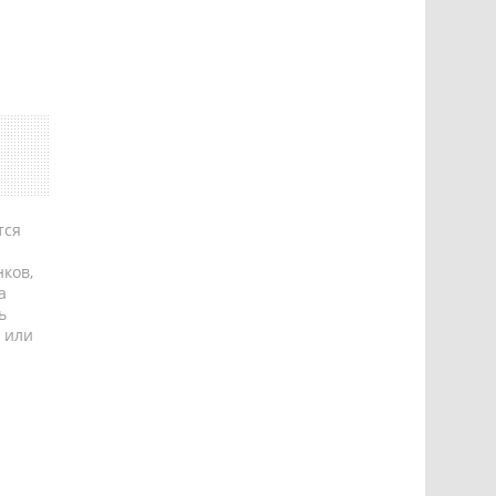
тся
ков,
а
ь
 или