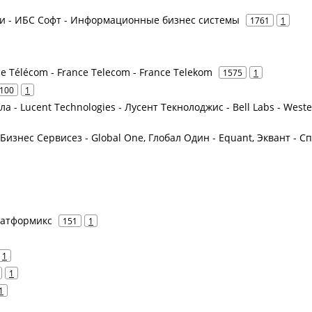
слуги - ИБС Софт - Информационные бизнес системы
1761
1
ce Télécom - France Telecom - France Telekom
1575
1
100
1
ла - Lucent Technologies - Лусент Текнолоджис - Bell Labs - West
 Бизнес Сервисез - Global One, Глобал Один - Equant, Эквант - С
Платформикс
151
1
1
1
1