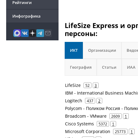
Рейтинги
Инфографика
LifeSize Express и 
персоны:
ИКТ
Организации
Ведо
География
Статьи
ИАА
LifeSize
52
3
IBM - International Business Mach
Logitech
437
2
Polycom - Поликом Россия - Поли
Broadcom - VMware
2609
1
Cisco Systems
5372
1
Microsoft Corporation
25773
1