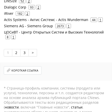
LifeSize
52
2
Dialogic Corp
93
2
iRiver
182
2
Actis Systems - Актис Системс - Actis Wunderman
44
1
Siemens AG - Siemens Group
2673
1
ЦОСиВТ - Центр Открытых Систем и Высоких Технологий
8
1
1
2
3
>
КОРОТКАЯ ССЫЛКА
* Страница-профиль компании, системы (продукта или
услуги), технологии, персоны и т.п. создается редактором
на основе анализа архива публикаций портала CNews.
Обрабатываются тексты всех редакционных разделов
(
новости
, включая "Главные новости",
статьи
,
аналитические обзоры рынков, интервью, а также