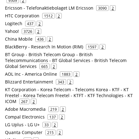
9509
2
Ericsson - Telefonaktiebolaget LM Ericsson
3090
2
HTC Corporation
1512
2
Logitech
437
2
Yahoo!
3726
2
China Mobile
436
2
BlackBerry - Research In Motion (RIM)
1597
2
BT Group - British Telecom Group - British
Telecommunications - BT Global Services - British Telecom
Global Services
665
2
AOL Inc - America Online
1883
2
Blizzard Entertainment
343
2
KT Corporation - Korea Telecom - Telecoms Korea - KTF - KT
Freetel - Korea Telecom Freetel - KTFT - KTF Technologies - KT
ICOM
267
2
Adobe Macromedia
219
2
Compal Electronics
137
2
LG Uplus - LG U+
33
2
Quanta Computer
215
2