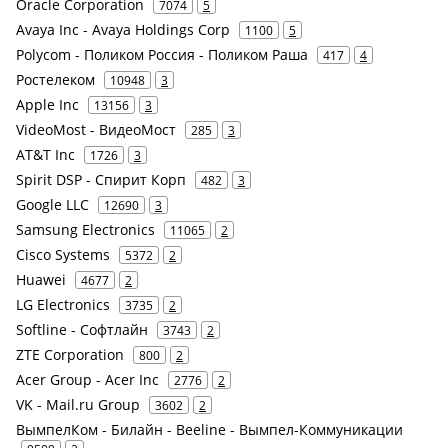
Oracle Corporation
7074
5
Avaya Inc - Avaya Holdings Corp
1100
5
Polycom - Поликом Россия - Поликом Раша
417
4
Ростелеком
10948
3
Apple Inc
13156
3
VideoMost - ВидеоМост
285
3
AT&T Inc
1726
3
Spirit DSP - Спирит Корп
482
3
Google LLC
12690
3
Samsung Electronics
11065
2
Cisco Systems
5372
2
Huawei
4677
2
LG Electronics
3735
2
Softline - Софтлайн
3743
2
ZTE Corporation
800
2
Acer Group - Acer Inc
2776
2
VK - Mail.ru Group
3602
2
ВымпелКом - Билайн - Beeline - Вымпел-Коммуникации