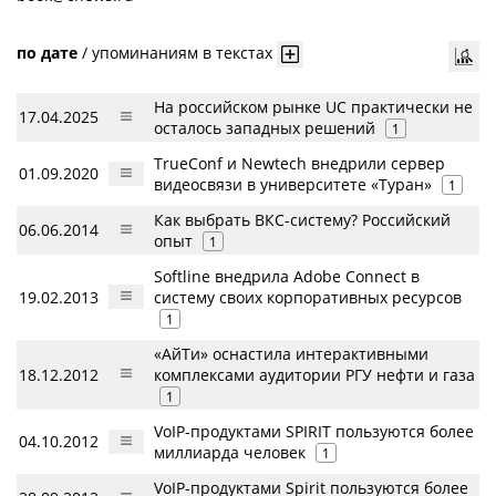
по дате
/
упоминаниям в текстах
На российском рынке UC практически не
17.04.2025
осталось западных решений
1
TrueConf и Newtech внедрили сервер
01.09.2020
видеосвязи в университете «Туран»
1
Как выбрать ВКС-систему? Российский
06.06.2014
опыт
1
Softline внедрила Adobe Connect в
19.02.2013
систему своих корпоративных ресурсов
1
«АйТи» оснастила интерактивными
18.12.2012
комплексами аудитории РГУ нефти и газа
1
VoIP-продуктами SPIRIT пользуются более
04.10.2012
миллиарда человек
1
VoIP-продуктами Spirit пользуются более