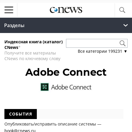
Разделы
Индексная книга (каталог)
CNews
*
Все категории
199231
▼
Получите все материалы
CNews по ключевому слову
Adobe Connect
СОБЫТИЯ
Опубликовать/исправить описание системы —
book@cnews.ru