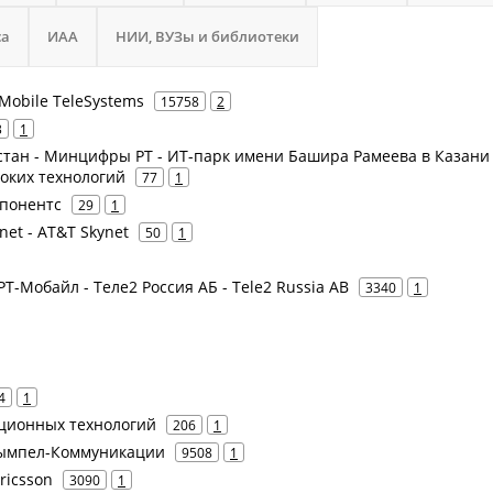
са
ИАА
НИИ, ВУЗы и библиотеки
Mobile TeleSystems
15758
2
3
1
стан - Минцифры РТ - ИТ-парк имени Башира Рамеева в Казани 
оких технологий
77
1
мпонентс
29
1
ynet - AT&T Skynet
50
1
 РТ-Мобайл - Теле2 Россия АБ - Tele2 Russia AB
3340
1
4
1
ционных технологий
206
1
 Вымпел-Коммуникации
9508
1
Ericsson
3090
1