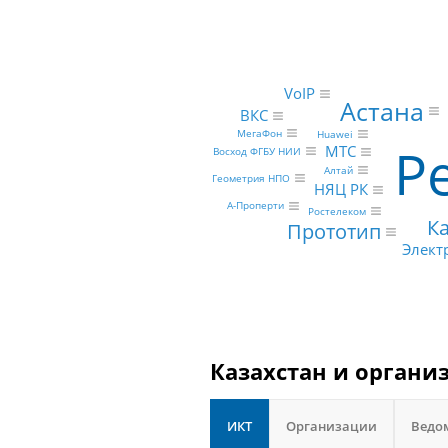
VoIP
Астана
ВКС
МегаФон
Huawei
Р
МТС
Восход ФГБУ НИИ
Алтай
Геометрия НПО
НЯЦ РК
А-Проперти
Ростелеком
К
Прототип
Элект
Казахстан и органи
ИКТ
Организации
Ведо