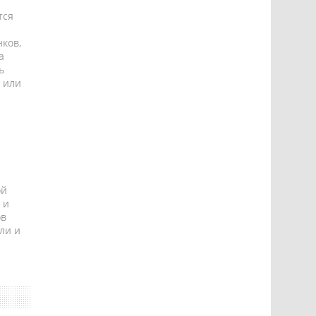
тся
ков,
а
ь
 или
ой
 и
ов
ли и