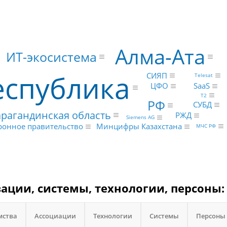
Алма-Ата
ИТ-экосистема
еспублика
СИЯП
Telesat
ЦФО
SaaS
Т2
РФ
СУБД
арагандинская область
РЖД
Siemens AG
ронное правительство
Минцифры Казахстана
МЧС РФ
зации, системы, технологии, персоны:
мства
Ассоциации
Технологии
Системы
Персоны