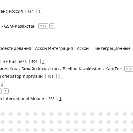
менс Россия
434
1
iv - GSM-Казахстан
117
1
 проектирования - Аскон Интеграция - Аскон — интеграционные
line Business
496
1
мпелКом - Билайн Казахстан - Beeline Kazakhstan - Кар-Тел
138
ый оператор Киргизии
101
1
1
1
m International Mobile
388
1