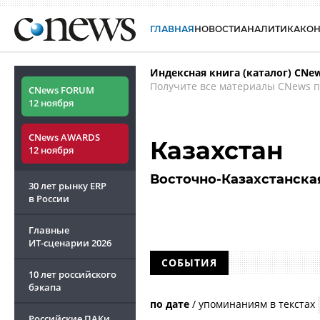
ГЛАВНАЯ
НОВОСТИ
АНАЛИТИКА
КО
Индексная книга (каталог) CNe
Получите все материалы CNews п
CNews FORUM
12 ноября
CNews AWARDS
Казахстан
12 ноября
Восточно-Казахстанска
30 лет рынку ERP
в России
Главные
ИТ-сценарии
2026
СОБЫТИЯ
10 лет российского
бэкапа
по дате
/
упоминаниям в текстах
Российские ПАКи