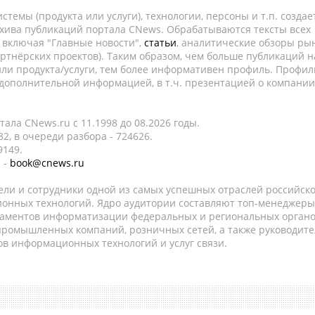
темы (продукта или услуги), технологии, персоны и т.п. создае
рхива публикаций портала CNews. Обрабатываются тексты всех
, включая "Главные новости",
статьи
, аналитические обзоры рын
ртнёрских проектов). Таким образом, чем больше публикаций н
ли продукта/услуги, тем более информативен профиль. Профил
 дополнительной информацией, в т.ч. презентацией о компании
ала CNews.ru c 11.1998 до 08.2026 годы.
2, в очереди разбора - 724626.
9149.
 -
book@cnews.ru
ели и сотрудники одной из самых успешных отраслей российск
онных технологий. Ядро аудитории составляют топ-менеджеры
таментов информатизации федеральных и региональных орган
 промышленных компаний, розничных сетей, а также руководите
в информационных технологий и услуг связи.