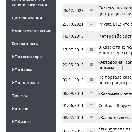
нового поколения
Система позвол
26.12.2025
центре цветной
Цифровизация
29.10.2021
Private LTE: чт
Импортозамещение
16.10.2013
Интерфейс сист
Безопасность
В Казахстане по
17.07.2013
можно через по
ИТ в госсекторе
«Автодория» за
29.05.2013
режима
1
ИТ в банках
На портале каз
09.01.2012
ИТ в торговле
регистрации ро
06.09.2011
«Казахмыс» вне
Телеком
01.06.2011
Contour BI буде
Интернет
08.02.2011
«Казахтелеком»
ИТ-бизнес
Региональные о
09.02.2010