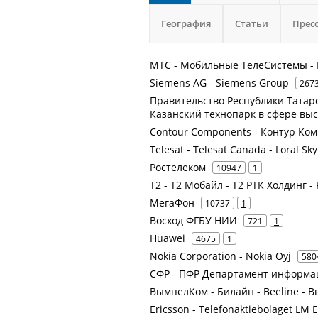
География
Статьи
Прес
МТС - Мобильные ТелеСистемы - 
Siemens AG - Siemens Group
267
Правительство Республики Татар
Казанский технопарк в сфере выс
Contour Components - Контур Ко
Telesat - Telesat Canada - Loral Sk
Ростелеком
10947
1
Т2 - Т2 Мобайл - Т2 РТК Холдинг -
МегаФон
10737
1
Восход ФГБУ НИИ
721
1
Huawei
4675
1
Nokia Corporation - Nokia Oyj
580
СФР - ПФР Департамент информа
ВымпелКом - Билайн - Beeline -
Ericsson - Telefonaktiebolaget LM 