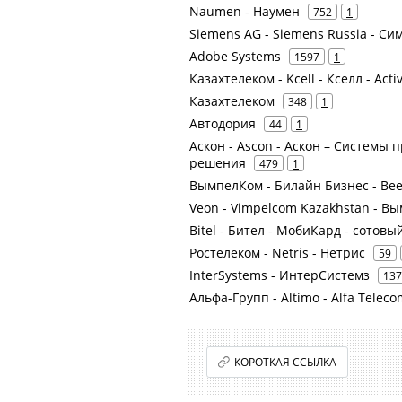
Naumen - Наумен
752
1
Siemens AG - Siemens Russia - Си
Adobe Systems
1597
1
Казахтелеком - Kcell - Кселл - Act
Казахтелеком
348
1
Автодория
44
1
Аскон - Ascon - Аскон – Системы
решения
479
1
ВымпелКом - Билайн Бизнес - Bee
Veon - Vimpelcom Kazakhstan - Вы
Bitel - Бител - МобиКард - сотов
Ростелеком - Netris - Нетрис
59
InterSystems - ИнтерСистемз
137
Альфа-Групп - Altimo - Alfa Teleco
КОРОТКАЯ ССЫЛКА