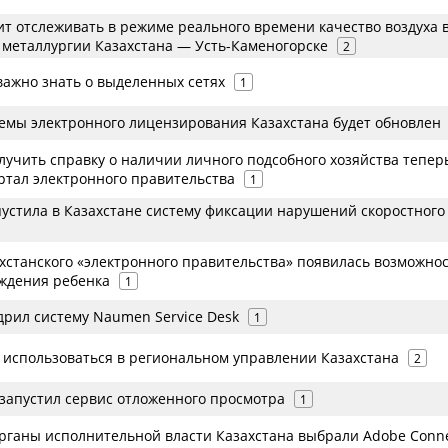
ит отслеживать в режиме реального времени качество воздуха 
 металлургии Казахстана — Усть-Каменогорске
2
о важно знать о выделенных сетях
1
емы электронного лицензирования Казахстана будет обновлен
лучить справку о наличии личного подсобного хозяйства тепер
ртал электронного правительства
1
пустила в Казахстане систему фиксации нарушений скоростного
ахстанского «электронного правительства» появилась возможно
ждения ребенка
1
дрил систему Naumen Service Desk
1
т использоваться в региональном управлении Казахстана
2
 запустил сервис отложенного просмотра
1
рганы исполнительной власти Казахстана выбрали Adobe Conn