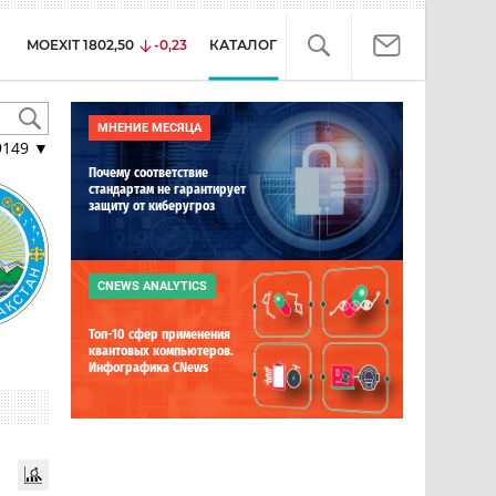
MOEXIT
1802,50
-0,23
КАТАЛОГ
МНЕНИЕ МЕСЯЦА
9149
▼
Почему соответствие
стандартам не гарантирует
защиту от киберугроз
CNEWS ANALYTICS
Топ-10 сфер применения
квантовых компьютеров.
Инфографика CNews