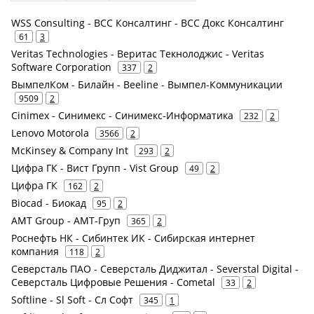
WSS Consulting - ВСС Консалтинг - ВСС Докс Консалтинг
61
3
Veritas Technologies - Веритас Текнолоджис - Veritas
Software Corporation
337
2
ВымпелКом - Билайн - Beeline - Вымпел-Коммуникации
9509
2
Cinimex - Синимекс - Синимекс-Информатика
232
2
Lenovo Motorola
3566
2
McKinsey & Company Int
293
2
Цифра ГК - Вист Групп - Vist Group
49
2
Цифра ГК
162
2
Biocad - Биокад
95
2
AMT Group - АМТ-Груп
365
2
Роснефть НК - Сибинтек ИК - Сибирская интернет
компания
118
2
Северсталь ПАО - Северсталь Диджитал - Severstal Digital -
Северсталь Цифровые Решения - Cometal
33
2
Softline - Sl Soft - Сл Софт
345
1