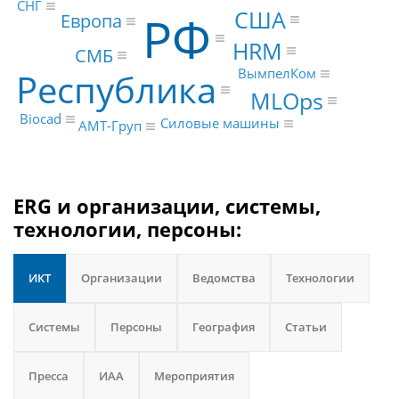
СНГ
США
РФ
Европа
HRM
СМБ
ВымпелКом
Республика
MLOps
Biocad
Силовые машины
АМТ-Груп
ERG и организации, системы,
технологии, персоны:
ИКТ
Организации
Ведомства
Технологии
Системы
Персоны
География
Статьи
Пресса
ИАА
Мероприятия