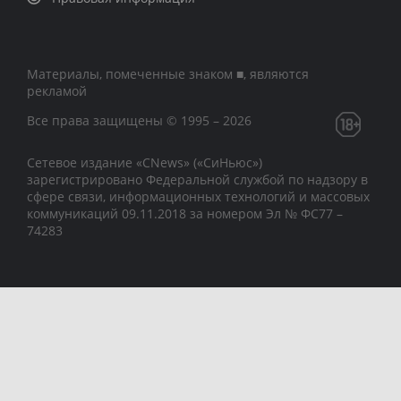
Материалы, помеченные знаком ■, являются
рекламой
Все права защищены © 1995 – 2026
Сетевое издание «CNews» («СиНьюс»)
зарегистрировано Федеральной службой по надзору в
сфере связи, информационных технологий и массовых
коммуникаций 09.11.2018 за номером Эл № ФС77 –
74283