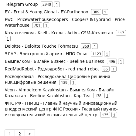
Telegram Group
2940
1
EY - Ernst & Young Global - EY-Parthenon
389
1
PwC - PricewaterhouseCoopers - Coopers & Lybrand - Price
Waterhouse
701
1
Казахтелеком - Kcell - Кселл - Activ - GSM-Казахстан
117
1
Deloitte - Deloitte Touche Tohmatsu
360
1
ЭЛАР - Электронный архив - НПО Опыт
1123
1
ВымпелКом - Билайн Бизнес - Beeline Business
496
1
RedMadRobot - Рэдмэдробот - red_mad_robot
85
1
Росводоканал - Росводоканал Цифровые решения -
РВК.Цифровые решения
139
1
Veon - Vimpelcom Kazakhstan - ВымпелКом - Билайн
Казахстан - Beeline Kazakhstan - Кар-Тел
138
1
ФНС РФ - ГНИВЦ - Главный научный инновационный
внедренческий центр ФНС России - Главный научно-
исследовательский вычислительный центр
135
1
1
2
>