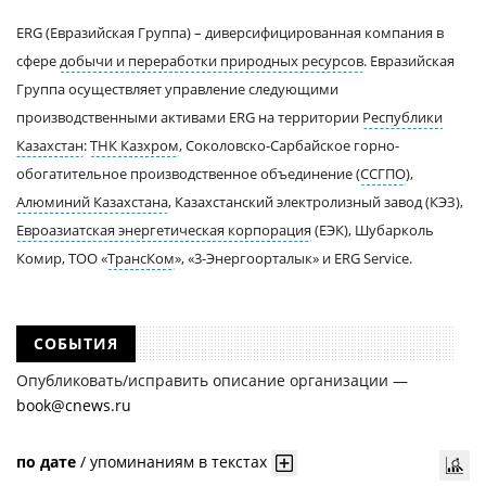
ERG (Евразийская Группа) – диверсифицированная компания в
сфере
добычи и переработки природных ресурсов
. Евразийская
Группа осуществляет управление следующими
производственными активами ERG на территории
Республики
Казахстан
:
ТНК Казхром
, Соколовско-Сарбайское горно-
обогатительное производственное объединение (
ССГПО
),
Алюминий Казахстана
, Казахстанский электролизный завод (КЭЗ),
Евроазиатская энергетическая корпорация
(ЕЭК), Шубарколь
Комир, ТОО «
ТрансКом
», «3-Энергоорталык» и ERG Service.
СОБЫТИЯ
Опубликовать/исправить описание организации —
book@cnews.ru
по дате
/
упоминаниям в текстах