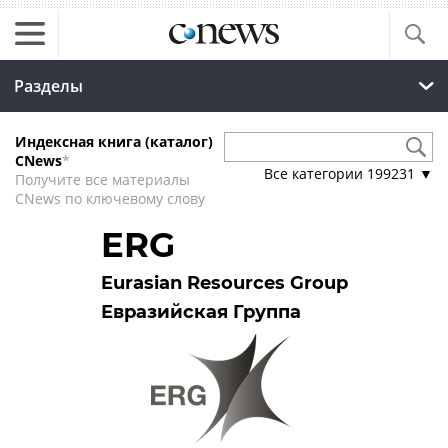
Разделы
Индексная книга (каталог)
CNews
*
Все категории
199231
▼
Получите все материалы
CNews по ключевому слову
ERG
Eurasian Resources Group
Евразийская Группа