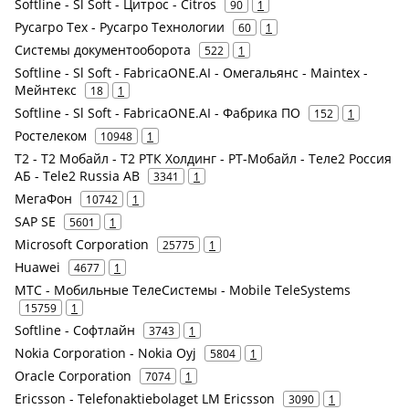
Softline - Sl Soft - Цитрос - Citros
90
1
Русагро Тех - Русагро Технологии
60
1
Системы документооборота
522
1
Softline - Sl Soft - FabricaONE.AI - Омегальянс - Maintex -
Мейнтекс
18
1
Softline - Sl Soft - FabricaONE.AI - Фабрика ПО
152
1
Ростелеком
10948
1
Т2 - Т2 Мобайл - Т2 РТК Холдинг - РТ-Мобайл - Теле2 Россия
АБ - Tele2 Russia AB
3341
1
МегаФон
10742
1
SAP SE
5601
1
Microsoft Corporation
25775
1
Huawei
4677
1
МТС - Мобильные ТелеСистемы - Mobile TeleSystems
15759
1
Softline - Софтлайн
3743
1
Nokia Corporation - Nokia Oyj
5804
1
Oracle Corporation
7074
1
Ericsson - Telefonaktiebolaget LM Ericsson
3090
1