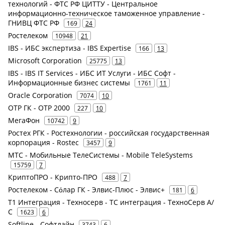
технологий - ФТС РФ ЦИТТУ - Центральное
информационно-техническое таможенное управление -
ГНИВЦ ФТС РФ
169
24
Ростелеком
10948
21
IBS - ИБС экспертиза - IBS Expertise
166
13
Microsoft Corporation
25775
13
IBS - IBS IT Services - ИБС ИТ Услуги - ИБС Софт -
Информационные бизнес системы
1761
11
Oracle Corporation
7074
10
ОТР ГК - ОТР 2000
227
10
МегаФон
10742
9
Ростех РГК - Ростехнологии - российская государственная
корпорация - Rostec
3457
9
МТС - Мобильные ТелеСистемы - Mobile TeleSystems
15759
7
КриптоПРО - Крипто-ПРО
488
7
Ростелеком - Сόлар ГК - Элвис-Плюс - Элвис+
181
6
Т1 Интеграция - Техносерв - ТС интеграция - ТехноСерв А/
С
1623
6
Softline - Софтлайн
3743
6