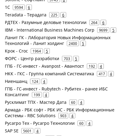
1С
9594
6
Teradata - Терадата
225
6
РДТЕХ - Разумные деловые технологии
264
6
IBM - International Business Machines Corp
9699
5
Ланит ГК - ЛАборатория Новых Информационных
Технологий - Ланит холдинг
2400
5
Крок - Croc
1964
5
ФОРС - Центр разработки
703
5
ГПБ - ГС-инвест - Avanpost - Аванпост
192
4
НКК - ГКС - Группа компаний Систематика
417
4
Ниеншанц
124
4
ГПБ - ГС-инвест - Rubytech - Рубитех - ранее ИБС
Консалтинг
199
4
Русклимат ТПХ - Мастер Дата
60
4
Армада - РБК софт - РБК ИС - РБК Информационные
Системы - RBC Solutions
903
4
Русагро Тех - Русагро Технологии
60
4
SAP SE
5601
4