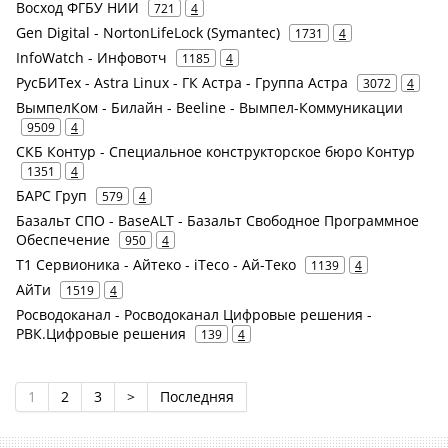
Восход ФГБУ НИИ
721
4
Gen Digital - NortonLifeLock (Symantec)
1731
4
InfoWatch - Инфовотч
1185
4
РусБИТех - Astra Linux - ГК Астра - Группа Астра
3072
4
ВымпелКом - Билайн - Beeline - Вымпел-Коммуникации
9509
4
СКБ Контур - Специальное конструкторское бюро Контур
1351
4
БАРС Груп
579
4
Базальт СПО - BaseALT - Базальт Свободное Программное
Обеспечение
950
4
Т1 Сервионика - Айтеко - iTeco - Ай-Теко
1139
4
АйТи
1519
4
Росводоканал - Росводоканал Цифровые решения -
РВК.Цифровые решения
139
4
1
2
3
>
Последняя