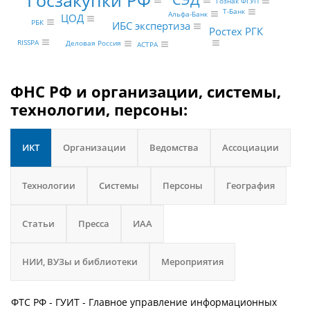
Гознак ФГУП
Т-Банк
Альфа-Банк
ЦОД
РБК
ИБС экспертиза
Ростех РГК
RISSPA
Деловая Россия
АСТРА
ФНС РФ и организации, системы,
технологии, персоны:
ИКТ
Организации
Ведомства
Ассоциации
Технологии
Системы
Персоны
География
Статьи
Пресса
ИАА
НИИ, ВУЗы и библиотеки
Мероприятия
ФТС РФ - ГУИТ - Главное управление информационных