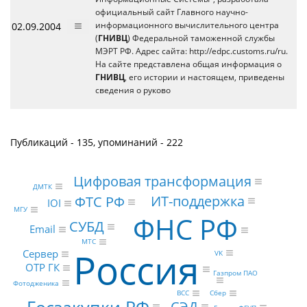
официальный сайт Главного научно-
02.09.2004
информационного вычислительного центра
(
ГНИВЦ
) Федеральной таможенной службы
МЭРТ РФ. Адрес сайта: http://edpc.customs.ru/ru.
На сайте представлена общая информация о
ГНИВЦ
, его истории и настоящем, приведены
сведения о руково
Публикаций - 135, упоминаний - 222
Цифровая трансформация
ДМТК
ИТ-поддержка
ФТС РФ
IOI
МГУ
ФНС РФ
СУБД
Email
МТС
Россия
Сервер
VK
ОТР ГК
Газпром ПАО
Фотодженика
ВСС
Сбер
Госзакупки РФ
СЭД