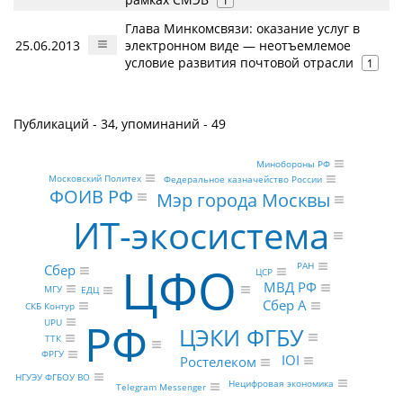
1
Глава Минкомсвязи: оказание услуг в
25.06.2013
электронном виде — неотъемлемое
условие развития почтовой отрасли
1
Публикаций - 34, упоминаний - 49
Минобороны РФ
Московский Политех
Федеральное казначейство России
ФОИВ РФ
Мэр города Москвы
ИТ-экосистема
ЦФО
РАН
Сбер
ЦСР
МВД РФ
МГУ
ЕДЦ
Сбер А
СКБ Контур
РФ
UPU
ЦЭКИ ФГБУ
ТТК
ФРГУ
IOI
Ростелеком
НГУЭУ ФГБОУ ВО
Нецифровая экономика
Telegram Messenger