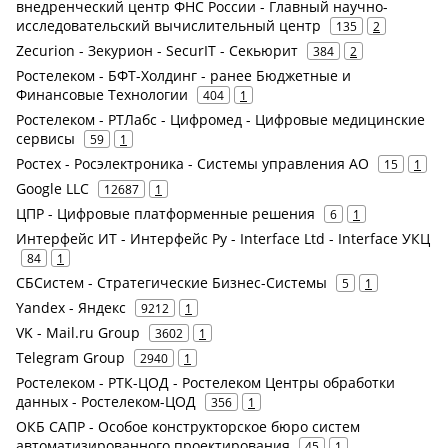
внедренческий центр ФНС России - Главный научно-
исследовательский вычислительный центр
135
2
Zecurion - Зекурион - SecurIT - Секьюрит
384
2
Ростелеком - БФТ-Холдинг - ранее Бюджетные и
Финансовые Технологии
404
1
Ростелеком - РТЛабс - Цифромед - Цифровые медицинские
сервисы
59
1
Ростех - Росэлектроника - Системы управления АО
15
1
Google LLC
12687
1
ЦПР - Цифровые платформенные решения
6
1
Интерфейс ИТ - Интерфейс Ру - Interface Ltd - Interface УКЦ
84
1
СБСистем - Стратегические Бизнес-Системы
5
1
Yandex - Яндекс
9212
1
VK - Mail.ru Group
3602
1
Telegram Group
2940
1
Ростелеком - РТК-ЦОД - Ростелеком Центры обработки
данных - Ростелеком-ЦОД
356
1
ОКБ САПР - Особое конструкторское бюро систем
автоматизированного проектирования
45
1