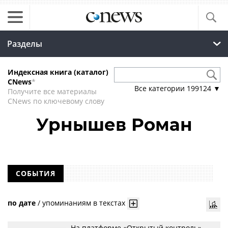
Разделы
Индексная книга (каталог)
CNews
*
Все категории
199124
▼
Получите все материалы
CNews по ключевому слову
Урнышев Роман
СОБЫТИЯ
по дате
/
упоминаниям в текстах
На платформе «Открытый контроль»