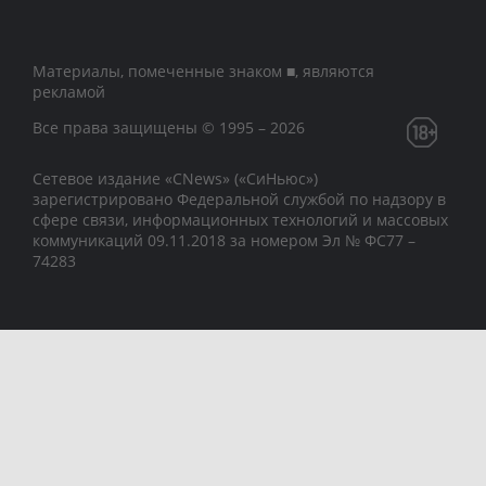
Материалы, помеченные знаком ■, являются
рекламой
Все права защищены © 1995 – 2026
Сетевое издание «CNews» («СиНьюс»)
зарегистрировано Федеральной службой по надзору в
сфере связи, информационных технологий и массовых
коммуникаций 09.11.2018 за номером Эл № ФС77 –
74283