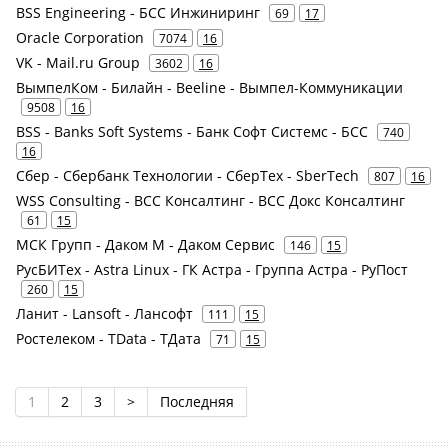
BSS Engineering - БСС Инжиниринг
69
17
Oracle Corporation
7074
16
VK - Mail.ru Group
3602
16
ВымпелКом - Билайн - Beeline - Вымпел-Коммуникации
9508
16
BSS - Banks Soft Systems - Банк Софт Системс - БСС
740
16
Сбер - Сбербанк Технологии - СберТех - SberTech
807
16
WSS Consulting - ВСС Консалтинг - ВСС Докс Консалтинг
61
15
МСК Групп - Даком М - Даком Сервис
146
15
РусБИТех - Astra Linux - ГК Астра - Группа Астра - РуПост
260
15
Ланит - Lansoft - Лансофт
111
15
Ростелеком - TData - ТДата
71
15
1
2
3
>
Последняя