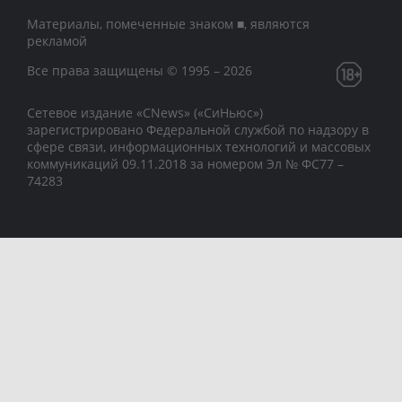
Материалы, помеченные знаком ■, являются
рекламой
Все права защищены © 1995 – 2026
Сетевое издание «CNews» («СиНьюс»)
зарегистрировано Федеральной службой по надзору в
сфере связи, информационных технологий и массовых
коммуникаций 09.11.2018 за номером Эл № ФС77 –
74283