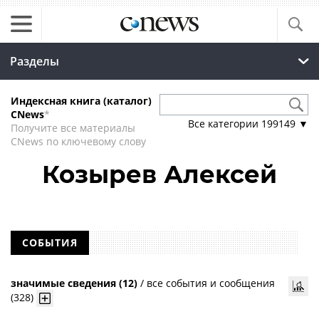
Разделы
Индексная книга (каталог)
CNews
*
Все категории
199149
▼
Получите все материалы
CNews по ключевому слову
Козырев Алексей
СОБЫТИЯ
значимые сведения (12)
/
все события и сообщения
(328)