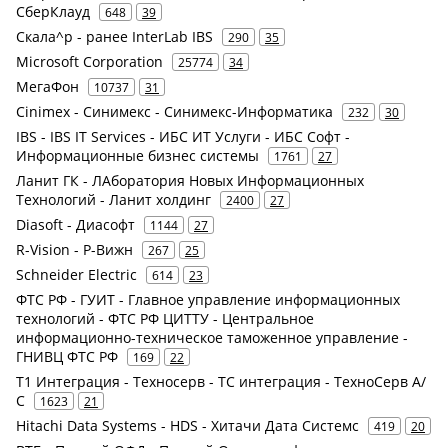
СберКлауд
648
39
Скала^р - ранее InterLab IBS
290
35
Microsoft Corporation
25774
34
МегаФон
10737
31
Cinimex - Синимекс - Синимекс-Информатика
232
30
IBS - IBS IT Services - ИБС ИТ Услуги - ИБС Софт -
Информационные бизнес системы
1761
27
Ланит ГК - ЛАборатория Новых Информационных
Технологий - Ланит холдинг
2400
27
Diasoft - Диасофт
1144
27
R-Vision - Р-Вижн
267
25
Schneider Electric
614
23
ФТС РФ - ГУИТ - Главное управление информационных
технологий - ФТС РФ ЦИТТУ - Центральное
информационно-техническое таможенное управление -
ГНИВЦ ФТС РФ
169
22
Т1 Интеграция - Техносерв - ТС интеграция - ТехноСерв А/
С
1623
21
Hitachi Data Systems - HDS - Хитачи Дата Системс
419
20