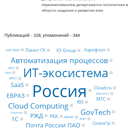
переименованием департамента госполитики в
области создания и развития элек
Публикаций - 328, упоминаний - 344
Аэрофлот
Ланит ГК
X5 Group
НИУ ВШЭ
Автоматизация процессов
ИТ-экосистема
МГУ
РАН
BRICS
Россия
SaaS
Cloud.ru
ЕВРАЗ
РАН ИСП
МТС
IBS
Cloud Computing
GovTech
Сколтех
РЖД
РБК
1С
ABPMP
ИЭП
Скала^р
Почта России ПАО