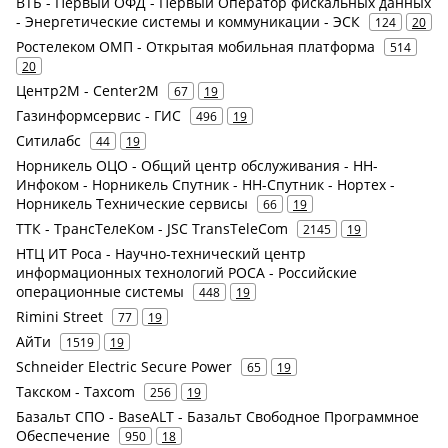
ВТБ - Первый ОФД - Первый Оператор фискальных данных
- Энергетические системы и коммуникации - ЭСК
124
20
Ростелеком ОМП - Открытая мобильная платформа
514
20
Центр2М - Center2М
67
19
Газинформсервис - ГИС
496
19
Ситилабс
44
19
Норникель ОЦО - Общий центр обслуживания - НН-
Инфоком - Норникель Спутник - НН-Спутник - Нортех -
Норникель Технические сервисы
66
19
ТТК - ТрансТелеКом - JSC TransTeleCom
2145
19
НТЦ ИТ Роса - Научно-технический центр
информационных технологий РОСА - Российские
операционные системы
448
19
Rimini Street
77
19
АйТи
1519
19
Schneider Electric Secure Power
65
19
Такском - Taxcom
256
19
Базальт СПО - BaseALT - Базальт Свободное Программное
Обеспечение
950
18