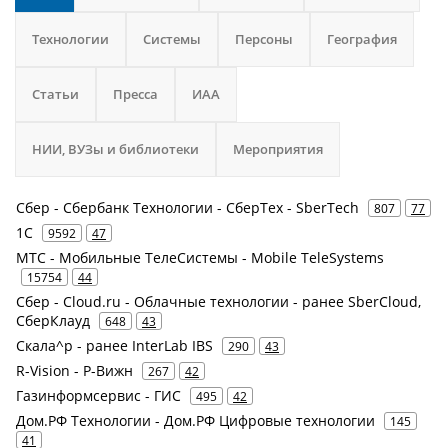
Технологии
Системы
Персоны
География
Статьи
Пресса
ИАА
НИИ, ВУЗы и библиотеки
Мероприятия
Сбер - Сбербанк Технологии - СберТех - SberTech
807
77
1С
9592
47
МТС - Мобильные ТелеСистемы - Mobile TeleSystems
15754
44
Сбер - Cloud.ru - Облачные технологии - ранее SberCloud,
СберКлауд
648
43
Скала^р - ранее InterLab IBS
290
43
R-Vision - Р-Вижн
267
42
Газинформсервис - ГИС
495
42
Дом.РФ Технологии - Дом.РФ Цифровые технологии
145
41