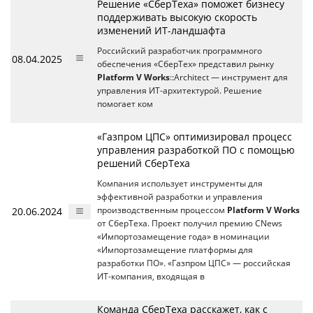
Решение «СберТеха» поможет бизнесу
поддерживать высокую скорость
изменений ИТ-ландшафта
Российский разработчик программного
08.04.2025
обеспечения «СберТех» представил рынку
Platform V Works
::Architect — инструмент для
управления ИТ-архитектурой. Решение
помогает ком
«Газпром ЦПС» оптимизировал процесс
управления разработкой ПО с помощью
решений СберТеха
Компания использует инструменты для
эффективной разработки и управления
20.06.2024
производственным процессом
Platform V Works
от СберТеха. Проект получил премию CNews
«Импортозамещение года» в номинации
«Импортозамещение платформы для
разработки ПО». «Газпром ЦПС» — российская
ИТ-компания, входящая в
Команда СберТеха расскажет, как с