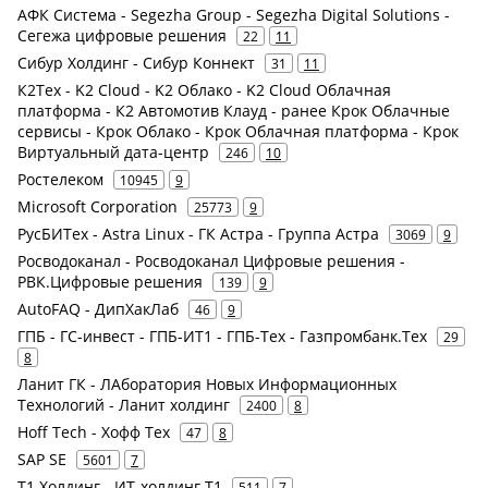
АФК Система - Segezha Group - Segezha Digital Solutions -
Сегежа цифровые решения
22
11
Сибур Холдинг - Сибур Коннект
31
11
К2Тех - K2 Cloud - K2 Облако - K2 Cloud Облачная
платформа - К2 Автомотив Клауд - ранее Крок Облачные
сервисы - Крок Облако - Крок Облачная платформа - Крок
Виртуальный дата-центр
246
10
Ростелеком
10945
9
Microsoft Corporation
25773
9
РусБИТех - Astra Linux - ГК Астра - Группа Астра
3069
9
Росводоканал - Росводоканал Цифровые решения -
РВК.Цифровые решения
139
9
AutoFAQ - ДипХакЛаб
46
9
ГПБ - ГС-инвест - ГПБ-ИТ1 - ГПБ-Тех - Газпромбанк.Тех
29
8
Ланит ГК - ЛАборатория Новых Информационных
Технологий - Ланит холдинг
2400
8
Hoff Tech - Хофф Тех
47
8
SAP SE
5601
7
Т1 Холдинг - ИТ-холдинг Т1
511
7