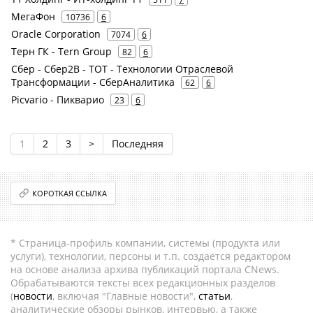
МегаФон
10736
6
Oracle Corporation
7074
6
Терн ГК - Tern Group
82
6
Сбер - Сбер2В - ТОТ - Технологии Отраслевой
Трансформации - СберАналитика
62
6
Picvario - Пикварио
23
6
1
2
3
>
Последняя
КОРОТКАЯ ССЫЛКА
* Страница-профиль компании, системы (продукта или
услуги), технологии, персоны и т.п. создается редактором
на основе анализа архива публикаций портала CNews.
Обрабатываются тексты всех редакционных разделов
(
новости
, включая "Главные новости",
статьи
,
аналитические обзоры рынков, интервью, а также