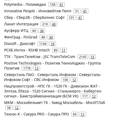
Polymedia - Полимедиа
158
41
Innovative People - Инновейтив Пипл
51
41
Сбер - Сбер2В - СберБизнес Софт
101
41
Ланит Интеграция
219
40
Аусферр ИТЦ
44
34
ФинГрад - FinGrad
48
34
Diasoft - Диасофт
1144
19
РСХБ Интех - RSHB Intech
89
17
ТТК - ТрансТелеКом - JSC TransTeleCom
2145
15
Positive Technologies - Позитив Текнолоджиз - Группа
Позитив
1778
13
Северсталь ПАО - Северсталь Инфоком - Северсталь-
Инфоком Софт - СВС-Инфоком
106
12
Нацпроектстрой - НПС ГК - 1520 ГК - Дивизион ЖАТ -
Элтеза, Elteza - 1520 Сигнал - Стальэнерго - Кибертех-
сигнал - Бамстроймеханизация (БСМ УК)
117
12
МКМ - Москабельмет ГК - Завод Москабель - МосИТЛаб
58
12
Технос-К - Сакура PRO - Сакура ПРО
60
11