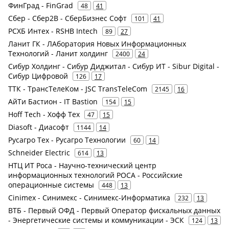
ФинГрад - FinGrad
48
41
Сбер - Сбер2В - СберБизнес Софт
101
41
РСХБ Интех - RSHB Intech
89
27
Ланит ГК - ЛАборатория Новых Информационных
Технологий - Ланит холдинг
2400
24
Сибур Холдинг - Сибур Диджитал - Сибур ИТ - Sibur Digital -
Сибур Цифровой
126
17
ТТК - ТрансТелеКом - JSC TransTeleCom
2145
16
АйТи Бастион - IT Bastion
154
15
Hoff Tech - Хофф Тех
47
15
Diasoft - Диасофт
1144
14
Русагро Тех - Русагро Технологии
60
14
Schneider Electric
614
13
НТЦ ИТ Роса - Научно-технический центр
информационных технологий РОСА - Российские
операционные системы
448
13
Cinimex - Синимекс - Синимекс-Информатика
232
13
ВТБ - Первый ОФД - Первый Оператор фискальных данных
- Энергетические системы и коммуникации - ЭСК
124
13