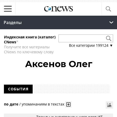
Разделы
Индексная книга (каталог)
CNews
*
Все категории
199124
▼
Получите все материалы
CNews по ключевому слову
Аксенов Олег
СОБЫТИЯ
по дате
/
упоминаниям в текстах
Тренды и антитренды: чего ждет ИТ-