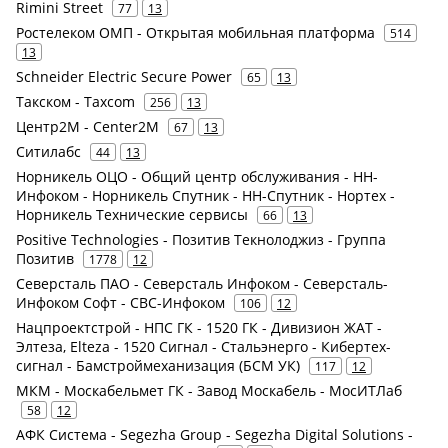
Rimini Street
77
13
Ростелеком ОМП - Открытая мобильная платформа
514
13
Schneider Electric Secure Power
65
13
Такском - Taxcom
256
13
Центр2М - Center2М
67
13
Ситилабс
44
13
Норникель ОЦО - Общий центр обслуживания - НН-
Инфоком - Норникель Спутник - НН-Спутник - Нортех -
Норникель Технические сервисы
66
13
Positive Technologies - Позитив Текнолоджиз - Группа
Позитив
1778
12
Северсталь ПАО - Северсталь Инфоком - Северсталь-
Инфоком Софт - СВС-Инфоком
106
12
Нацпроектстрой - НПС ГК - 1520 ГК - Дивизион ЖАТ -
Элтеза, Elteza - 1520 Сигнал - Стальэнерго - Кибертех-
сигнал - Бамстроймеханизация (БСМ УК)
117
12
МКМ - Москабельмет ГК - Завод Москабель - МосИТЛаб
58
12
АФК Система - Segezha Group - Segezha Digital Solutions -