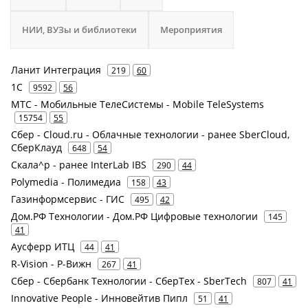
НИИ, ВУЗы и библиотеки
Мероприятия
Ланит Интеграция
219
60
1С
9592
56
МТС - Мобильные ТелеСистемы - Mobile TeleSystems
15754
55
Сбер - Cloud.ru - Облачные технологии - ранее SberCloud,
СберКлауд
648
54
Скала^р - ранее InterLab IBS
290
44
Polymedia - Полимедиа
158
43
Газинформсервис - ГИС
495
42
Дом.РФ Технологии - Дом.РФ Цифровые технологии
145
41
Аусферр ИТЦ
44
41
R-Vision - Р-Вижн
267
41
Сбер - Сбербанк Технологии - СберТех - SberTech
807
41
Innovative People - Инновейтив Пипл
51
41