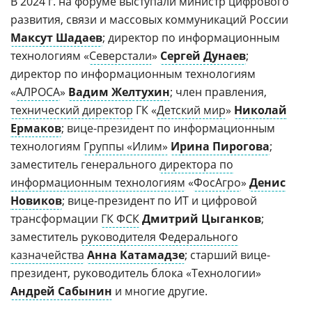
В 2024 г. на форуме выступали министр цифрового
развития, связи и массовых коммуникаций России
Максут Шадаев
; директор по информационным
технологиям «
Северстали
»
Сергей Дунаев
;
директор по информационным технологиям
«
АЛРОСА
»
Вадим Желтухин
; член правления,
технический директор
ГК «
Детский мир
»
Николай
Ермаков
; вице-президент по информационным
технологиям
Группы «Илим»
Ирина Пирогова
;
заместитель генерального
директора по
информационным технологиям
«
ФосАгро
»
Денис
Новиков
; вице-президент по ИТ и цифровой
трансформации
ГК ФСК
Д
митрий Цыганков
;
заместитель
руководителя Федерального
казначейства
Анна Катамадзе
; старший вице-
президент, руководитель блока «Технологии»
Андрей Сабынин
и многие другие.