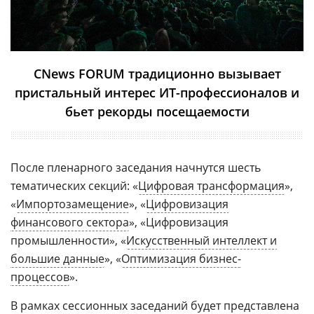
CNews FORUM традиционно вызывает
пристальный интерес ИТ-профессионалов и
бьет рекорды посещаемости
После пленарного заседания начнутся шесть
тематических секций: «
Цифровая трансформация
»,
«
Импортозамещение
», «
Цифровизация
финансового сектора
», «Цифровизация
промышленности», «
Искусственный интеллект и
большие данные
», «
Оптимизация бизнес-
процессов
».
В рамках сессионных заседаний будет представлена