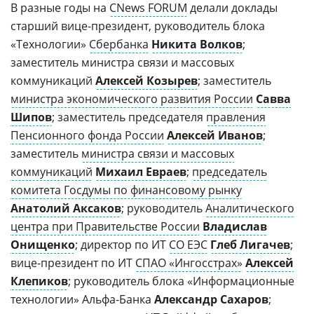
В разные годы на
CNews FORUM
делали доклады
старший вице-президент, руководитель блока
«Технологии»
Сбербанка
Никита Волков
;
заместитель министра связи и массовых
коммуникаций
Алексей Козырев
; заместитель
министра экономического развития России
Савва
Шипов
; заместитель председателя
правления
Пенсионного фонда России
Алексей Иванов
;
заместитель
министра связи и массовых
коммуникаций
Михаил Евраев
;
председатель
комитета Госдумы по финансовому рынку
Анатолий Аксаков
; руководитель
Аналитического
центра при Правительстве России
Владислав
Онищенко
; директор по ИТ
СО ЕЭС
Глеб Лигачев
;
вице-президент по ИТ
СПАО «Ингосстрах»
Алексей
Клепиков
; руководитель блока «Информационные
технологии» Альфа-Банка
Александр Сахаров
;