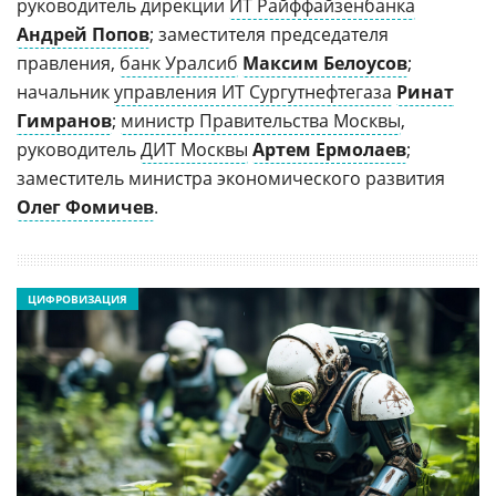
руководитель дирекции
ИТ Райффайзенбанка
Андрей Попов
; заместителя председателя
правления,
банк Уралсиб
Максим Белоусов
;
начальник
управления ИТ Сургутнефтегаза
Ринат
Гимранов
;
министр Правительства Москвы
,
руководитель
ДИТ Москвы
Артем Ермолаев
;
заместитель министра экономического развития
Олег Фомичев
.
ЦИФРОВИЗАЦИЯ