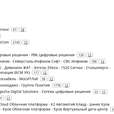
лтинг
67
18
leCom
2145
15
ифровые решения - РВК.Цифровые решения
139
13
фоком - Северсталь-Инфоком Софт - СВС-Инфоком
106
12
 - Дивизион ЖАТ - Элтеза, Elteza - 1520 Сигнал - Стальэнерго -
низация (БСМ УК)
117
12
Москабель - МосИТЛаб
58
12
Текнолоджиз - Группа Позитив
1778
12
gezha Digital Solutions - Сегежа цифровые решения
22
11
31
11
2 Cloud Облачная платформа - К2 Автомотив Клауд - ранее Крок
 - Крок Облачная платформа - Крок Виртуальный дата-центр
2