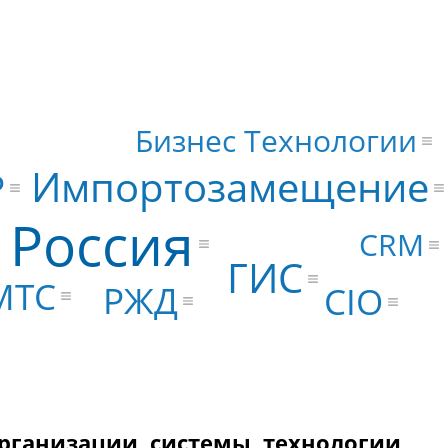
Бизнес Технологии
Импортозамещение
P
Россия
CRM
ГИС
МТС
РЖД
CIO
рганизации, системы, технологии,