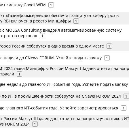
рит систему Goodt WFM
1
кт «Газинформсервиса» обеспечит защиту от киберугроз в
ey RBI включен в реестр Минцифры
1
о с MOLGA Consulting внедрил автоматизированную систему
атрат на персонал
1
оров России соберутся в одно время в одном месте
1
е недели до CNews FORUM. Успейте подать заявку
1
 2024 глава Минцифры России Максут Шадаев ответит на воп
отрасли
1
две недели до главного ИТ-события года. Успейте подать заявку
в по ИТ в промышленности соберутся на CNews FORUM 2024
1
до главного ИТ-события года. Успейте зарегистрироваться
1
 России Максут Шадаев даст ответы на вопросы участников ИТ
ws FORUM 2024
1