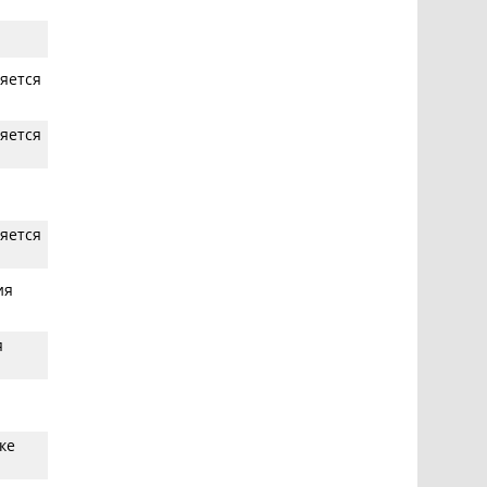
яется
яется
яется
ия
я
ке