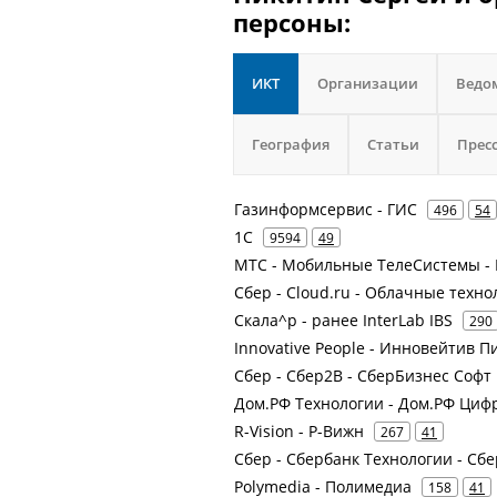
персоны:
ИКТ
Организации
Ведо
География
Статьи
Прес
Газинформсервис - ГИС
496
54
1С
9594
49
МТС - Мобильные ТелеСистемы - 
Сбер - Cloud.ru - Облачные техно
Скала^р - ранее InterLab IBS
290
Innovative People - Инновейтив П
Сбер - Сбер2В - СберБизнес Софт
Дом.РФ Технологии - Дом.РФ Циф
R-Vision - Р-Вижн
267
41
Сбер - Сбербанк Технологии - Сбе
Polymedia - Полимедиа
158
41