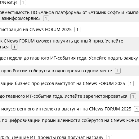
/Next.js
1
овместимость ПО «Альфа платформа» от «Атомик Софт» и компл
Газинформсервис»
1
гистрация на CNews FORUM 2025
1
к CNews FORUM сможет получить ценный приз. Успейте
ться
1
две недели до главного ИТ-события года. Успейте подать заявку
оров России соберутся в одно время в одном месте
1
зации бизнес-процессов выступят на CNews FORUM 2025
1
до главного ИТ-события года. Успейте зарегистрироваться
1
 искусственного интеллекта выступят на CNews FORUM 2025
1
в по цифровизации промышленности соберутся на CNews FOR
025: Лучшие ИТ-проекты года получат награду
1