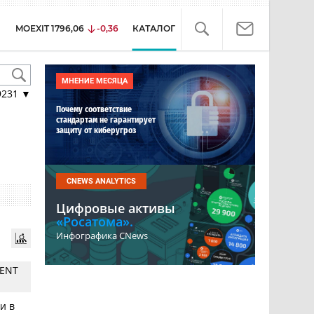
MOEXIT
1796,06
-0,36
КАТАЛОГ
МНЕНИЕ МЕСЯЦА
9231
▼
Почему соответствие
стандартам не гарантирует
защиту от киберугроз
CNEWS ANALYTICS
Цифровые активы
«Росатома».
Инфографика CNews
VENT
и в