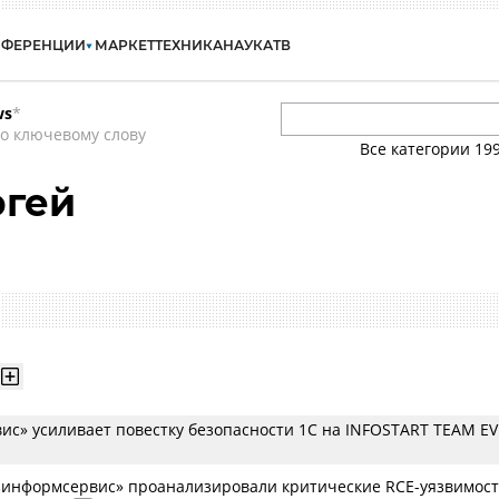
НФЕРЕНЦИИ
МАРКЕТ
ТЕХНИКА
НАУКА
ТВ
ws
*
о ключевому слову
Все категории
19
ргей
ис» усиливает повестку безопасности 1С на INFOSTART TEAM E
зинформсервис» проанализировали критические RCE-уязвимост