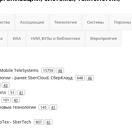
мства
Ассоциации
Технологии
Системы
Персоны
са
ИАА
НИИ, ВУЗы и библиотеки
Мероприятия
Mobile TeleSystems
15759
46
логии - ранее SberCloud, СберКлауд
648
46
43
ипл
51
41
101
41
ровые технологии
145
41
рТех - SberTech
807
41