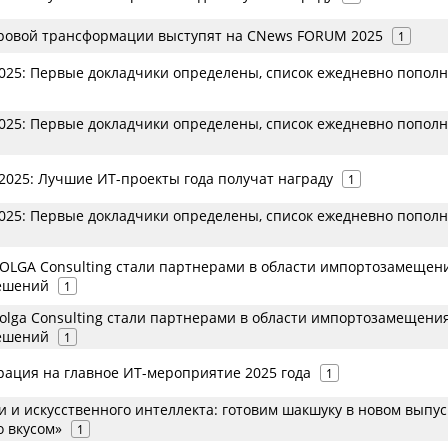
ровой трансформации выступят на CNews FORUM 2025
1
25: Первые докладчики определены, список ежедневно пополн
25: Первые докладчики определены, список ежедневно пополн
025: Лучшие ИТ-проекты года получат награду
1
25: Первые докладчики определены, список ежедневно пополн
MOLGA Consulting стали партнерами в области импортозамещен
ешений
1
Molga Consulting стали партнерами в области импортозамещени
ешений
1
рация на главное ИТ-мероприятие 2025 года
1
 и искусственного интеллекта: готовим шакшуку в новом выпус
о вкусом»
1