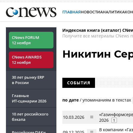
ГЛАВНАЯ
НОВОСТИ
АНАЛИТИКА
КО
Индексная книга (каталог) CNe
Получите все материалы CNews п
CNews FORUM
12 ноября
Никитин Се
CNews AWARDS
12 ноября
30 лет рынку ERP
в России
СОБЫТИЯ
Главные
по дате
/
упоминаниям в текстах
ИТ-сценарии
2026
10 лет российского
«Газинформсерв
10.03.2026
бэкапа
2026
1
В компании «Га
09.12.2025
Российские ПАКи