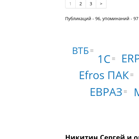
1
2
3
>
Публикаций - 96, упоминаний - 97
ВТБ
ER
1С
Efros ПАК
ЕВРАЗ
Никитин Сергей и о