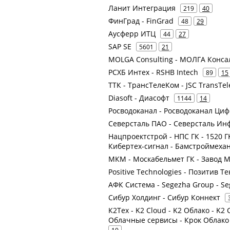
Ланит Интеграция
219
40
ФинГрад - FinGrad
48
29
Аусферр ИТЦ
44
27
SAP SE
5601
21
MOLGA Consulting - МОЛГА Конса
РСХБ Интех - RSHB Intech
89
15
ТТК - ТрансТелеКом - JSC TransTe
Diasoft - Диасофт
1144
14
Росводоканал - Росводоканал Ц
Северсталь ПАО - Северсталь Ин
Нацпроектстрой - НПС ГК - 1520 ГК
Кибертех-сигнал - Бамстроймеха
МКМ - Москабельмет ГК - Завод 
Positive Technologies - Позитив 
АФК Система - Segezha Group - Se
Сибур Холдинг - Сибур Коннект
К2Тех - K2 Cloud - K2 Облако - K
Облачные сервисы - Крок Облако