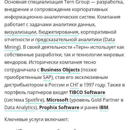
Основная специализация Tern Group — разработка,
внедрение и сопровождение корпоративных
информационно-аналитических систем. Компания
работает с задачами аналитики данных,
визуализации
,
бюджетирования
, корпоративной
отчетности и
предсказательной аналитики
(
Data
Mining
). В своей деятельности «Терн» использует как
собственные разработки, так и технологии мировых
вендоров. Исторически компания тесно
сотрудничала с
Business Objects
(позже
приобретенным
SAP
), став его эксклюзивным
дистрибьютором в России и
СНГ
в 1997 году. Также в
портфель партнеров входят
TIBCO Software
(система
Spotfire
),
Microsoft
(уровень Gold Partner в
Data Analytics
),
Prophix Software
и ранее
IBM
.
Ключевые услуги включают: