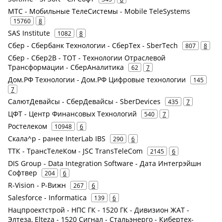
МТС - Мобильные ТелеСистемы - Mobile TeleSystems
15760
8
SAS Institute
1082
8
Сбер - Сбербанк Технологии - СберТех - SberTech
807
8
Сбер - Сбер2В - ТОТ - Технологии Отраслевой
Трансформации - СберАналитика
62
7
Дом.РФ Технологии - Дом.РФ Цифровые технологии
145
7
СалютДевайсы - СберДевайсы - SberDevices
435
7
ЦФТ - Центр Финансовых Технологий
540
7
Ростелеком
10948
6
Скала^р - ранее InterLab IBS
290
6
ТТК - ТрансТелеКом - JSC TransTeleCom
2145
6
DIS Group - Data Integration Software - Дата Интегрэйшн
Софтвер
204
6
R-Vision - Р-Вижн
267
6
Salesforce - Informatica
139
6
Нацпроектстрой - НПС ГК - 1520 ГК - Дивизион ЖАТ -
Элтеза, Elteza - 1520 Сигнал - Стальэнерго - Кибертех-