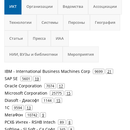
ИКТ
Организации
Ведомства
Ассоциации
Технологии
Системы
Персоны
География
Статьи
Пресса
ИАА
НИИ, ВУЗы и библиотеки
Мероприятия
IBM - International Business Machines Corp
9699
21
SAP SE
5601
19
Oracle Corporation
7074
17
Microsoft Corporation
25775
15
Diasoft - Диасофт
1144
15
1С
9594
13
МегаФон
10742
9
РСХБ Интех - RSHB Intech
89
8
Softline - Sl Soft - Сл Софт
345
8