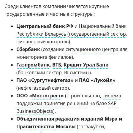
Среди клиентов компании числятся крупные
государственные и частные структуры:
Центральный банк РФ
и
Национальный банк
Республики Беларусь
(
государственный сектор
,
финансовый контроль).
Сбербанк
(создание
ситуационного центра
для
мониторинга филиалов).
Газпромбанк
,
ВТБ
,
Кредит Урал Банк
(банковский сектор,
BI-системы
).
ПАО «
Сургутнефтегаз
»
и
ПАО «
Лукойл
»
(нефтегазовый сектор).
ООО «
Мостотрест
»
(строительство,
система
поддержки принятия решений
на базе
SAP
BusinessObjects
).
Объединенная редакция изданий Мэра и
Правительства Москвы
(
госзакупки
,