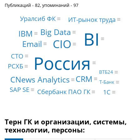
Публикаций - 82, упоминаний - 97
Уралсиб ФК
ИТ-рынок труда
Big Data
BI
IBM
CIO
Email
Россия
CTO
РСХБ
ВТБ24
CRM
CNews Analytics
Т-Банк
SAP SE
Сбербанк ПАО ГК
1С
Терн ГК и организации, системы,
технологии, персоны: