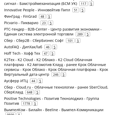
сигнал - Бамстроймеханизация (БСМ УК)
117
5
Innovative People - Инновейтив Пипл
51
5
ФинГрад - FinGrad
48
5
Picvario - Пикварио
23
5
РТС-тендер - B2B-Center - Центр развития экономики -
Единая система электронной торговли
289
5
Сбер - Сбер2В - СберБизнес Софт
101
5
AutoFAQ - ДипХакЛаб
46
5
Hoff Tech - Хофф Тех
47
5
К2Тех - K2 Cloud - K2 Облако - K2 Cloud Облачная
платформа - К2 Автомотив Клауд - ранее Крок Облачные
сервисы - Крок Облако - Крок Облачная платформа - Крок
Виртуальный дата-центр
246
5
Аусферр ИТЦ
44
5
Сбер - Cloud.ru - Облачные технологии - ранее SberCloud,
СберКлауд
648
5
Positive Technologies - Позитив Текнолоджиз - Группа
Позитив
1778
5
ВымпелКом - Билайн - Beeline - Вымпел-Коммуникации
9509
5