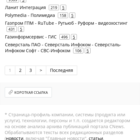
Ланит Интеграция
219
5
Polymedia - Полимедиа
158
5
Газпром ГПМ - RuTube - Рутьюб - Руформ - видеохостинг
431
5
Газинформсервис - ГИС
496
5
Северсталь ПАО - Северсталь Инфоком - Северсталь-
Инфоком Софт - СВС-Инфоком
106
5
1
2
3
>
Последняя
КОРОТКАЯ ССЫЛКА
* Страница-профиль компании, системы (продукта или
услуги), технологии, персоны и т.п. создается редактором
на основе анализа архива публикаций портала CNews.
Обрабатываются тексты всех редакционных разделов
(
новости
, включая "Главные новости",
статьи
,