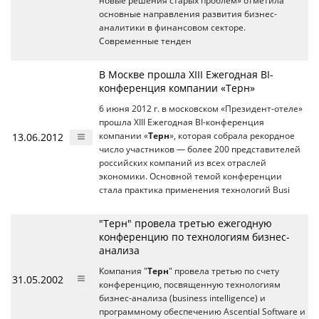
новые решения старых проблем» отметила
основные направления развития бизнес-
аналитики в финансовом секторе.
Современные тенден
В Москве прошла XIII Ежегодная BI-
конференция компании «Терн»
6 июня 2012 г. в московском «Президент-отеле»
прошла XIII Ежегодная BI-конференция
13.06.2012
компании «
Терн
», которая собрала рекордное
число участников — более 200 представителей
российских компаний из всех отраслей
экономики. Основной темой конференции
стала практика применения технологий Busi
"Терн" провела третью ежегодную
конференцию по технологиям бизнес-
анализа
Компания "
Терн
" провела третью по счету
31.05.2002
конференцию, посвященную технологиям
бизнес-анализа (business intelligence) и
программному обеспечению Ascential Software и