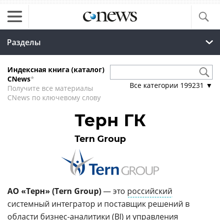
Разделы
Индексная книга (каталог)
CNews
*
Все категории
199231
▼
Получите все материалы
CNews по ключевому слову
Терн ГК
Tern Group
АО «Терн» (Tern Group)
— это
российский
системный интегратор и поставщик решений в
области бизнес-аналитики (
BI
) и управления