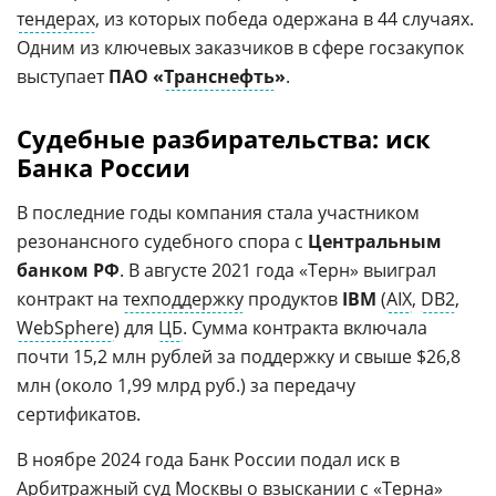
тендерах
, из которых победа одержана в 44 случаях.
Одним из ключевых заказчиков в сфере госзакупок
выступает
ПАО «
Транснефть
»
.
Судебные разбирательства: иск
Банка России
В последние годы компания стала участником
резонансного судебного спора с
Центральным
банком РФ
. В августе 2021 года «Терн» выиграл
контракт на
техподдержку
продуктов
IBM
(
AIX
,
DB2
,
WebSphere
) для
ЦБ
. Сумма контракта включала
почти 15,2 млн рублей за поддержку и свыше $26,8
млн (около 1,99 млрд руб.) за передачу
сертификатов.
В ноябре 2024 года Банк России подал иск в
Арбитражный суд Москвы о взыскании с «
Терна
»