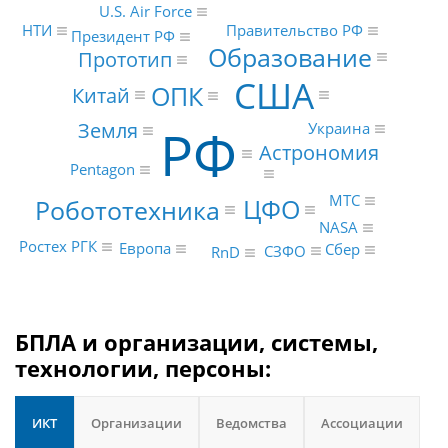
U.S. Air Force
Правительство РФ
НТИ
Президент РФ
Образование
Прототип
США
ОПК
Китай
РФ
Земля
Украина
Астрономия
Pentagon
МТС
ЦФО
Робототехника
NASA
Ростех РГК
Европа
Сбер
СЗФО
RnD
БПЛА и организации, системы,
технологии, персоны:
ИКТ
Организации
Ведомства
Ассоциации