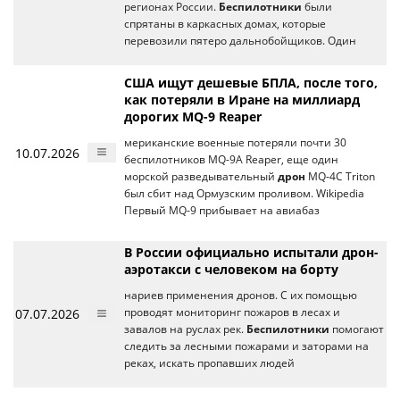
регионах России.
Беспилотники
были
спрятаны в каркасных домах, которые
перевозили пятеро дальнобойщиков. Один
США ищут дешевые БПЛА, после того,
как потеряли в Иране на миллиард
дорогих MQ-9 Reaper
мериканские военные потеряли почти 30
10.07.2026
беспилотников MQ-9A Reaper, еще один
морской разведывательный
дрон
MQ-4C Triton
был сбит над Ормузским проливом. Wikipedia
Первый MQ-9 прибывает на авиабаз
В России официально испытали дрон-
аэротакси с человеком на борту
нариев применения дронов. С их помощью
07.07.2026
проводят мониторинг пожаров в лесах и
завалов на руслах рек.
Беспилотники
помогают
следить за лесными пожарами и заторами на
реках, искать пропавших людей