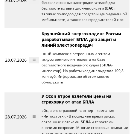
30.07.2026
бесколлекторных электродвигателей для
беспилотных авиационных систем (
БАС
),
тяговых приводов для средств индивидуальной
мобильности, а также электродвигателей с ос
Крупнейший энергохолдинг России
разрабатывает БПЛА для защиты
линий электропередач
нный комплекс с встроенным агентом
28.07.2026
искусственного интеллекта на базе
беспилотного воздушного судна (
БПЛА
-
инспектор). На работы холдинг выделил 109,8
млн руб. Информацию об этом можно
обнаружить
У Ozon втрое взлетели цены на
страховку от атак БПЛА
ейс, а его страховой партнер – компания
28.07.2026
«Ингосстрах». «В последнее время риски,
связанные с атаками
БПЛА
и терактами,
значимо возросли. Многие страховые компании
в принципе перестали страховать