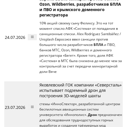
Ozon, Wildberries, разработчиков БПЛА
и ПВО и крымского доменного
регистратора
10% акций своему сыну Феликсу. Это на тот
момент спасло АФК «Система» от попадания в
санкционные списки. Alex Rodríguez Santibáñez /
24.07.2026
Unsplash Евросоюз ввел санкции против
большого числа разработчиков
БПЛА
и ПВО,
банков МТС, Ozon, Wildberries и доменного
регистратора «Бегет». Кроме того, доля АФК
«Система» в МТС была снижена до менее чем за
контрольной за счет передачи миноритарной
доли Вяче
Яковлевский ГОК компании «Северсталь»
испытывает подземный дрон для
построения 3D-моделей шахты
стемы «ИнноСпектор», разработанной центром
23.07.2026
беспилотных авиационных систем
университета «Иннополис».
Дрон
предназначен
для обследования труднодоступных горных
выработок и создания трёхмерных мод