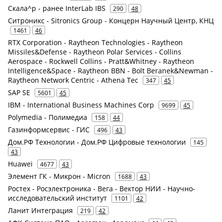
Скала^р - ранее InterLab IBS
290
48
Ситроникс - Sitronics Group - Концерн Научный Центр, КНЦ
1461
46
RTX Corporation - Raytheon Technologies - Raytheon
Missiles&Defense - Raytheon Polar Services - Collins
Aerospace - Rockwell Collins - Pratt&Whitney - Raytheon
Intelligence&Space - Raytheon BBN - Bolt Beranek&Newman -
Raytheon Network Centric - Athena Tec
347
45
SAP SE
5601
45
IBM - International Business Machines Corp
9699
45
Polymedia - Полимедиа
158
44
Газинформсервис - ГИС
496
43
Дом.РФ Технологии - Дом.РФ Цифровые технологии
145
43
Huawei
4677
43
Элемент ГК - Микрон - Micron
1688
43
Ростех - Росэлектроника - Вега - Вектор НИИ - Научно-
исследовательский институт
1101
42
Ланит Интеграция
219
42