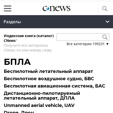
Разделы
Индексная книга (каталог)
CNews
*
Все категории
199231
▼
Получите все материалы
CNews по ключевому слову
БПЛА
Беспилотный летательный аппарат
Беспилотное воздушное судно, БВС
Беспилотная авиационная система, БАС
Дистанционно-пилотируемый
летательный аппарат, ДПЛА
Unmanned aerial vehicle, UAV
Drone, Дрон