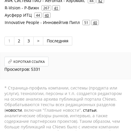
АФК Система ПАО - Aeromax - Аэромакс
44
42
R-Vision - Р-Вижн
267
41
Аусферр ИТЦ
44
40
Innovative People - Инновейтив Пипл
51
40
1
2
3
>
Последняя
КОРОТКАЯ ССЫЛКА
5331
* Страница-профиль компании, системы (продукта или
услуги), технологии, персоны и т.п. создается редактором
на основе анализа архива публикаций портала CNews.
Обрабатываются тексты всех редакционных разделов
(
новости
, включая "Главные новости",
статьи
,
аналитические обзоры рынков, интервью, а также
содержание партнёрских проектов). Таким образом, чем
больше публикаций на CNews было с именем компании