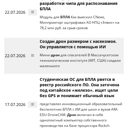
разработки чипа для распознавания
БПЛА
22.07.2026
Модуль для
БПЛА
Как выяснил CNews,
Минпромторг оштрафовал АО НПЦ «Элвис» на
78,2 млн руб. за срыв сроков
Создан дрон размером с насекомое.
Он управляется с помощью ИИ
22.07.2026
Мини-
дрон
для спасателей В Массачусетском
технологическом институте (MIT, США) создали
маленького
Студенческая ОС для БПЛА рвется в
реестр российского ПО. Она заточена
под китайское «железо», ищет цели
без GPS и понимает обычный язык
17.07.2026
представлял инновационный образовательный
беспилотник БПЛА с ИИ для школ и вузов ARA
EDU DroneCAM.
Дрон
включал в себя
одноплатный компьютер собственного
производства на базе процессора Rockch