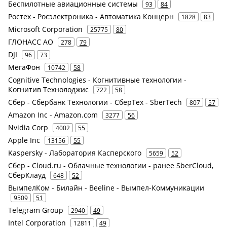
Беспилотные авиационные системы
93
84
Ростех - Росэлектроника - Автоматика Концерн
1828
83
Microsoft Corporation
25775
80
ГЛОНАСС АО
278
79
DJI
96
73
МегаФон
10742
58
Cognitive Technologies - Когнитивные технологии -
Когнитив Технолоджис
722
58
Сбер - Сбербанк Технологии - СберТех - SberTech
807
57
Amazon Inc - Amazon.com
3277
56
Nvidia Corp
4002
55
Apple Inc
13156
55
Kaspersky - Лаборатория Касперского
5659
52
Сбер - Cloud.ru - Облачные технологии - ранее SberCloud,
СберКлауд
648
52
ВымпелКом - Билайн - Beeline - Вымпел-Коммуникации
9509
51
Telegram Group
2940
49
Intel Corporation
12811
49