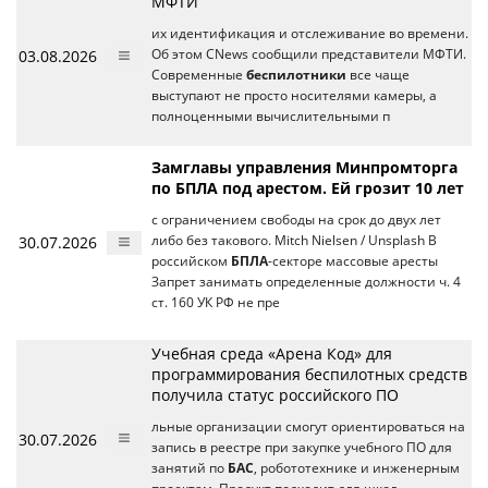
МФТИ
их идентификация и отслеживание во времени.
03.08.2026
Об этом CNews сообщили представители МФТИ.
Современные
беспилотники
все чаще
выступают не просто носителями камеры, а
полноценными вычислительными п
Замглавы управления Минпромторга
по БПЛА под арестом. Ей грозит 10 лет
с ограничением свободы на срок до двух лет
30.07.2026
либо без такового. Mitch Nielsen / Unsplash В
российском
БПЛА
-секторе массовые аресты
Запрет занимать определенные должности ч. 4
ст. 160 УК РФ не пре
Учебная среда «Арена Код» для
программирования беспилотных средств
получила статус российского ПО
льные организации смогут ориентироваться на
30.07.2026
запись в реестре при закупке учебного ПО для
занятий по
БАС
, робототехнике и инженерным