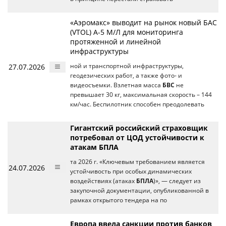
«Аэромакс» выводит на рынок новый БАС
(VTOL) А-5 М/Л для мониторинга
протяженной и линейной
инфраструктуры
27.07.2026
ной и транспортной инфраструктуры,
геодезических работ, а также фото- и
видеосъемки. Взлетная масса
БВС
не
превышает 30 кг, максимальная скорость – 144
км/час. Беспилотник способен преодолевать
Гигантский российский страховщик
потребовал от ЦОД устойчивости к
атакам БПЛА
та 2026 г. «Ключевым требованием является
24.07.2026
устойчивость при особых динамических
воздействиях (атаках
БПЛА
)», — следует из
закупочной документации, опубликованной в
рамках открытого тендера на по
Европа ввела санкции против банков