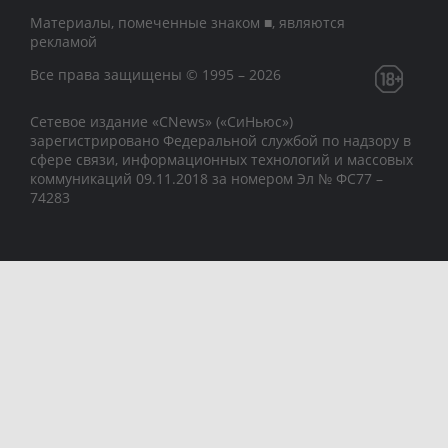
Материалы, помеченные знаком ■, являются
рекламой
Все права защищены © 1995 – 2026
Сетевое издание «CNews» («СиНьюс»)
зарегистрировано Федеральной службой по надзору в
сфере связи, информационных технологий и массовых
коммуникаций 09.11.2018 за номером Эл № ФС77 –
74283