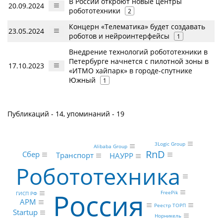
В России откроют новые центры
20.09.2024
робототехники
2
Концерн «Телематика» будет создавать
23.05.2024
роботов и нейроинтерфейсы
1
Внедрение технологий робототехники в
Петербурге начнется с пилотной зоны в
17.10.2023
«ИТМО хайпарк» в городе-спутнике
Южный
1
Публикаций - 14, упоминаний - 19
3Logic Group
Alibaba Group
RnD
Сбер
Транспорт
НАУРР
Робототехника
Россия
FreePik
ГИСП РФ
АРМ
Реестр ТОРП
Startup
Норникель