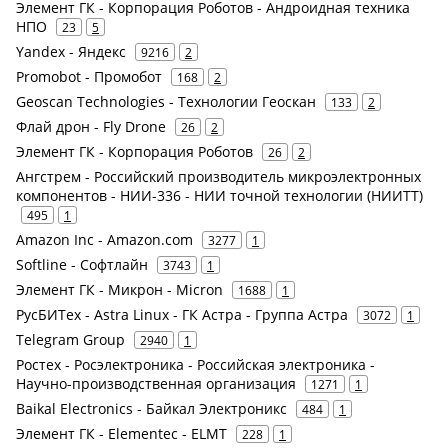
Элемент ГК - Корпорация Роботов - Андроидная техника
НПО
23
5
Yandex - Яндекс
9216
2
Promobot - Промобот
168
2
Geoscan Technologies - Технологии Геоскан
133
2
Флай дрон - Fly Drone
26
2
Элемент ГК - Корпорация Роботов
26
2
Ангстрем - Российский производитель микроэлектронных
компонентов - НИИ-336 - НИИ точной технологии (НИИТТ)
495
1
Amazon Inc - Amazon.com
3277
1
Softline - Софтлайн
3743
1
Элемент ГК - Микрон - Micron
1688
1
РусБИТех - Astra Linux - ГК Астра - Группа Астра
3072
1
Telegram Group
2940
1
Ростех - Росэлектроника - Российская электроника -
Научно-производственная организация
1271
1
Baikal Electronics - Байкал Электроникс
484
1
Элемент ГК - Elementec - ELMT
228
1