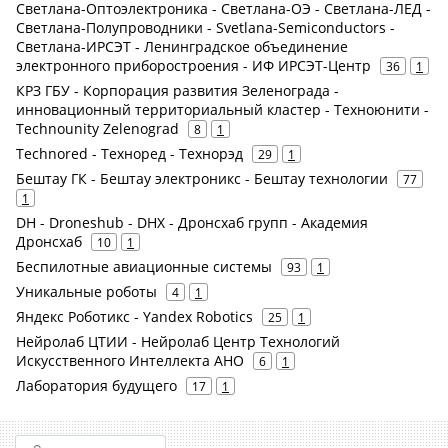
Светлана-Оптоэлектроника - Светлана-ОЭ - Светлана-ЛЕД -
Светлана-Полупроводники - Svetlana-Semiconductors -
Светлана-ИРСЭТ - Ленинградское объединение
электронного приборостроения - ИФ ИРСЭТ-Центр
36
1
КРЗ ГБУ - Корпорация развития Зеленограда -
инновационный территориальный кластер - Техноюнити -
Technounity Zelenograd
8
1
Technored - Техноред - Технорэд
29
1
Бештау ГК - Бештау электроникс - Бештау технологии
77
1
DH - Droneshub - DHX - Дронсхаб групп - Академия
Дронсхаб
10
1
Беспилотные авиационные системы
93
1
Уникальные роботы
4
1
Яндекс Роботикс - Yandex Robotics
25
1
Нейролаб ЦТИИ - Нейролаб Центр Технологий
Искусственного Интеллекта АНО
6
1
Лаборатория будущего
17
1