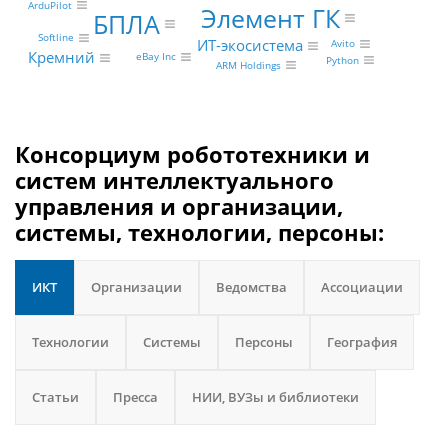
ArduPilot
Элемент ГК
БПЛА
Softline
ИТ-экосистема
Avito
Кремний
eBay Inc
Python
ARM Holdings
Консорциум робототехники и
систем интеллектуального
управления и организации,
системы, технологии, персоны:
ИКТ
Организации
Ведомства
Ассоциации
Технологии
Системы
Персоны
География
Статьи
Пресса
НИИ, ВУЗы и библиотеки