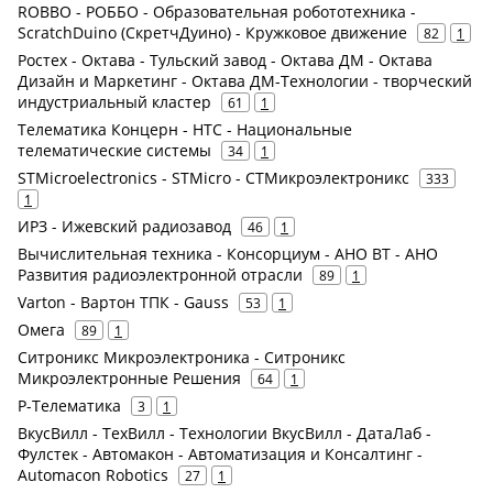
ROBBO - РОББО - Образовательная робототехника -
ScratchDuino (СкретчДуино) - Кружковое движение
82
1
Ростех - Октава - Тульский завод - Октава ДМ - Октава
Дизайн и Маркетинг - Октава ДМ-Технологии - творческий
индустриальный кластер
61
1
Телематика Концерн - НТС - Национальные
телематические системы
34
1
STMicroelectronics - STMicro - СТМикроэлектроникс
333
1
ИРЗ - Ижевский радиозавод
46
1
Вычислительная техника - Консорциум - АНО ВТ - АНО
Развития радиоэлектронной отрасли
89
1
Varton - Вартон ТПК - Gauss
53
1
Омега
89
1
Ситроникс Микроэлектроника - Ситроникс
Микроэлектронные Решения
64
1
Р-Телематика
3
1
ВкусВилл - ТехВилл - Технологии ВкусВилл - ДатаЛаб -
Фулстек - Автомакон - Автоматизация и Консалтинг -
Automacon Robotics
27
1