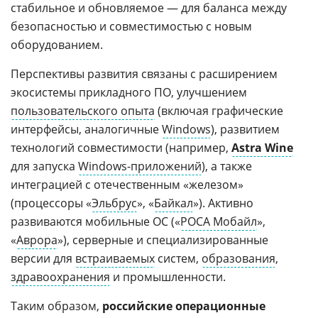
стабильное и обновляемое — для баланса между
безопасностью и совместимостью с новым
оборудованием.
Перспективы развития связаны с расширением
экосистемы прикладного ПО, улучшением
пользовательского опыта
(включая графические
интерфейсы, аналогичные
Windows
), развитием
технологий совместимости (например,
Astra Wine
для запуска
Windows-приложений
), а также
интеграцией с отечественным «железом»
(процессоры «
Эльбрус
», «
Байкал
»). Активно
развиваются мобильные ОС («
РОСА Мобайл
»,
«
Аврора
»), серверные и специализированные
версии для
встраиваемых
систем,
образования
,
здравоохранения
и промышленности.
Таким образом,
российские операционные