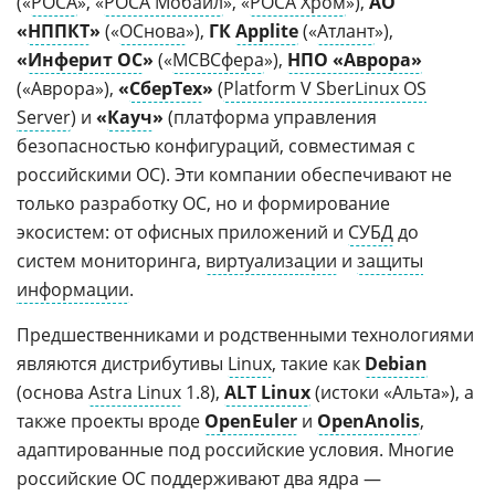
(«
РОСА
», «
РОСА Мобайл
», «
РОСА Хром
»),
АО
«
НППКТ
»
(«
ОСнова
»),
ГК
Applite
(«
Атлант
»),
«
Инферит ОС
»
(«
МСВСфера
»),
НПО «Аврора»
(«Аврора»),
«
СберТех
»
(
Platform V SberLinux OS
Server
) и
«
Кауч
»
(платформа управления
безопасностью конфигураций, совместимая с
российскими ОС). Эти компании обеспечивают не
только разработку ОС, но и формирование
экосистем: от офисных приложений и
СУБД
до
систем мониторинга,
виртуализации
и
защиты
информации
.
Предшественниками и родственными технологиями
являются дистрибутивы
Linux
, такие как
Debian
(основа
Astra Linux
1.8),
ALT Linux
(истоки «Альта»), а
также проекты вроде
OpenEuler
и
OpenAnolis
,
адаптированные под российские условия. Многие
российские ОС поддерживают два ядра —