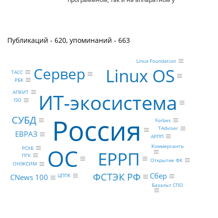
Публикаций - 620, упоминаний - 663
Linux Foundation
Сервер
Linux OS
ТАСС
РБК
АПКИТ
ИТ-экосистема
ISO
Россия
СУБД
Forbes
TAdviser
ЕВРАЗ
АРПП
Коммерсантъ
ОС
РСХБ
ЕРРП
ПГК
Открытие ФК
ОНЭКСИМ
ФСТЭК РФ
Сбер
ЦППК
CNews 100
Базальт СПО