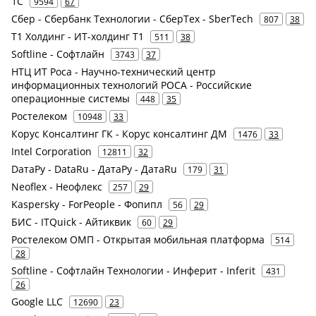
1С
9594
67
Сбер - Сбербанк Технологии - СберТех - SberTech
807
38
Т1 Холдинг - ИТ-холдинг Т1
511
38
Softline - Софтлайн
3743
37
НТЦ ИТ Роса - Научно-технический центр
информационных технологий РОСА - Российские
операционные системы
448
35
Ростелеком
10948
33
Корус Консалтинг ГК - Корус консалтинг ДМ
1476
33
Intel Corporation
12811
32
DатаРу - DataRu - ДатаРу - ДатаRu
179
31
Neoflex - Неофлекс
257
29
Kaspersky - ForPeople - Фопипл
56
29
БИС - ITQuick - Айтиквик
60
29
Ростелеком ОМП - Открытая мобильная платформа
514
28
Softline - Софтлайн Технологии - Инферит - Inferit
431
26
Google LLC
12690
23