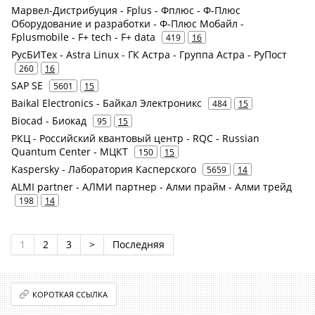
Марвел-Дистрибуция - Fplus - Фплюс - Ф-Плюс
Оборудование и разработки - Ф-Плюс Мобайл -
Fplusmobile - F+ tech - F+ data
419
16
РусБИТех - Astra Linux - ГК Астра - Группа Астра - РуПост
260
16
SAP SE
5601
15
Baikal Electronics - Байкал Электроникс
484
15
Biocad - Биокад
95
15
РКЦ - Российский квантовый центр - RQC - Russian
Quantum Center - МЦКТ
150
15
Kaspersky - Лаборатория Касперского
5659
14
ALMI partner - АЛМИ партнер - Алми прайм - Алми трейд
198
14
1
2
3
>
Последняя
КОРОТКАЯ ССЫЛКА