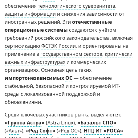
обеспечения
технологического суверенитета
,
защиты информации
и снижения зависимости от
иностранных решений. Эти
отечественные
операционные системы
создаются с учётом
требований российского законодательства, включая
сертификацию ФСТЭК России
, и ориентированы на
применение в
государственном секторе
,
критически
важных инфраструктурах
и коммерческих
организациях. Основная цель таких
импортонезависимых
ОС
— обеспечение
стабильной, безопасной и контролируемой ИТ-
среды с локализованной поддержкой и
обновлениями.
Среди ключевых участников рынка выделяются:
«
Группа Астра
»
(
Astra Linux
),
«
Базальт СПО
»
(«
Альт
»),
«
Ред Софт
»
(«
Ред ОС
»),
НТЦ ИТ «РОСА»