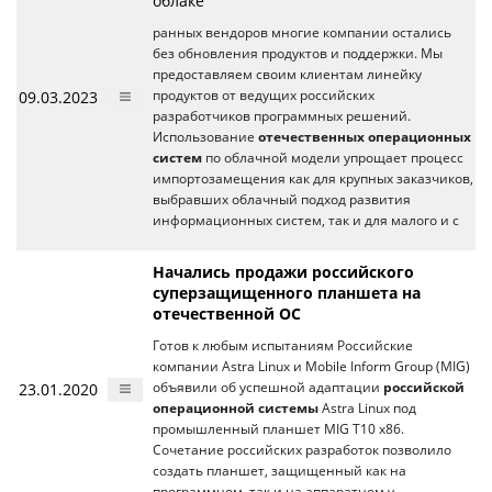
облаке
ранных вендоров многие компании остались
без обновления продуктов и поддержки. Мы
предоставляем своим клиентам линейку
09.03.2023
продуктов от ведущих российских
разработчиков программных решений.
Использование
отечественных операционных
систем
по облачной модели упрощает процесс
импортозамещения как для крупных заказчиков,
выбравших облачный подход развития
информационных систем, так и для малого и с
Начались продажи российского
суперзащищенного планшета на
отечественной ОС
Готов к любым испытаниям Российские
компании Astra Linux и Mobile Inform Group (MIG)
23.01.2020
объявили об успешной адаптации
российской
операционной системы
Astra Linux под
промышленный планшет MIG T10 x86.
Сочетание российских разработок позволило
создать планшет, защищенный как на
программном, так и на аппаратном у