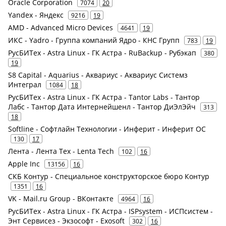
Oracle Corporation
7074
20
Yandex - Яндекс
9216
19
AMD - Advanced Micro Devices
4641
19
ИКС - Yadro - Группа компаний Ядро - КНС Групп
783
19
РусБИТех - Astra Linux - ГК Астра - RuBackup - Рубэкап
380
19
S8 Capital - Aquarius - Аквариус - Аквариус Системз
Интеграл
1084
18
РусБИТех - Astra Linux - ГК Астра - Tantor Labs - Тантор
Лабс - Тантор Дата Интернейшенл - Тантор ДиЭлЭйч
313
18
Softline - Софтлайн Технологии - Инферит - Инферит ОС
130
17
Лента - Лента Тех - Lenta Tech
102
16
Apple Inc
13156
16
СКБ Контур - Специальное конструкторское бюро Контур
1351
16
VK - Mail.ru Group - ВКонтакте
4964
16
РусБИТех - Astra Linux - ГК Астра - ISPsystem - ИСПсистем -
Энт Сервисез - Экзософт - Exosoft
302
16