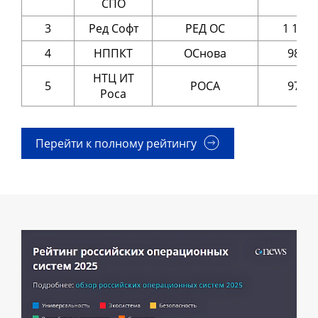
СПО
3
Ред Софт
РЕД ОС
1 177
4
НППКТ
ОСнова
980
НТЦ ИТ
5
РОСА
979
Роса
Перейти к полному рейтингу