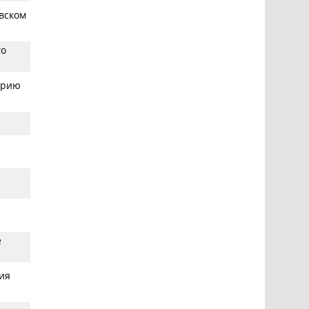
вском
го
ерию
е
ия