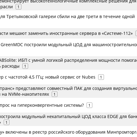
емонстрирует высокотехнологичные комплексные решения для
трасли
1
ля Третьяковской галереи сбили на две трети в течение одной
асти мешают заменить иностранные сервера в «Системе-112»
и GreenMDC построили модульный ЦОД для машиностроительно
ABSolite: ИБП с умной логикой распределения мощности помога
 расходы
1
 с частотой 4,5 ГГц: новый сервис от Nubes
1
и-транс» представляют совместный ПАК для создания виртуальн
 на NVMe-накопителях
1
спрос на гиперконвергентные системы?
1
p построила модульный некапитальный ЦОД класса EDGE для бан
»
1
у» включены в реестр российского оборудования Минпромторг