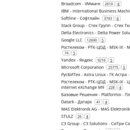
Broadcom - VMware
2610
6
IBM - International Business Mach
Softline - Софтлайн
3743
6
Stack Group - Стек Групп - Стек Т
Delta Electronics - Delta Power So
Google LLC
12690
5
Ростелеком - РТК-ЦОД - MSK-IX -
74
5
Yandex - Яндекс
9216
5
Microsoft Corporation
25775
5
РусБИТех - Astra Linux - ГК Астра 
Ростелеком - РТК-ЦОД - MSK-IX -
Internet eXchange M9
228
4
Базовые Решения - Platformix - 
Datark - Датарк
41
4
MAS Elektronik AG - MAS Elektroni
STULZ
26
4
C3 Group - C3 Solutions - СиТри 