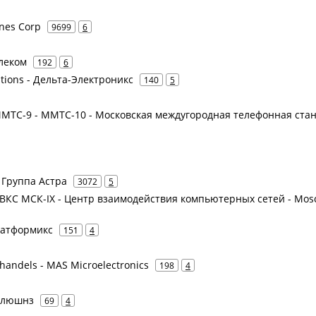
ines Corp
9699
6
елеком
192
6
lutions - Дельта-Электроникс
140
5
 ММТС-9 - ММТС-10 - Московская междугородная телефонная ста
- Группа Астра
3072
5
 ЦВКС МСК-IX - Центр взаимодействия компьютерных сетей - Mo
Платформикс
151
4
khandels - MAS Microelectronics
198
4
Солюшнз
69
4