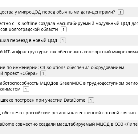
щества у микроЦОД перед обычными дата-центрами?
1
стно с ГК Softline создала масштабируемый модульный ЦОД дл
сов Волгоградской области
1
шил переезд в новый ЦОД
1
ой ИТ-инфраструктуры: как обеспечить комфортный микроклима
ие по инженерии: C3 Solutions обеспечил оборудованием
й проект «Сбера»
1
аботоспособность МЦОДов GreenMDC в труднодоступном регио
 климатом
1
шкеке построен при участии DataDome
1
обеспечат российские регионы качественной сотовой связью
aDome совместно создали масштабируемый МЦОД в ОЭЗ «Липе