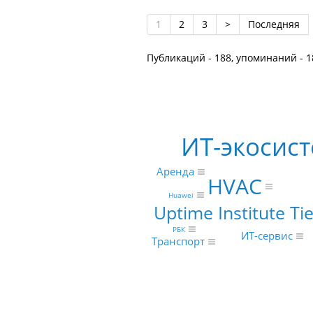
1
2
3
>
Последняя
Публикаций - 188, упоминаний - 1
ИТ-экосис
Аренда
HVAC
Huawei
Uptime Institute Tie
РБК
ИТ-сервис
Транспорт