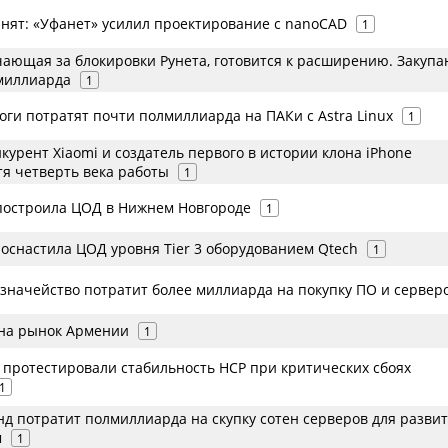
нят: «Уфанет» усилил проектирование с nanoCAD
1
чающая за блокировки Рунета, готовится к расширению. Закупа
 миллиарда
1
оги потратят почти полмиллиарда на ПАКи с Astra Linux
1
урент Xiaomi и создатель первого в истории клона iPhone
тя четверть века работы
1
p построила ЦОД в Нижнем Новгороде
1
 оснастила ЦОД уровня Tier 3 оборудованием Qtech
1
значейство потратит более миллиарда на покупку ПО и сервер
на рынок Армении
1
k протестировали стабильность HCP при критических сбоях
1
д потратит полмиллиарда на скупку сотен серверов для разви
м
1