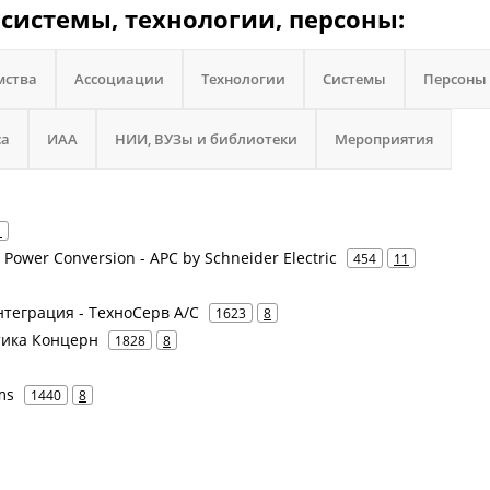
 системы, технологии, персоны:
мства
Ассоциации
Технологии
Системы
Персоны
са
ИАА
НИИ, ВУЗы и библиотеки
Мероприятия
1
n Power Conversion - APC by Schneider Electric
454
11
нтеграция - ТехноСерв А/С
1623
8
атика Концерн
1828
8
ms
1440
8