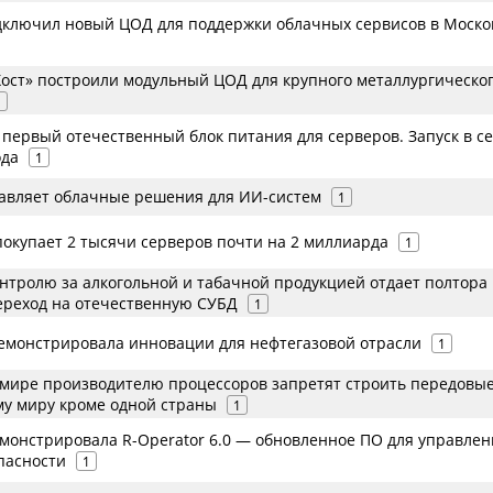
одключил новый ЦОД для поддержки облачных сервисов в Моско
«Хост» построили модульный ЦОД для крупного металлургическо
1
 первый отечественный блок питания для серверов. Запуск в с
ода
1
авляет облачные решения для ИИ-систем
1
покупает 2 тысячи серверов почти на 2 миллиарда
1
онтролю за алкогольной и табачной продукцией отдает полтора
ереход на отечественную СУБД
1
емонстрировала инновации для нефтегазовой отрасли
1
мире производителю процессоров запретят строить передовы
му миру кроме одной страны
1
емонстрировала R-Operator 6.0 — обновленное ПО для управлен
пасности
1