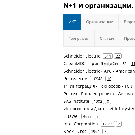
N+1 и организации,
ИКТ
Организации
Ведо
География
Статьи
Прес
Schneider Electric
614
22
GreenMDC - Грин ЭмДиСи
53
1
Schneider Electric - APC - America
Ростелеком
10948
10
Т1 Интеграция - Техносерв - ТС и
Ростех - Росэлектроника - Автом
SAS Institute
1082
8
Инфосистемы Джет - Jet Infosyste
Huawei
4677
7
Intel Corporation
12811
7
Крок - Croc
1964
7