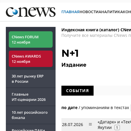
ГЛАВНАЯ
НОВОСТИ
АНАЛИТИКА
КО
Индексная книга (каталог) CNe
Получите все материалы CNews п
CNews FORUM
12 ноября
N+1
CNews AWARDS
12 ноября
Издание
30 лет рынку ERP
в России
СОБЫТИЯ
Главные
ИТ-сценарии
2026
по дате
/
упоминаниям в текстах
10 лет российского
бэкапа
«Датарк» и «Те
28.07.2026
Якутии
1
Российские ПАКи