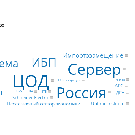
88
Импортозамещение
ИБП
тема
Сервер
ЦОД
Ростех
Т1 Интеграция
Россия
APC
r
UPS
TIA
ВТБ
ДГУ
Schneider Electric
Uptime Institute
Нефтегазовый сектор экономики