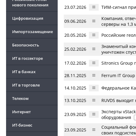
нового поколения
23.07.2026
ТИМ-сигнал при
Цифровизация
Компания, отве
09.06.2026
серверы на 1,3
Импортозамещение
20.05.2026
Российские геол
Безопасность
Знаменитый конк
25.02.2026
уничтожен спус
ИТ в госсекторе
17.02.2026
Sitronics Grou
ИТ в банках
28.11.2025
Ferrum IT Group
ИТ в торговле
14.10.2025
Федеральное Ка
Телеком
13.10.2025
RUVDS выходит 
Эксперты vStac
Интернет
23.09.2025
оборудования
ИТ-бизнес
Социальный фон
23.09.2025
своих подсисте