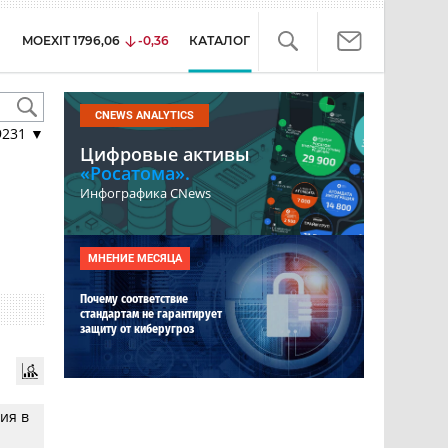
MOEXIT
1796,06
-0,36
КАТАЛОГ
CNEWS ANALYTICS
9231
▼
Цифровые активы
«Росатома».
Инфографика CNews
МНЕНИЕ МЕСЯЦА
Почему соответствие
стандартам не гарантирует
защиту от киберугроз
ия в