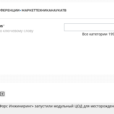
НФЕРЕНЦИИ
МАРКЕТ
ТЕХНИКА
НАУКА
ТВ
ws
*
о ключевому слову
Все категории
19
кФорс Инжиниринг» запустили модульный ЦОД для месторожден