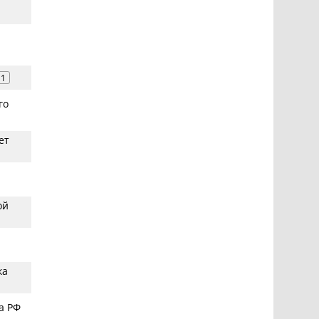
1
го
ет
ой
ка
а РФ