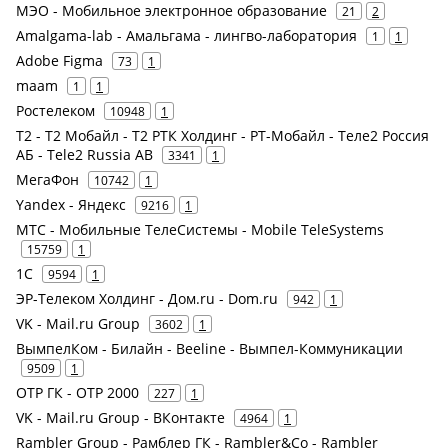
МЭО - Мобильное электронное образование
21
2
Amalgama-lab - Амальгама - лингво-лаборатория
1
1
Adobe Figma
73
1
maam
1
1
Ростелеком
10948
1
Т2 - Т2 Мобайл - Т2 РТК Холдинг - РТ-Мобайл - Теле2 Россия
АБ - Tele2 Russia AB
3341
1
МегаФон
10742
1
Yandex - Яндекс
9216
1
МТС - Мобильные ТелеСистемы - Mobile TeleSystems
15759
1
1С
9594
1
ЭР-Телеком Холдинг - Дом.ru - Dom.ru
942
1
VK - Mail.ru Group
3602
1
ВымпелКом - Билайн - Beeline - Вымпел-Коммуникации
9509
1
ОТР ГК - ОТР 2000
227
1
VK - Mail.ru Group - ВКонтакте
4964
1
Rambler Group - Рамблер ГК - Rambler&Co - Rambler