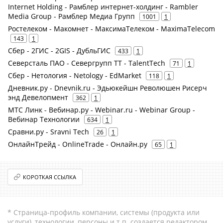
Internet Holding - Рамблер интернет-холдинг - Rambler
Media Group - Рамблер Медиа Групп
1001
1
Ростелеком - Макомнет - МаксимаТелеком - MaximaTelecom
143
1
Сбер - 2ГИС - 2GIS - ДубльГИС
433
1
Северсталь ПАО - Севергрупп ТТ - TalentTech
71
1
Сбер - Нетология - Netology - EdMarket
118
1
Дневник.ру - Dnevnik.ru - Эдьюкейшн Революшен Рисерч
энд Девелопмент
362
1
МТС Линк - Вебинар.ру - Webinar.ru - Webinar Group -
Вебинар Технологии
634
1
Сравни.ру - Sravni Tech
26
1
ОнлайнТрейд - OnlineTrade - Онлайн.ру
65
1
КОРОТКАЯ ССЫЛКА
* Страница-профиль компании, системы (продукта или
услуги), технологии, персоны и т.п. создается редактором