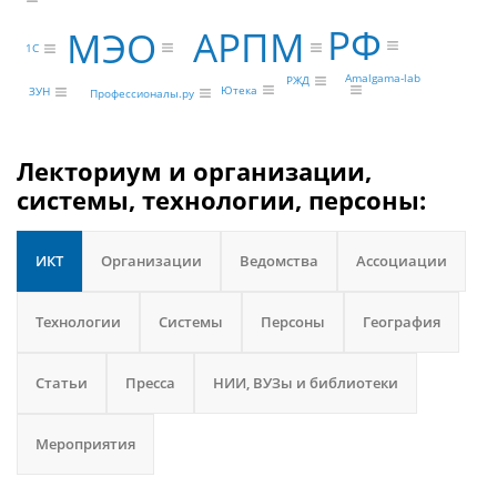
РФ
АРПМ
МЭО
1С
Amalgama-lab
РЖД
Ютека
ЗУН
Профессионалы.ру
Лекториум и организации,
системы, технологии, персоны:
ИКТ
Организации
Ведомства
Ассоциации
Технологии
Системы
Персоны
География
Статьи
Пресса
НИИ, ВУЗы и библиотеки
Мероприятия