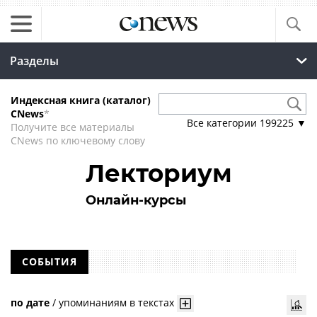
Разделы
Индексная книга (каталог)
CNews
*
Все категории
199225
▼
Получите все материалы
CNews по ключевому слову
Лекториум
Онлайн-курсы
СОБЫТИЯ
по дате
/
упоминаниям в текстах