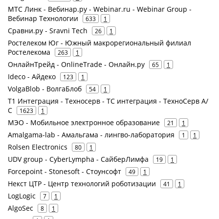
МТС Линк - Вебинар.ру - Webinar.ru - Webinar Group -
Вебинар Технологии
633
1
Сравни.ру - Sravni Tech
26
1
Ростелеком Юг - Южный макрорегиональный филиал
Ростелекома
263
1
ОнлайнТрейд - OnlineTrade - Онлайн.ру
65
1
Ideco - Айдеко
123
1
VolgaBlob - ВолгаБлоб
54
1
Т1 Интеграция - Техносерв - ТС интеграция - ТехноСерв А/
С
1623
1
МЭО - Мобильное электронное образование
21
1
Amalgama-lab - Амальгама - лингво-лаборатория
1
1
Rolsen Electronics
80
1
UDV group - CyberLympha - СайберЛимфа
19
1
Forcepoint - Stonesoft - Стоунсофт
49
1
Некст ЦТР - Центр технологий роботизации
41
1
LogLogic
7
1
AlgoSec
8
1