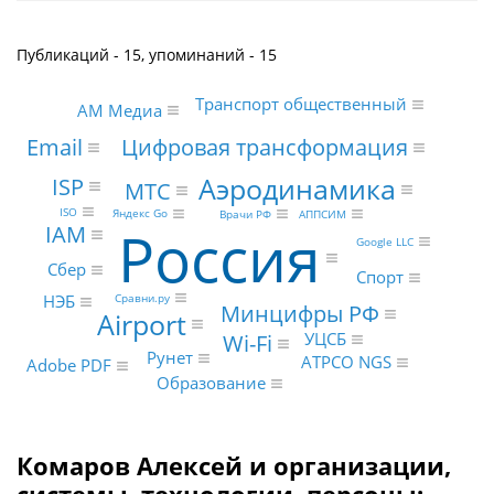
Публикаций - 15, упоминаний - 15
Транспорт общественный
АМ Медиа
Email
Цифровая трансформация
Аэродинамика
ISP
МТС
ISO
Яндекс Go
АППСИМ
Врачи РФ
Россия
IAM
Google LLC
Сбер
Спорт
Сравни.ру
НЭБ
Минцифры РФ
Airport
Wi-Fi
УЦСБ
Рунет
ATPCO NGS
Adobe PDF
Образование
Комаров Алексей и организации,