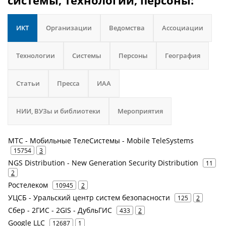
системы, технологии, персоны:
ИКТ
Организации
Ведомства
Ассоциации
Технологии
Системы
Персоны
География
Статьи
Пресса
ИАА
НИИ, ВУЗы и библиотеки
Мероприятия
МТС - Мобильные ТелеСистемы - Mobile TeleSystems
15754
3
NGS Distribution - New Generation Security Distribution
11
2
Ростелеком
10945
2
УЦСБ - Уральский центр систем безопасности
125
2
Сбер - 2ГИС - 2GIS - ДубльГИС
433
2
Google LLC
12687
1