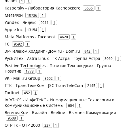
maam
1
1
Kaspersky - Лаборатория Касперского
5656
1
МегаФон
10736
1
Yandex - Яндекс
9211
1
Apple Inc
13154
1
Meta Platforms - Facebook
4620
1
1С
9592
1
ЭР-Телеком Холдинг - Дом.ru - Dom.ru
942
1
РусБИТех - Astra Linux - ГК Астра - Группа Астра
3069
1
Positive Technologies - Позитив Текнолоджиз - Группа
Позитив
1778
1
VK - Mail.ru Group
3602
1
ТТК - ТрансТелеКом - JSC TransTeleCom
2145
1
Fortinet
452
1
InfoTeCS - ИнфоТеКС - Информационные Технологии и
Коммуникационные Системы
604
1
ВымпелКом - Билайн - Beeline - Вымпел-Коммуникации
9508
1
ОТР ГК - ОТР 2000
227
1