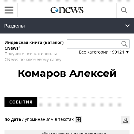
Разделы
Индексная книга (каталог)
CNews
*
Все категории
199124
▼
Получите все материалы
CNews по ключевому слову
Комаров Алексей
СОБЫТИЯ
по дате
/
упоминаниям в текстах
«Ростелеком» модернизировал