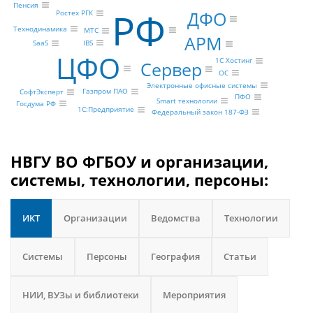
Пенсия
РФ
ДФО
Ростех РГК
Технодинамика
МТС
АРМ
IBS
SaaS
ЦФО
1С Хостинг
Сервер
ОС
Электронные офисные системы
Газпром ПАО
СофтЭксперт
ПФО
Smart технологии
Госдума РФ
1С:Предприятие
Федеральный закон 187-ФЗ
НВГУ ВО ФГБОУ и организации,
системы, технологии, персоны:
ИКТ
Организации
Ведомства
Технологии
Системы
Персоны
География
Статьи
НИИ, ВУЗы и библиотеки
Мероприятия