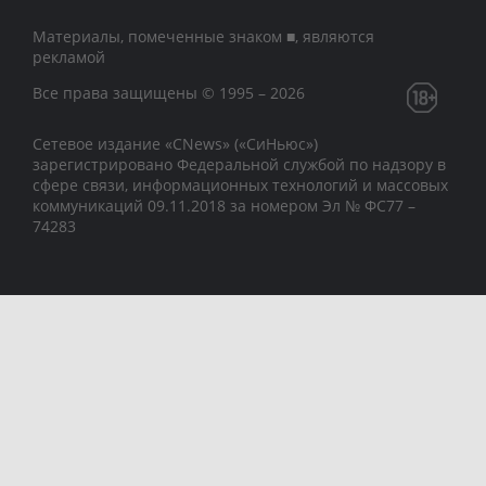
Материалы, помеченные знаком ■, являются
рекламой
Все права защищены © 1995 – 2026
Сетевое издание «CNews» («СиНьюс»)
зарегистрировано Федеральной службой по надзору в
сфере связи, информационных технологий и массовых
коммуникаций 09.11.2018 за номером Эл № ФС77 –
74283