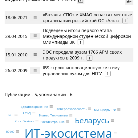
«Базальт СПО» и ХМАО оснастят местные
18.06.2021
организации российской ОС «Альт»
1
Подведены итоги первого этапа
29.04.2015
Международной студенческой цифровой
Олимпиады 3К
1
ЭОС передала вузам 1766 АРМ своих
15.01.2010
продуктов в 2009 г.
1
IBS строит инновационную систему
26.02.2009
управления вузом для НГГУ
1
Публикаций - 5, упоминаний - 6
Здравоохранение
Кибербезопасность
Минцифры РФ
СУБД
IoT
Бизнес Технологии
Беларусь
Yota Devices
Росэлектроника
ИТ-экосистема
ЮФО