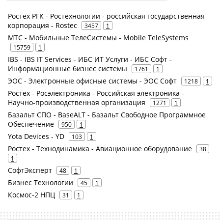
Ростех РГК - Ростехнологии - российская государственная
корпорация - Rostec
3457
1
МТС - Мобильные ТелеСистемы - Mobile TeleSystems
15759
1
IBS - IBS IT Services - ИБС ИТ Услуги - ИБС Софт -
Информационные бизнес системы
1761
1
ЭОС - Электронные офисные системы - ЭОС Софт
1218
1
Ростех - Росэлектроника - Российская электроника -
Научно-производственная организация
1271
1
Базальт СПО - BaseALT - Базальт Свободное Программное
Обеспечение
950
1
Yota Devices - YD
103
1
Ростех - Технодинамика - Авиационное оборудование
38
1
СофтЭксперт
48
1
Бизнес Технологии
45
1
Космос-2 НПЦ
31
1