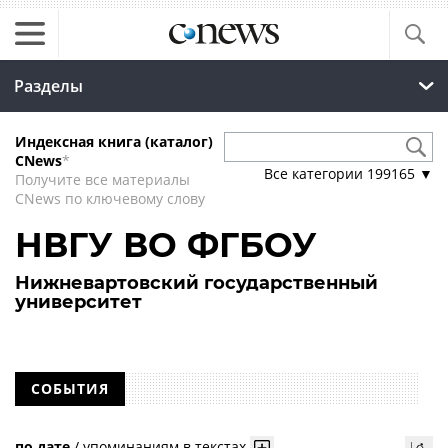
Разделы
Индексная книга (каталог)
CNews
*
Все категории
199165
▼
Получите все материалы
CNews по ключевому слову
НВГУ ВО ФГБОУ
Нижневартовский государственный
университет
СОБЫТИЯ
по дате
/
упоминаниям в текстах