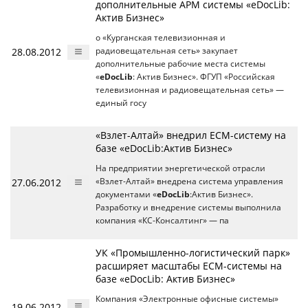
дополнительные АРМ системы «eDocLib:
Актив Бизнес»
о «Курганская телевизионная и
28.08.2012
радиовещательная сеть» закупает
дополнительные рабочие места системы
«
eDocLib
: Актив Бизнес». ФГУП «Российская
телевизионная и радиовещательная сеть» —
единый госу
«Взлет-Алтай» внедрил ECM-систему на
базе «eDocLib:Актив Бизнес»
На предприятии энергетической отрасли
27.06.2012
«Взлет-Алтай» внедрена система управления
документами «
eDocLib
:Актив Бизнес».
Разработку и внедрение системы выполнила
компания «КС-Консалтинг» — па
УК «Промышленно-логистический парк»
расширяет масштабы ECM-системы на
базе «eDocLib: Актив Бизнес»
Компания «Электронные офисные системы»
19.06.2012