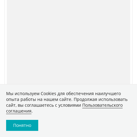
Новости
Конференции
Аналитика
Специальные проекты
Рейтинги
Маркет
Обзоры
Техника
Архив
ТВ
Печатные издания
CNews
Соцсети
Об издании
Max
Реклама
VK
Вакансии
VK Видео
Контакты
Rutube
Мы используем Сookies для обеспечения наилучшего
опыта работы на нашем сайте. Продолжая использовать
Telegram
сайт, вы соглашаетесь с условиями
Пользовательского
Дзен
соглашения
.
Понятно
Быстрая подписка на новости