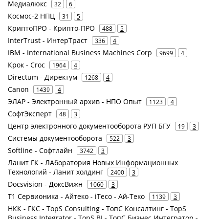
Медиалюкс
32
6
Космос-2 НПЦ
31
5
КриптоПРО - Крипто-ПРО
488
5
InterTrust - ИнтерТраст
336
4
IBM - International Business Machines Corp
9699
4
Крок - Croc
1964
4
Directum - Директум
1268
4
Canon
1439
4
ЭЛАР - Электронный архив - НПО Опыт
1123
4
СофтЭксперт
48
3
Центр электронного документооборота РУП БГУ
19
3
Системы документооборота
522
3
Softline - Софтлайн
3742
3
Ланит ГК - ЛАборатория Новых Информационных
Технологий - Ланит холдинг
2400
3
Docsvision - ДоксВижн
1060
3
Т1 Сервионика - Айтеко - iTeco - Ай-Теко
1139
3
НКК - ГКС - TopS Consulting - ТопС Консалтинг - TopS
Business Integrator - TopS BI - ТопС Бизнес Интегратор -