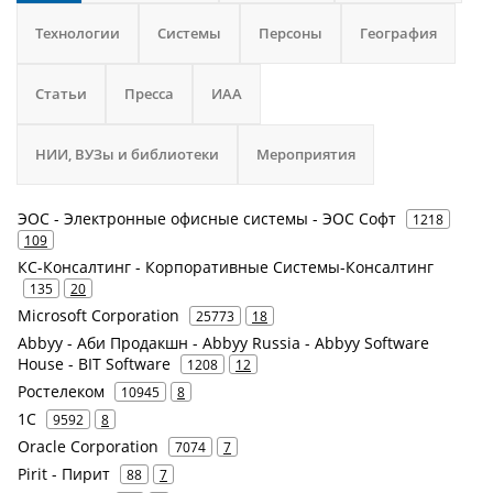
Технологии
Системы
Персоны
География
Статьи
Пресса
ИАА
НИИ, ВУЗы и библиотеки
Мероприятия
ЭОС - Электронные офисные системы - ЭОС Софт
1218
109
КС-Консалтинг - Корпоративные Системы-Консалтинг
135
20
Microsoft Corporation
25773
18
Abbyy - Аби Продакшн - Abbyy Russia - Abbyy Software
House - BIT Software
1208
12
Ростелеком
10945
8
1С
9592
8
Oracle Corporation
7074
7
Pirit - Пирит
88
7