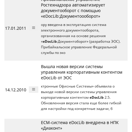
Ростехнадзора автоматизирует
документооборот с помощью
«eDocLib:Документоооборот»
ору введена в эксплуатацию система
17.01.2011
электронного документооборота,
организованная на основе решения
«
eDocLib
:Документоборот» (разработка ЭОС).
Прибайкальское управление Федеральной
службы по эко
Вышла новая версии системы
управления корпоративным контентом
eDocLib от ЭОС
ктронные Офисные Системы» объявила о
14.12.2010
выходе новой версии системы управления
корпоративным контентом
eDocLib
2.5.
Обновленная версия стала еще более гибкой
для настройки под конкретные задачи, б
ЕСМ-система eDocLib внедрена в НПК
«Диаконт»