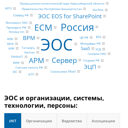
Промышленно-логистический парк Новосибирской области
WTO
Правительство Республики Башкортостан
Docflow
ЭОС EOS for SharePoint
Совфед РФ
Россия
Мосэнерго ПАО
ECM
Президент РФ
Holiday Inn
ЭОС
BPM
ВТБ
ЦБ РФ
МЭК
Минцифры РФ
МОК
SaaS
Татнефть
AIIM
УСД
Gartner
Газпром ПАО
РАНХиГС
Сервер
АРМ
Госдума РФ
МАИ
ЭЦП
Счётная палата РФ
Сокольники ПКиО
IDC
IETF
ЭОС и организации, системы,
технологии, персоны:
ИКТ
Организации
Ведомства
Ассоциации