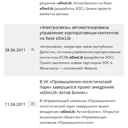
решения «
eDocLib
: Актив Бизнес» на базе
eDocLib
(разработка ЭОС). Целью проекта
является автома
«Электросвязь» автоматизировала
управление корпоративным контентом
на базе eDocLib
лектросвязь», операторе связи республики
28.06.2011
Дагестан, системы управления корпоративным
контентом (ЕСМ)
eDocLib
(разработка ЭОС).
Проект выполнен новым партнером ЭОС в
Махачкале — компанией «Беволе
В УК «Промышленно-логистический
парк» завершился проект внедрения
«eDocLib: Актив Бизнес»
В «Управляющей компании «Промышленно-
11.04.2011
логистический парк» завершился проект
внедрения «
eDocLib
: Актив Бизнес». Открытое
акционерное общество «Управляющая
компания «Промышленно-логи