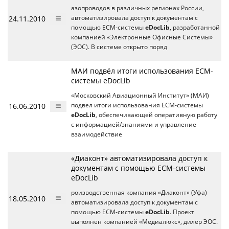
азопроводов в различных регионах России,
24.11.2010
автоматизировала доступ к документам с
помощью ЕСМ-системы
eDocLib
, разработанной
компанией «Электронные Офисные Системы»
(ЭОС). В системе открыто поряд
МАИ подвёл итоги использования ECM-
системы eDocLib
«Московский Авиационный Институт» (МАИ)
16.06.2010
подвел итоги использования ECM-системы
eDocLib
, обеспечивающей оперативную работу
с информацией/знаниями и управление
взаимодействие
«Диаконт» автоматизировала доступ к
документам с помощью ЕСМ-системы
eDocLib
роизводственная компания «Диаконт» (Уфа)
18.05.2010
автоматизировала доступ к документам с
помощью ЕСМ-системы
eDocLib
. Проект
выполнен компанией «Медиалюкс», дилер ЭОС.