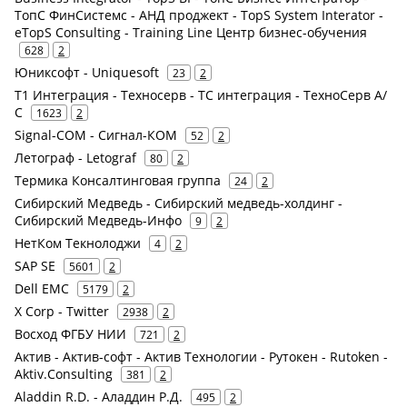
ТопС ФинСистемс - АНД проджект - TopS System Interator -
eTopS Consulting - Training Line Центр бизнес-обучения
628
2
Юниксофт - Uniquesoft
23
2
Т1 Интеграция - Техносерв - ТС интеграция - ТехноСерв А/
С
1623
2
Signal-COM - Сигнал-КОМ
52
2
Летограф - Letograf
80
2
Термика Консалтинговая группа
24
2
Сибирский Медведь - Сибирский медведь-холдинг -
Сибирский Медведь-Инфо
9
2
НетКом Текнолоджи
4
2
SAP SE
5601
2
Dell EMC
5179
2
X Corp - Twitter
2938
2
Восход ФГБУ НИИ
721
2
Актив - Актив-софт - Актив Технологии - Рутокен - Rutoken -
Aktiv.Consulting
381
2
Aladdin R.D. - Аладдин Р.Д.
495
2