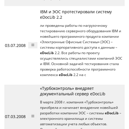
IBM и ЭОС протестировали систему
eDocLib 2.2
ли проведены работы по нагрузочному
тестированию серверного оборудования IBM и
новейшего программного продукта компании
«Электронные Офисные Системы» (ЭОС) –
03.07.2008
системы корпоративного доступа к данным –
eDocLib
2.2. Все работы по проекту
осуществлялись специалистами компаний ЭОС
и IBM. Основной задачей тестирования стала
проверка работоспособности программного
комплекса
eDocLib
2.2 на с
«Турбоконтроль» внедряет
документальный сервер eDocLib
В марте 2008 г. компания «Турбоконтроль»
приобрела и начинает внедрение новейшей
разработки компании ЭОС – системы
eDocLib
–
07.03.2008
электронного хранилища и системы
автоматизации учета любых объектов.