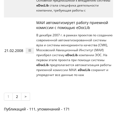
Основной предпосылкой к внедрению системы
eDocLib
стала специфика деятельности
компании, требующая работы с
МАИ автоматизирует работу приемной
комиссии с помощью eDocLib
В декабре 2007 г. в рамках проектов по созданию
современной автоматизированной системы
вуза и системы менеджмента качества (СМК),
21.02.2008
Московский Авиационный Институт (МАИ)
приобрел систему
eDocLib
компании ЭОС. На
первом этапе проекта при помощи системы
eDocLib
предполагается автоматизация работы
приемной комиссии МАИ.
eDocLib
сохранит и
упорядочит все данные по каж
1
2
>
Публикаций - 111, упоминаний - 171