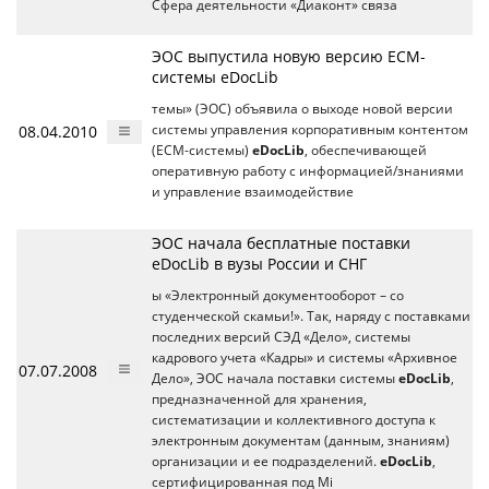
Сфера деятельности «Диаконт» связа
ЭОС выпустила новую версию ЕСМ-
системы eDocLib
темы» (ЭОС) объявила о выходе новой версии
08.04.2010
системы управления корпоративным контентом
(ЕСМ-системы)
eDocLib
, обеспечивающей
оперативную работу с информацией/знаниями
и управление взаимодействие
ЭОС начала бесплатные поставки
eDocLib в вузы России и СНГ
ы «Электронный документооборот – со
студенческой скамьи!». Так, наряду с поставками
последних версий СЭД «Дело», системы
кадрового учета «Кадры» и системы «Архивное
07.07.2008
Дело», ЭОС начала поставки системы
eDocLib
,
предназначенной для хранения,
систематизации и коллективного доступа к
электронным документам (данным, знаниям)
организации и ее подразделений.
eDocLib
,
сертифицированная под Mi