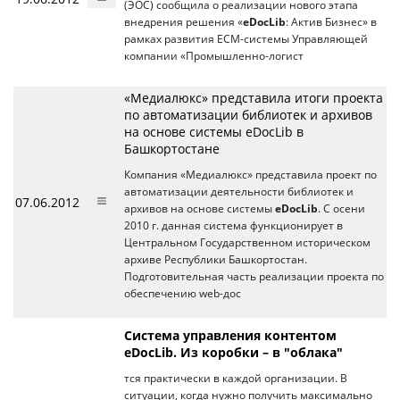
(ЭОС) сообщила о реализации нового этапа
внедрения решения «
eDocLib
: Актив Бизнес» в
рамках развития ECM-системы Управляющей
компании «Промышленно-логист
«Медиалюкс» представила итоги проекта
по автоматизации библиотек и архивов
на основе системы eDocLib в
Башкортостане
Компания «Медиалюкс» представила проект по
автоматизации деятельности библиотек и
07.06.2012
архивов на основе системы
eDocLib
. С осени
2010 г. данная система функционирует в
Центральном Государственном историческом
архиве Республики Башкортостан.
Подготовительная часть реализации проекта по
обеспечению web-дос
Система управления контентом
eDocLib. Из коробки – в "облака"
тся практически в каждой организации. В
ситуации, когда нужно получить максимально