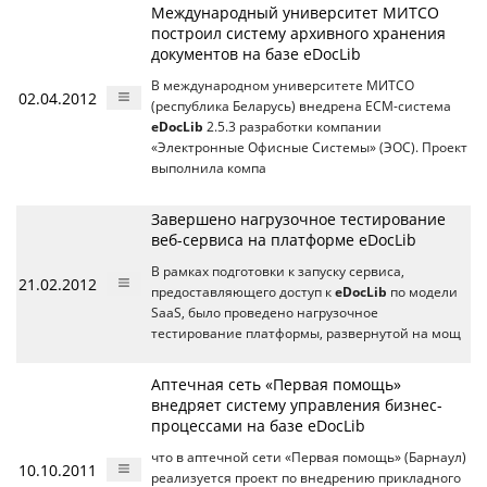
Международный университет МИТСО
построил систему архивного хранения
документов на базе eDocLib
В международном университете МИТСО
02.04.2012
(республика Беларусь) внедрена ECM-система
eDocLib
2.5.3 разработки компании
«Электронные Офисные Системы» (ЭОС). Проект
выполнила компа
Завершено нагрузочное тестирование
веб-сервиса на платформе eDocLib
В рамках подготовки к запуску сервиса,
21.02.2012
предоставляющего доступ к
eDocLib
по модели
SaaS, было проведено нагрузочное
тестирование платформы, развернутой на мощ
Аптечная сеть «Первая помощь»
внедряет систему управления бизнес-
процессами на базе eDocLib
что в аптечной сети «Первая помощь» (Барнаул)
10.10.2011
реализуется проект по внедрению прикладного