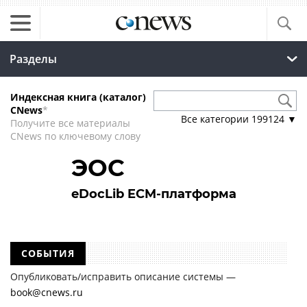
Разделы
Индексная книга (каталог)
CNews
*
Все категории
199124
▼
Получите все материалы
CNews по ключевому слову
ЭОС
eDocLib ECM-платформа
СОБЫТИЯ
Опубликовать/исправить описание системы —
book@cnews.ru