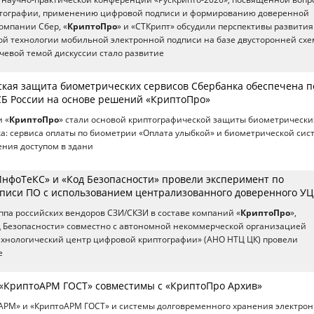
тографии, применению цифровой подписи и формированию доверенной
омпании Сбер, «
КриптоПро
» и «СТКрипт» обсудили перспективы развития
й технологии мобильной электронной подписи на базе двусторонней сх
чевой темой дискуссии стало развитие
кая защита биометрических сервисов Сбербанка обеспечена п
Б России на основе решений «КриптоПро»
 «
КриптоПро
» стали основой криптографической защиты биометрически
а: сервиса оплаты по биометрии «Оплата улыбкой» и биометрической сис
ения доступом в здани
ИнфоТеКС» и «Код Безопасности» провели эксперимент по
писи ПО с использованием централизованного доверенного УЦ
па российских вендоров СЗИ/СКЗИ в составе компаний «
КриптоПро
»,
д Безопасности» совместно с автономной некоммерческой организацией
хнологический центр цифровой криптографии» (АНО НТЦ ЦК) провели
е
«КриптоАРМ ГОСТ» совместимы с «КриптоПро Архив»
оАРМ» и «КриптоАРМ ГОСТ» и системы долговременного хранения электро