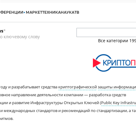
НФЕРЕНЦИИ
МАРКЕТ
ТЕХНИКА
НАУКА
ТВ
ws
*
о ключевому слову
Все категории
19
году и разрабатывает средства
криптографической
защиты информац
овное направление деятельности компании — разработка средств
ции и развитие Инфраструктуры Открытых Ключей (
Public Key Infrastr
 и международных стандартов и рекомендаций по стандартизации, а т
ритмов.