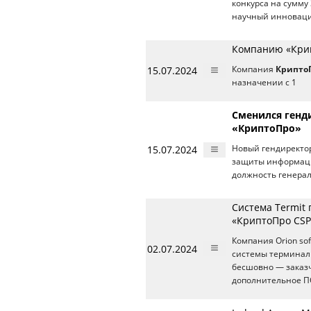
конкурса на сумму
научный инноваци
Компанию «Крип
15.07.2024
Компания
Крипто
назначении с 1
Сменился генд
«КриптоПро»
15.07.2024
Новый гендиректор
защиты информаци
должность генерал
Cистема Termit
«КриптоПро CSP
Компания Orion so
02.07.2024
системы терминаль
бесшовно — заказч
дополнительное ПО