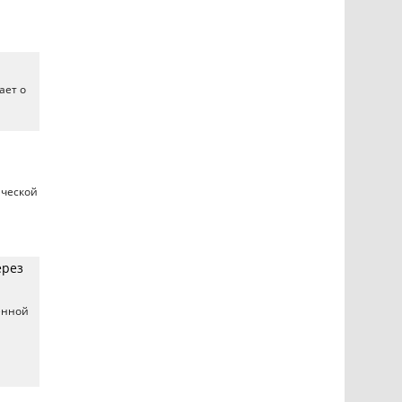
ает о
ической
ерез
енной