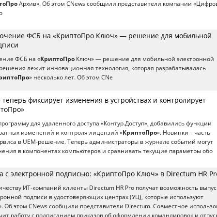
тоПро
Архив». Об этом CNews сообщили представители компании «Цифро
о
ючение ФСБ на «КриптоПро Ключ» — решение для мобильной
дписи
ение ФСБ на «
КриптоПро
Ключ» — решение для мобильной электронной
 решения лежит инновационная технология, которая разрабатывалась
риптоПро
» несколько лет. Об этом CNe
 теперь фиксирует изменения в устройствах и контролирует
птоПро»
программу для удаленного доступа «Контур.Доступ», добавились функции
ратных изменений и контроля лицензий «
КриптоПро
». Новинки – часть
рвиса в UEM-решение. Теперь администраторы в журнале событий могут
нения в компонентах компьютеров и сравнивать текущие параметры обо
а с электронной подписью: «КриптоПро Ключ» в Directum HR Pr
ичеству ИТ-компаний клиенты Directum HR Pro получат возможность выпус
ронной подписи в удостоверяющих центрах (УЦ), которые используют
. Об этом CNews сообщили представители Directum. Совместное использ
ит работу с подписанием приказов об оформлении командировок и отпуск