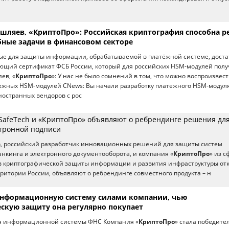
шляев, «КриптоПро»: Российская криптография способна 
ные задачи в финансовом секторе
ые для защиты информации, обрабатываемой в платёжной системе, дост
ющий сертификат ФСБ России, который для российских HSM-модулей полу
ев, «
КриптоПро
»: У нас не было сомнений в том, что можно воспроизвес
ежных HSM-модулей CNews: Вы начали разработку платежного HSM-модул
иностранных вендоров с рос
SafeTech и «КриптоПро» объявляют о ребрендинге решения дл
тронной подписи
h, российский разработчик инновационных решений для защиты систем
нкинга и электронного документооборота, и компания «
КриптоПро
» из 
тв криптографической защиты информации и развития инфраструктуры от
ерритории России, объявляют о ребрендинге совместного продукта – н
нформационную систему силами компании, чью
скую защиту она регулярно покупает
ля информационной системы ФНС Компания «
КриптоПро
» стала победите