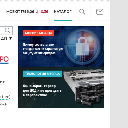
MOEXIT
1796,06
-0,36
КАТАЛОГ
МНЕНИЕ МЕСЯЦА
9231
▼
Почему соответствие
стандартам не гарантирует
защиту от киберугроз
ТЕХНОЛОГИЯ МЕСЯЦА
ии
и
Как выбрать сервер
для ЦОД и не прогадать
в перспективе
ucture
)
акже