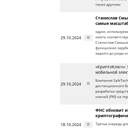
также другими
Станислав Смы
самые масштаб
одули, используем
29.10.2024
иметь соответству
Станислав Смышля
функционал заруб
задолго до ухода 
«КриптоКлюч»: 
мобильной элек
Компания SafeTec
29.10.2024
дистанционного ба
разработки средс
ключей (PKI) на т
ФНС обновит и
криптографиче
18.10.2024
Третья очередь д