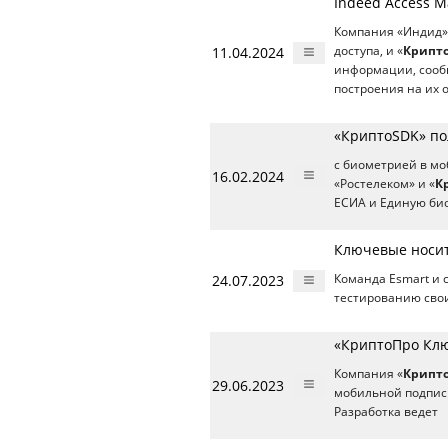
Indeed Access 
Компания «Индид»,
11.04.2024
доступа, и «
Крипт
информации, сооб
построения на их 
«КриптоSDK» по
с биометрией в м
16.02.2024
«Ростелеком» и «
К
ЕСИА и Единую би
Ключевые носит
24.07.2023
Команда Esmart и 
тестированию свои
«КриптоПро Клю
Компания «
Крипт
29.06.2023
мобильной подписи
Разработка ведет