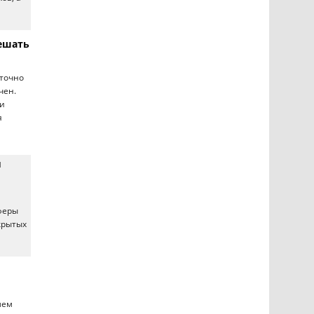
решать
аточно
чен.
ти
я
я
сферы
крытых
лем