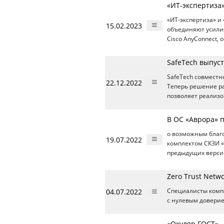
«ИТ-экспертиза
«ИТ-экспертиза» и 
15.02.2023
объединяют усили
Cisco AnyConnect,
SafeTech выпус
SafeTech совместно
22.12.2022
Теперь решение р
позволяет реализ
В ОС «Аврора» 
о возможным благ
19.07.2022
комплектом СКЗИ «
предыдущих верси
Zero Trust Netw
04.07.2022
Специалисты комп
с нулевым доверие
«Окуляр ГОСТ» –