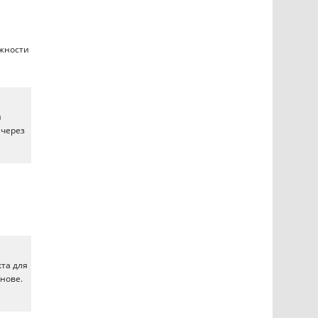
жности
и
 через
кта для
нове.