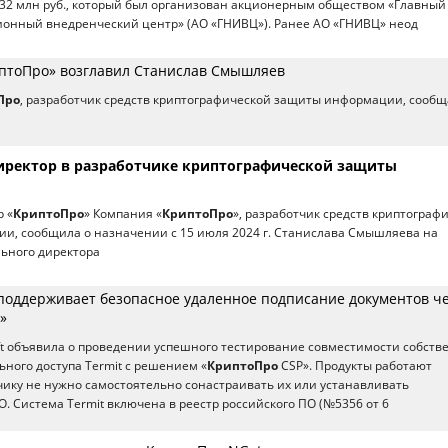
 32 млн руб., который был организован акционерным обществом «Главный
онный внедренческий центр» (АО «ГНИВЦ»). Ранее АО «ГНИВЦ» неод
тоПро» возглавил Станислав Смышляев
Про
, разработчик средств криптографической защиты информации, сообщ
иректор в разработчике криптографической защиты
 «
КриптоПро
» Компания «
КриптоПро
», разработчик средств криптограф
и, сообщила о назначении с 15 июля 2024 г. Станислава Смышляева на
ьного директора
 поддерживает безопасное удаленное подписание документов ч
»
ft объявила о проведении успешного тестирование совместимости собств
ного доступа Termit c решением «
КриптоПро
CSP». Продукты работают
ику не нужно самостоятельно сонастраивать их или устанавливать
. Система Termit включена в реестр российского ПО (№5356 от 6