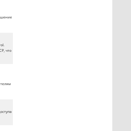
ешение
ol.
CP, что
ателям
доступа