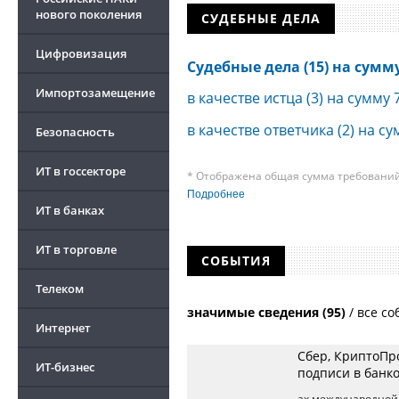
нового поколения
СУДЕБНЫЕ ДЕЛА
Цифровизация
Судебные дела (15) на сумму 
Импортозамещение
в качестве истца (3) на сумму 
в качестве ответчика (2) на су
Безопасность
ИТ в госсекторе
* Отображена общая сумма требований 
требования к своим должникам — орган
Подробнее
о банкротстве не тождественна сумме 
ИТ в банках
быть несколько десятков, а размеры с
других кредиторов.
ИТ в торговле
СОБЫТИЯ
Телеком
значимые сведения (95)
/
все со
Интернет
Сбер, КриптоПр
ИТ-бизнес
подписи в банко
ах международной