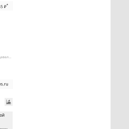
*
45 ₽
давала
е может
ий
s.ru
ной
осам