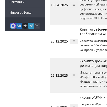
Рейтинги
13.04.2026
современной крип
цифровой среды, к
Инфографика
сертифицированно
подписи ГОСТ. Клю
Криптографичес
требованиям ФС
25.12.2025
Средства компании
сервисов Сбербанк
контроля и управл
«КриптоПро», «
реализации под
Инициативная груп
22.12.2025
«ИнфоТеКС» и «Ко
«Национальный те
эксперимент по об
«КриптоАРМ» и 
я подписи «Крипт