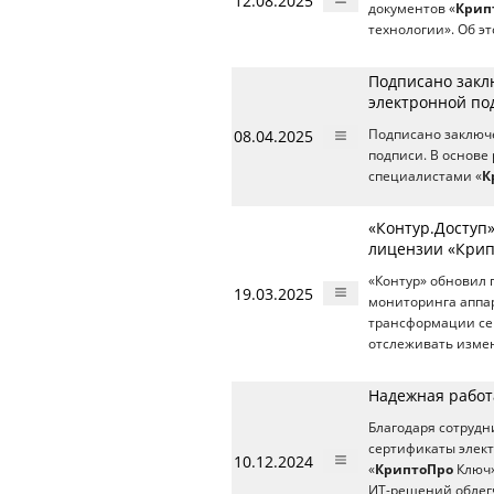
12.08.2025
документов «
Крип
технологии». Об эт
Подписано закл
электронной по
08.04.2025
Подписано заключ
подписи. В основе
специалистами «
К
«Контур.Доступ»
лицензии «Кри
«Контур» обновил 
19.03.2025
мониторинга аппа
трансформации се
отслеживать изме
Надежная работ
Благодаря сотрудн
сертификаты элект
10.12.2024
«
КриптоПро
Ключ»
ИТ-решений облегч