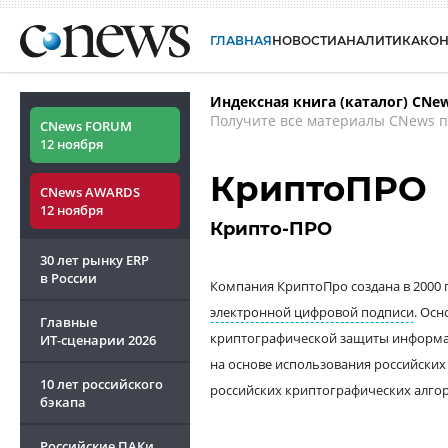
ГЛАВНАЯ
НОВОСТИ
АНАЛИТИКА
КО
Индексная книга (каталог) CNe
Получите все материалы CNews п
CNews FORUM
12 ноября
КриптоПРО
CNews AWARDS
12 ноября
Крипто-ПРО
30 лет рынку ERP
в России
Компания КриптоПро создана в 2000 
электронной цифровой подписи
.
Осн
Главные
криптографической защиты информа
ИТ-сценарии
2026
на основе использования российских
10 лет российского
российских криптографических алго
бэкапа
Российские ПАКи