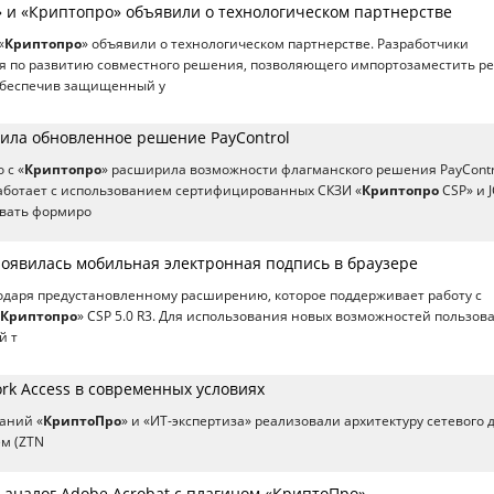
» и «Криптопро» объявили о технологическом партнерстве
«
Криптопро
» объявили о технологическом партнерстве. Разработчики
я по развитию совместного решения, позволяющего импортозаместить р
 обеспечив защищенный у
тила обновленное решение PayControl
 с «
Криптопро
» расширила возможности флагманского решения PayContr
аботает с использованием сертифицированных СКЗИ «
Криптопро
CSP» и J
овать формиро
появилась мобильная электронная подпись в браузере
одаря предустановленному расширению, которое поддерживает работу с
Криптопро
» CSP 5.0 R3. Для использования новых возможностей пользов
й т
ork Access в современных условиях
аний «
КриптоПро
» и «ИТ-экспертиза» реализовали архитектуру сетевого 
м (ZTN
 аналог Adobe Acrobat с плагином «КриптоПро»