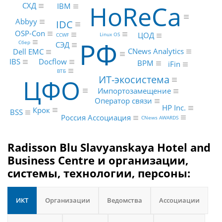
HoReCa
СХД
IBM
Abbyy
IDC
OSP-Con
ЦОД
Linux OS
CCWF
РФ
Сбер
СЭД
CNews Analytics
Dell EMC
Docflow
IBS
BPM
iFin
ВТБ
ИТ-экосистема
ЦФО
Импортозамещение
Оператор связи
HP Inc.
Крок
BSS
Россия Ассоциация
CNews AWARDS
Radisson Blu Slavyanskaya Hotel and
Business Centre и организации,
системы, технологии, персоны:
ИКТ
Организации
Ведомства
Ассоциации