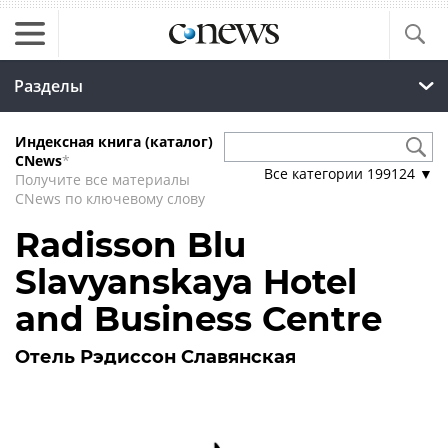
Разделы
Индексная книга (каталог)
CNews
*
Все категории
199124
▼
Получите все материалы
CNews по ключевому слову
Radisson Blu
Slavyanskaya Hotel
and Business Centre
Отель Рэдиссон Славянская