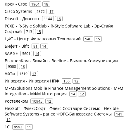
Крок - Croc
1964
18
Cisco Systems
5372
17
Diasoft - Диасофт
1144
16
РСХБ - R-Style Softlab - R-Style Software Lab - Эр-Стайл
Софтлаб
713
15
ЦФТ - Центр Финансовых Технологий
540
15
Бифит - Bifit
91
14
SAP SE
5601
14
ВымпелКом - Билайн - Beeline - Вымпел-Коммуникации
9508
13
АйТи
1519
13
Инверсия - Инверсия НПФ
156
12
MFMSolutions Mobile Finance Management Solutions - MFM
Integration - МФМ Интеграция
14
12
Ростелеком
10945
12
FlexSoft - ФлексСофт - Флекс Софтваре Системс - Flexible
Software Systems - ранее ФОРС-Банковские Системы
141
12
1С
9592
11