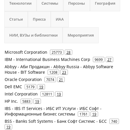
Технологии
Системы
Персоны
География
Статьи
Пресса
ИАА
НИИ, ВУЗы и библиотеки
Мероприятия
Microsoft Corporation
25773
28
IBM - International Business Machines Corp
9699
27
Abbyy - Аби Продакшн - Abbyy Russia - Abbyy Software
House - BIT Software
1208
23
Oracle Corporation
7074
21
Dell EMC
5179
19
Intel Corporation
12811
19
HP Inc.
5883
19
IBS - IBS IT Services - ИБС ИТ Услуги - ИБС Софт -
Информационные бизнес системы
1761
19
BSS - Banks Soft Systems - Банк Софт Системс - БСС
740
19