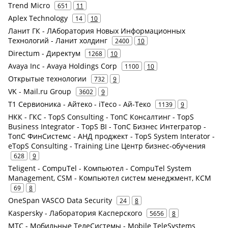
Trend Micro
651
11
Aplex Technology
14
10
Ланит ГК - ЛАборатория Новых Информационных
Технологий - Ланит холдинг
2400
10
Directum - Директум
1268
10
Avaya Inc - Avaya Holdings Corp
1100
10
Открытые технологии
732
9
VK - Mail.ru Group
3602
9
Т1 Сервионика - Айтеко - iTeco - Ай-Теко
1139
9
НКК - ГКС - TopS Consulting - ТопС Консалтинг - TopS
Business Integrator - TopS BI - ТопС Бизнес Интегратор -
ТопС ФинСистемс - АНД проджект - TopS System Interator -
eTopS Consulting - Training Line Центр бизнес-обучения
628
9
Teligent - CompuTel - Компьютел - CompuTel System
Management, CSM - Компьютел систем менеджмент, КСМ
69
8
OneSpan VASCO Data Security
24
8
Kaspersky - Лаборатория Касперского
5656
8
МТС - Мобильные ТелеСистемы - Mobile TeleSystems