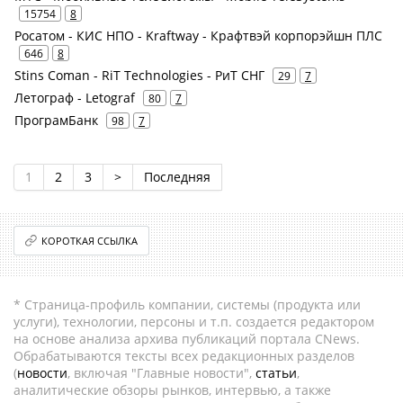
15754
8
Росатом - КИС НПО - Kraftway - Крафтвэй корпорэйшн ПЛС
646
8
Stins Coman - RiT Technologies - РиТ СНГ
29
7
Летограф - Letograf
80
7
ПрограмБанк
98
7
1
2
3
>
Последняя
КОРОТКАЯ ССЫЛКА
* Страница-профиль компании, системы (продукта или
услуги), технологии, персоны и т.п. создается редактором
на основе анализа архива публикаций портала CNews.
Обрабатываются тексты всех редакционных разделов
(
новости
, включая "Главные новости",
статьи
,
аналитические обзоры рынков, интервью, а также