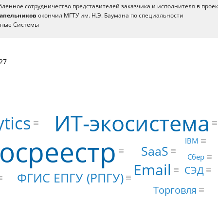
бленное сотрудничество представителей заказчика и исполнителя в прое
Сапельников
окончил МГТУ им. Н.Э. Баумана по специальности
нные Системы
27
ИТ-экосистема
tics
осреестр
IBM
SaaS
Сбер
Email
СЭД
ФГИС ЕПГУ (РПГУ)
Торговля