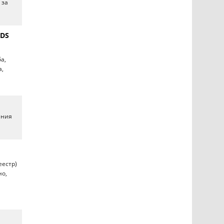
 за
RDS
а,
а,
ения
еестр)
но,