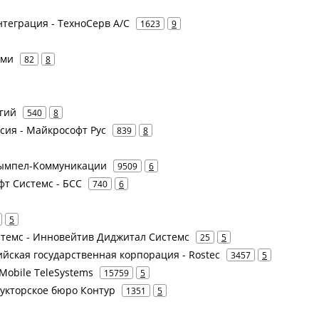
нтеграция - ТехноСерв А/С
1623
9
оми
82
8
гий
540
8
ссия - Майкрософт Рус
839
8
 Вымпел-Коммуникации
9509
6
офт Системс - БСС
740
6
5
стемс - Инновейтив Диджитал Системс
25
5
сийская государственная корпорация - Rostec
3457
5
Mobile TeleSystems
15759
5
рукторское бюро Контур
1351
5