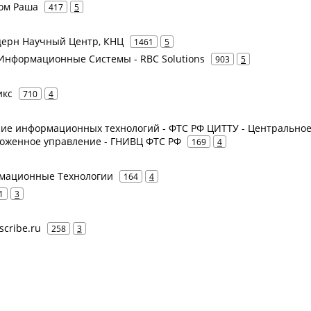
ком Раша
417
5
онцерн Научный Центр, КНЦ
1461
5
К Информационные Системы - RBC Solutions
903
5
икс
710
4
ение информационных технологий - ФТС РФ ЦИТТУ - Центрально
оженное управление - ГНИВЦ ФТС РФ
169
4
рмационные Технологии
164
4
1
3
scribe.ru
258
3