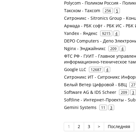
Polycom - Поликом Россия - Поли
Такском - Taxcom
256
5
Ситроникс - Sitronics Group - К
Армада - РБК софт - РБК ИС - РБ
Yandex - Яндекс
9215
4
DEPO Computers - Депо Электрон
Nginx - Энджайникс
209
4
ФТС РФ - ГУИТ - Главное управл
информационно-техническое там
Google LLC
12687
4
Ситроникс ИТ - Ситроникс Инфо
Белый Ветер Цифровой - БВЦ
27
Software AG & IDS Scheer
209
3
Softline - Интернет-Проекты - Sub
Gemini Systems
11
3
1
2
3
>
Последняя