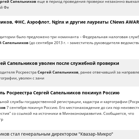
ргей Сапельников
еще в период проведения проверки незаконно выехал
ой Фе
ников, ФНС, Аэрофлот, Nginx и другие лауреаты CNews AWA
удитории было предложено три номинанта – Федеральная налоговая служб
й Сапельников
(до сентября 2013 г. – заместитель руководителя ведомств
ргей Сапельников уволен после служебной проверки
водителя Росреестра
Сергей Сапельников
, ранее отвечавший за направл
тографии, уволен с зани
ль Росреестра Сергей Сапельников покинул Россию
ной службы государственной регистрации, кадастра и картографии (Роср
ков
7 сентября покинул Россию. Его местонахождение до сих пор неизвест
естия" со ссылкой на источники в Минэкономразвития. Сообщается, что
гр
иков стал генеральным директором "Квазар-Микро"