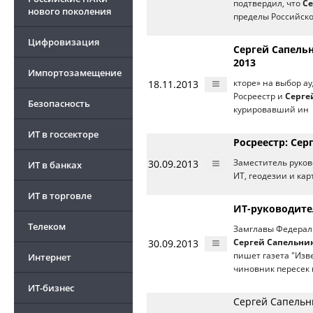
подтвердил, что
Се
нового поколения
пределы Российск
Цифровизация
Сергей Сапель
2013
Импортозамещение
18.11.2013
кторе» на выбор а
Росреестр и
Серге
Безопасность
курировавший ин
ИТ в госсекторе
Росреестр: Се
30.09.2013
Заместитель руко
ИТ в банках
ИТ, геодезии и кар
ИТ в торговле
ИТ-руководите
Телеком
Замглавы Федераль
30.09.2013
Сергей Сапельни
пишет газета "Изв
Интернет
чиновник пересек 
ИТ-бизнес
Сергей Сапельн