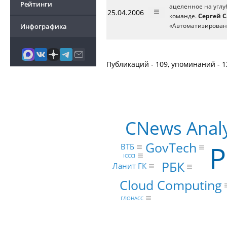
Рейтинги
ацеленное на углу
25.04.2006
команде.
Сергей 
Инфографика
«Автоматизирова
Публикаций - 109, упоминаний - 1
CNews Analy
GovTech
Р
ВТБ
ICCCI
РБК
Ланит ГК
Cloud Computing
ГЛОНАСС