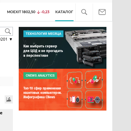
MOEXIT
1802,50
-0,23
КАТАЛОГ
ТЕХНОЛОГИЯ МЕСЯЦА
9201
▼
Как выбрать сервер
для ЦОД и не прогадать
в перспективе
CNEWS ANALYTICS
Топ-10 сфер применения
квантовых компьютеров.
Инфографика CNews
е