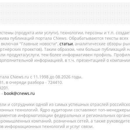
темы (продукта или услуги), технологии, персоны и т.п. создае
рхива публикаций портала CNews. Обрабатываются тексты всех
, включая "Главные новости",
статьи
, аналитические обзоры рын
ртнёрских проектов). Таким образом, чем больше публикаций н
ли продукта/услуги, тем более информативен профиль. Профил
 дополнительной информацией, в т.ч. презентацией о компании
ала CNews.ru c 11.1998 до 08.2026 годы.
1, в очереди разбора - 724410.
9201.
 -
book@cnews.ru
ели и сотрудники одной из самых успешных отраслей российск
онных технологий. Ядро аудитории составляют топ-менеджеры
таментов информатизации федеральных и региональных орган
 промышленных компаний, розничных сетей, а также руководите
в информационных технологий и услуг связи.