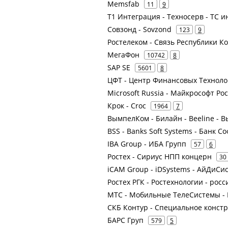
Memsfab
11
9
Т1 Интеграция - Техносерв - ТС и
Совзонд - Sovzond
123
9
Ростелеком - Связь Республики К
МегаФон
10742
8
SAP SE
5601
8
ЦФТ - Центр Финансовых Техноло
Microsoft Russia - Майкрософт Ро
Крок - Croc
1964
7
ВымпелКом - Билайн - Beeline -
BSS - Banks Soft Systems - Банк С
IBA Group - ИБА Групп
57
6
Ростех - Сириус НПП концерн
30
iCAM Group - iDSystems - АйДиСи
Ростех РГК - Ростехнологии - рос
МТС - Мобильные ТелеСистемы - 
СКБ Контур - Специальное конст
БАРС Груп
579
5