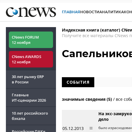
ГЛАВНАЯ
НОВОСТИ
АНАЛИТИКА
КО
Индексная книга (каталог) CNe
Получите все материалы CNews п
CNews FORUM
12 ноября
Сапельников
CNews AWARDS
12 ноября
30 лет рынку ERP
в России
СОБЫТИЯ
Главные
значимые сведения (5)
/
все соб
ИТ-сценарии
2026
10 лет российского
На экс-замруко
бэкапа
дело
05.12.2013
было израсходован
Российские ПАКи