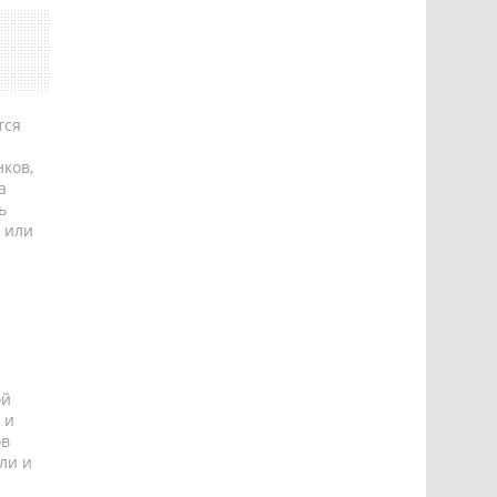
тся
ков,
а
ь
 или
ой
 и
ов
ли и