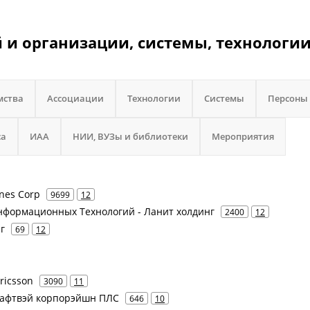
 и организации, системы, технологии
мства
Ассоциации
Технологии
Системы
Персоны
са
ИАА
НИИ, ВУЗы и библиотеки
Мероприятия
ines Corp
9699
12
нформационных Технологий - Ланит холдинг
2400
12
г
69
12
Ericsson
3090
11
Крафтвэй корпорэйшн ПЛС
646
10