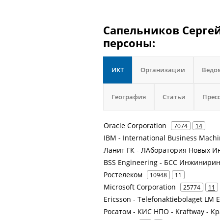
Сапельников Сергей
персоны:
ИКТ
Организации
Ведо
География
Статьи
Прес
Oracle Corporation
7074
14
IBM - International Business Mach
Ланит ГК - ЛАборатория Новых И
BSS Engineering - БСС Инжинирин
Ростелеком
10948
11
Microsoft Corporation
25774
11
Ericsson - Telefonaktiebolaget LM 
Росатом - КИС НПО - Kraftway - 