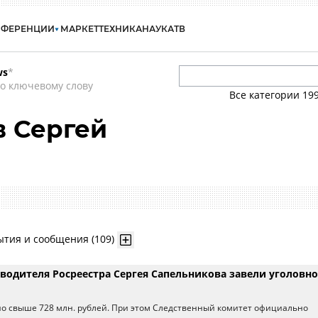
НФЕРЕНЦИИ
МАРКЕТ
ТЕХНИКА
НАУКА
ТВ
ws
*
о ключевому слову
Все категории
19
 Сергей
ытия и сообщения (109)
водителя Росреестра Сергея Сапельникова завели уголовно
о свыше 728 млн. рублей. При этом Следственный комитет официально