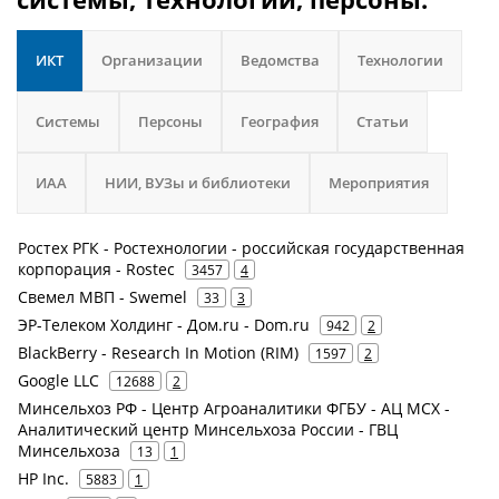
ИКТ
Организации
Ведомства
Технологии
Системы
Персоны
География
Статьи
ИАА
НИИ, ВУЗы и библиотеки
Мероприятия
Ростех РГК - Ростехнологии - российская государственная
корпорация - Rostec
3457
4
Свемел МВП - Swemel
33
3
ЭР-Телеком Холдинг - Дом.ru - Dom.ru
942
2
BlackBerry - Research In Motion (RIM)
1597
2
Google LLC
12688
2
Минсельхоз РФ - Центр Агроаналитики ФГБУ - АЦ МСХ -
Аналитический центр Минсельхоза России - ГВЦ
Минсельхоза
13
1
HP Inc.
5883
1