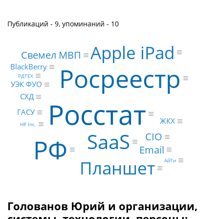
Публикаций - 9, упоминаний - 10
Apple iPad
Свемел МВП
BlackBerry
Росреестр
РДТЕХ
УЭК ФУО
СХД
Росстат
ГАСУ
ЖКХ
HP Inc.
SaaS
CIO
РФ
Email
Планшет
АйТи
Голованов Юрий и организации,
системы, технологии, персоны: