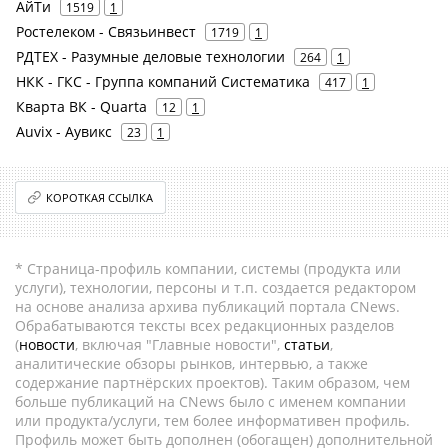
АйТи
1519
1
Ростелеком - Связьинвест
1719
1
РДТЕХ - Разумные деловые технологии
264
1
НКК - ГКС - Группа компаний Систематика
417
1
Кварта ВК - Quarta
12
1
Auvix - Аувикс
23
1
КОРОТКАЯ ССЫЛКА
* Страница-профиль компании, системы (продукта или
услуги), технологии, персоны и т.п. создается редактором
на основе анализа архива публикаций портала CNews.
Обрабатываются тексты всех редакционных разделов
(
новости
, включая "Главные новости",
статьи
,
аналитические обзоры рынков, интервью, а также
содержание партнёрских проектов). Таким образом, чем
больше публикаций на CNews было с именем компании
или продукта/услуги, тем более информативен профиль.
Профиль может быть дополнен (обогащен) дополнительной