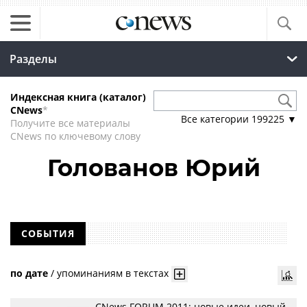
Разделы
Индексная книга (каталог)
CNews
*
Все категории
199225
▼
Получите все материалы
CNews по ключевому слову
Голованов Юрий
СОБЫТИЯ
по дате
/
упоминаниям в текстах
CNews FORUM 2011: новые идеи, новый