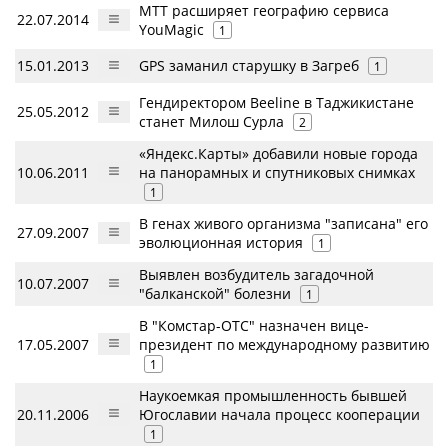
МТТ расширяет географию сервиса
22.07.2014
YouMagic
1
15.01.2013
GPS заманил старушку в Загреб
1
Гендиректором Beeline в Таджикистане
25.05.2012
станет Милош Сурла
2
«Яндекс.Карты» добавили новые города
10.06.2011
на панорамных и спутниковых снимках
1
В генах живого организма "записана" его
27.09.2007
эволюционная история
1
Выявлен возбудитель загадочной
10.07.2007
"балканской" болезни
1
В "Комстар-ОТС" назначен вице-
17.05.2007
президент по международному развитию
1
Наукоемкая промышленность бывшей
20.11.2006
Югославии начала процесс кооперации
1