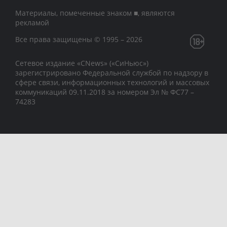
Материалы, помеченные знаком ■, являются
рекламой
Все права защищены © 1995 – 2026
Сетевое издание «CNews» («СиНьюс»)
зарегистрировано Федеральной службой по надзору в
сфере связи, информационных технологий и массовых
коммуникаций 09.11.2018 за номером Эл № ФС77 –
74283