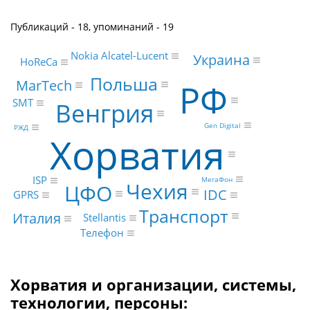
Публикаций - 18, упоминаний - 19
Nokia Alcatel-Lucent
Украина
HoReCa
Польша
MarTech
РФ
SMT
Венгрия
Gen Digital
РЖД
Хорватия
ISP
МегаФон
Чехия
ЦФО
IDC
GPRS
Транспорт
Италия
Stellantis
Телефон
Хорватия и организации, системы,
технологии, персоны: