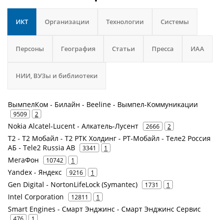
ИКТ
Организации
Технологии
Системы
Персоны
География
Статьи
Пресса
ИАА
НИИ, ВУЗы и библиотеки
ВымпелКом - Билайн - Beeline - Вымпел-Коммуникации
9509
2
Nokia Alcatel-Lucent - Алкатель-Лусент
2666
2
Т2 - Т2 Мобайл - Т2 РТК Холдинг - РТ-Мобайл - Теле2 Россия
АБ - Tele2 Russia AB
3341
1
МегаФон
10742
1
Yandex - Яндекс
9216
1
Gen Digital - NortonLifeLock (Symantec)
1731
1
Intel Corporation
12811
1
Smart Engines - Смарт Энджинс - Смарт Энджинс Сервис
476
1