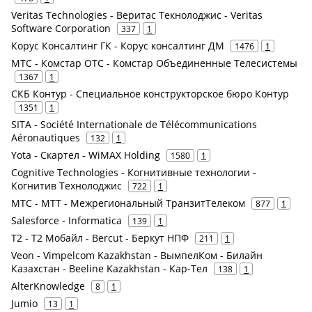
Veritas Technologies - Веритас Текнолоджис - Veritas
Software Corporation
337
1
Корус Консалтинг ГК - Корус консалтинг ДМ
1476
1
МТС - Комстар ОТС - Комстар Объединенные Телесистемы
1367
1
СКБ Контур - Специальное конструкторское бюро Контур
1351
1
SITA - Société Internationale de Télécommunications
Aéronautiques
132
1
Yota - Скартел - WiMAX Holding
1580
1
Cognitive Technologies - Когнитивные технологии -
Когнитив Технолоджис
722
1
МТС - МТТ - Межрегиональный ТранзитТелеком
877
1
Salesforce - Informatica
139
1
Т2 - Т2 Мобайл - Bercut - Беркут НПФ
211
1
Veon - Vimpelcom Kazakhstan - ВымпелКом - Билайн
Казахстан - Beeline Kazakhstan - Кар-Тел
138
1
AlterKnowledge
8
1
Jumio
13
1