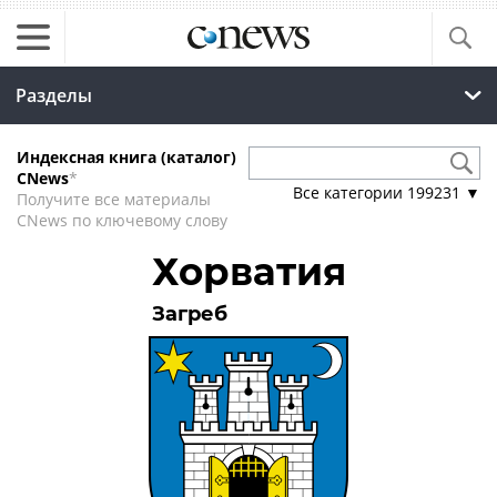
Разделы
Индексная книга (каталог)
CNews
*
Все категории
199231
▼
Получите все материалы
CNews по ключевому слову
Хорватия
Загреб