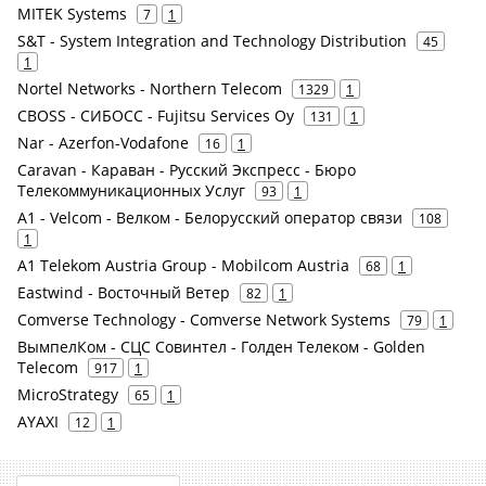
MITEK Systems
7
1
S&T - System Integration and Technology Distribution
45
1
Nortel Networks - Northern Telecom
1329
1
CBOSS - СИБОСС - Fujitsu Services Oy
131
1
Nar - Azerfon-Vodafone
16
1
Caravan - Караван - Русский Экспресс - Бюро
Телекоммуникационных Услуг
93
1
A1 - Velcom - Велком - Белорусский оператор связи
108
1
A1 Telekom Austria Group - Mobilcom Austria
68
1
Eastwind - Восточный Ветер
82
1
Comverse Technology - Comverse Network Systems
79
1
ВымпелКом - СЦС Совинтел - Голден Телеком - Golden
Telecom
917
1
MicroStrategy
65
1
AYAXI
12
1