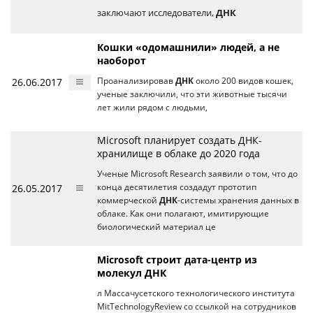
заключают исследователи,
ДНК
Кошки «одомашнили» людей, а не
наоборот
26.06.2017
Проанализировав
ДНК
около 200 видов кошек,
ученые заключили, что эти животные тысячи
лет жили рядом с людьми,
Microsoft планирует создать ДНК-
хранилище в облаке до 2020 года
Ученые Microsoft Research заявили о том, что до
26.05.2017
конца десятилетия создадут прототип
коммерческой
ДНК
-системы хранения данных в
облаке. Как они полагают, имитирующие
биологический материал це
Microsoft строит дата-центр из
молекул ДНК
л Массачусетского технологического института
MitTechnologyReview со ссылкой на сотрудников