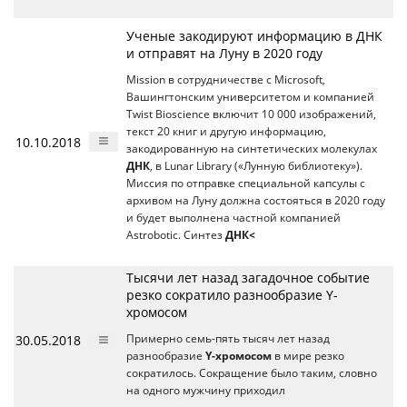
Ученые закодируют информацию в ДНК
и отправят на Луну в 2020 году
Mission в сотрудничестве с Microsoft,
Вашингтонским университетом и компанией
Twist Bioscience включит 10 000 изображений,
текст 20 книг и другую информацию,
10.10.2018
закодированную на синтетических молекулах
ДНК
, в Lunar Library («Лунную библиотеку»).
Миссия по отправке специальной капсулы с
архивом на Луну должна состояться в 2020 году
и будет выполнена частной компанией
Astrobotic. Синтез
ДНК<
Тысячи лет назад загадочное событие
резко сократило разнообразие Y-
хромосом
30.05.2018
Примерно семь-пять тысяч лет назад
разнообразие
Y-хромосом
в мире резко
сократилось. Сокращение было таким, словно
на одного мужчину приходил