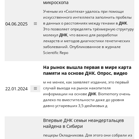
микроскопа
Ученым из «Сколтеха» удалось при помощи
искусственного интеллекта заполнить пробелы
04.06.2025
в данных о расстояниях между генами в
ДНК
.
Это позволяет определять трёхмерную структуру
молекул
ДНК
, что важно для разработки
лекарств и методов диагностики генетических
заболеваний. Опубликованное в журнале
Scientific Repo
На рынок вышла первая в мире карта
памяти на основе ДНК. Опрос, видео
м не менее, как заявляет издание, это первый
22.01.2024
случай выхода на рынок накопителя
информации на основе
ДНК
. Biomemory очень
далеко по вместительности даже до уровня
давно устаревших 3,5-дюймовых д
Впервые ДНК семьи неандертальцев
найдена в Сибири
пещеры Окладникова. Для этого они собрали из