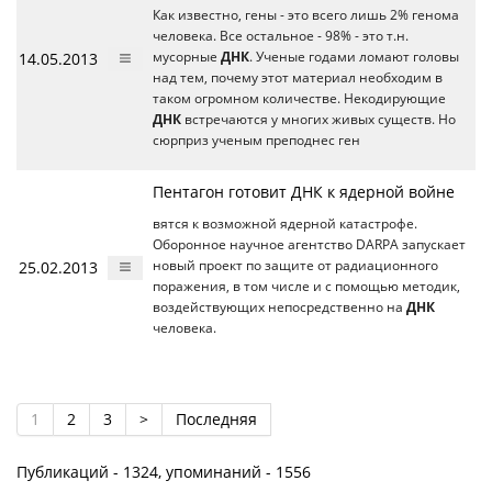
Как известно, гены - это всего лишь 2% генома
человека. Все остальное - 98% - это т.н.
14.05.2013
мусорные
ДНК
. Ученые годами ломают головы
над тем, почему этот материал необходим в
таком огромном количестве. Некодирующие
ДНК
встречаются у многих живых существ. Но
сюрприз ученым преподнес ген
Пентагон готовит ДНК к ядерной войне
вятся к возможной ядерной катастрофе.
Оборонное научное агентство DARPA запускает
25.02.2013
новый проект по защите от радиационного
поражения, в том числе и с помощью методик,
воздействующих непосредственно на
ДНК
человека.
1
2
3
>
Последняя
Публикаций - 1324, упоминаний - 1556