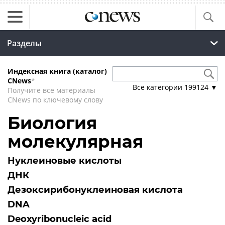
Разделы
Индексная книга (каталог)
CNews
*
Все категории
199124
▼
Получите все материалы
CNews по ключевому слову
Биология
молекулярная
Нуклеиновые кислоты
ДНК
Дезоксирибонуклеиновая кислота
DNA
Deoxyribonucleic acid