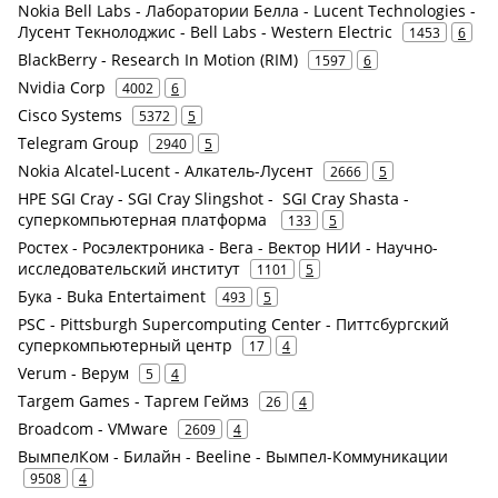
Nokia Bell Labs - Лаборатории Белла - Lucent Technologies -
Лусент Текнолоджис - Bell Labs - Western Electric
1453
6
BlackBerry - Research In Motion (RIM)
1597
6
Nvidia Corp
4002
6
Cisco Systems
5372
5
Telegram Group
2940
5
Nokia Alcatel-Lucent - Алкатель-Лусент
2666
5
HPE SGI Cray - SGI Cray Slingshot - SGI Cray Shasta -
суперкомпьютерная платформа
133
5
Ростех - Росэлектроника - Вега - Вектор НИИ - Научно-
исследовательский институт
1101
5
Бука - Buka Entertaiment
493
5
PSC - Pittsburgh Supercomputing Center - Питтсбургский
суперкомпьютерный центр
17
4
Verum - Верум
5
4
Targem Games - Таргем Геймз
26
4
Broadcom - VMware
2609
4
ВымпелКом - Билайн - Beeline - Вымпел-Коммуникации
9508
4