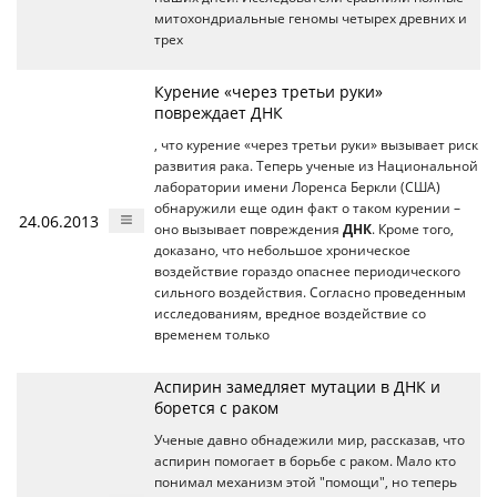
митохондриальные геномы четырех древних и
трех
Курение «через третьи руки»
повреждает ДНК
, что курение «через третьи руки» вызывает риск
развития рака. Теперь ученые из Национальной
лаборатории имени Лоренса Беркли (США)
обнаружили еще один факт о таком курении –
24.06.2013
оно вызывает повреждения
ДНК
. Кроме того,
доказано, что небольшое хроническое
воздействие гораздо опаснее периодического
сильного воздействия. Согласно проведенным
исследованиям, вредное воздействие со
временем только
Аспирин замедляет мутации в ДНК и
борется с раком
Ученые давно обнадежили мир, рассказав, что
аспирин помогает в борьбе с раком. Мало кто
понимал механизм этой "помощи", но теперь