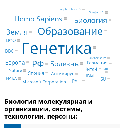
Apple iPhone 6
Google LLC
Homo Sapiens
Биология
Образование
Земля
Генетика
ЦФО
BBC
ScienceDaily
РФ
Европа
Болезнь
Германия
Китай
MIT
Nature
Япония
Антивирус
IBM
NASA
SU
РАН
Microsoft Corporation
Биология молекулярная и
организации, системы,
технологии, персоны: