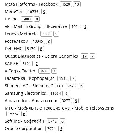
Meta Platforms - Facebook
4620
10
МегаФон
10736
9
HP Inc.
5883
9
VK - Mail.ru Group - ВКонтакте
4964
9
Lenovo Motorola
3566
9
Ростелеком
10945
8
Dell EMC
5179
8
Quest Diagnostics - Celera Genomics
17
7
SAP SE
5601
7
X Corp - Twitter
2938
7
Галактика - Корпорация
1545
7
Siemens AG - Siemens Group
2673
6
Samsung Electronics
11064
6
Amazon Inc - Amazon.com
3277
6
МТС - Мобильные ТелеСистемы - Mobile TeleSystems
15754
6
Softline - Софтлайн
3742
6
Oracle Corporation
7074
6