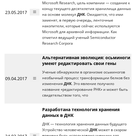
Microsoft Research, цель компании — создание к
концу текущего десятилетия хранилища данных
23.05.2017
на основе молекул
ДНК
. Ожидается, что ими
заменят, в первую очередь, ленточные
накопители, которые сейчас используются
Microsoft для архивной информации. Как
отметил ведущий ученый Semiconductor
Research Corpora
Альтернативная эволюция: осьминоги
умеют редактировать свои гены
Ученые обнаружили в организме осьминогов
09.04.2017
необычный процесс трансформации белков без
изменения
ДНК
. Это явление получило
название «редактирование РНК» и может быть
свидетельством того, что
Разработана технология хранения
данных в ДНК
ДНК — технология хранения данных будущего
Устройство человеческой
ДНК
может в скором
времени быть использовано учеными для