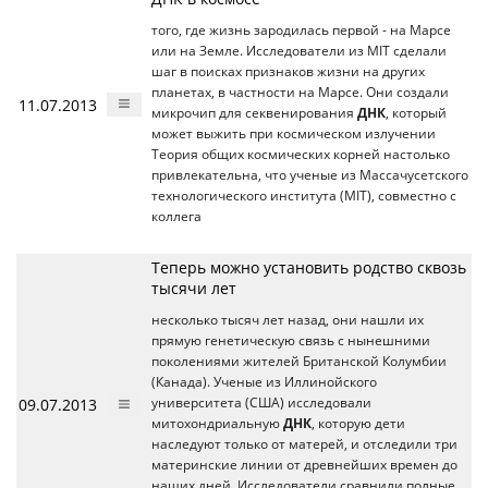
того, где жизнь зародилась первой - на Марсе
или на Земле. Исследователи из MIT сделали
шаг в поисках признаков жизни на других
планетах, в частности на Марсе. Они создали
11.07.2013
микрочип для секвенирования
ДНК
, который
может выжить при космическом излучении
Теория общих космических корней настолько
привлекательна, что ученые из Массачусетского
технологического института (MIT), совместно с
коллега
Теперь можно установить родство сквозь
тысячи лет
несколько тысяч лет назад, они нашли их
прямую генетическую связь с нынешними
поколениями жителей Британской Колумбии
(Канада). Ученые из Иллинойского
09.07.2013
университета (США) исследовали
митохондриальную
ДНК
, которую дети
наследуют только от матерей, и отследили три
материнские линии от древнейших времен до
наших дней. Исследователи сравнили полные