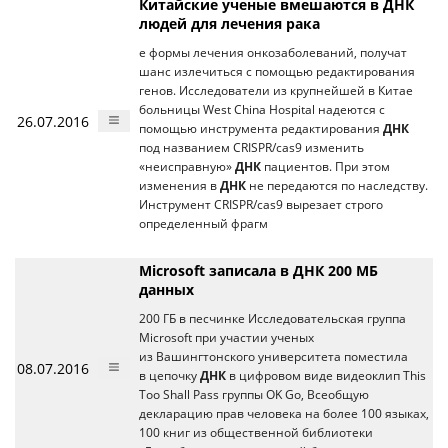
Китайские ученые вмешаются в ДНК
людей для лечения рака
е формы лечения онкозаболеваний, получат
шанс излечиться с помощью редактирования
генов. Исследователи из крупнейшей в Китае
больницы West China Hospital надеются с
26.07.2016
помощью инструмента редактирования
ДНК
под названием CRISPR/cas9 изменить
«неисправную»
ДНК
пациентов. При этом
изменения в
ДНК
не передаются по наследству.
Инструмент CRISPR/cas9 вырезает строго
определенный фрагм
Microsoft записала в ДНК 200 МБ
данных
200 ГБ в песчинке Исследовательская группа
Microsoft при участии ученых
из Вашингтонского университета поместила
08.07.2016
в цепочку
ДНК
в цифровом виде видеоклип This
Too Shall Pass группы OK Go, Всеобщую
декларацию прав человека на более 100 языках,
100 книг из общественной библиотеки