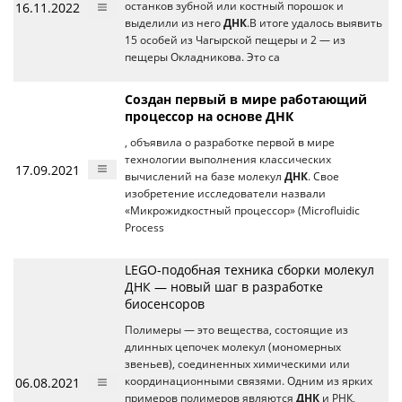
16.11.2022
останков зубной или костный порошок и
выделили из него
ДНК
.В итоге удалось выявить
15 особей из Чагырской пещеры и 2 — из
пещеры Окладникова. Это са
Создан первый в мире работающий
процессор на основе ДНК
, объявила о разработке первой в мире
технологии выполнения классических
17.09.2021
вычислений на базе молекул
ДНК
. Свое
изобретение исследователи назвали
«Микрожидкостный процессор» (Microfluidic
Process
LEGO-подобная техника сборки молекул
ДНК — новый шаг в разработке
биосенсоров
Полимеры — это вещества, состоящие из
длинных цепочек молекул (мономерных
звеньев), соединенных химическими или
06.08.2021
координационными связями. Одним из ярких
примеров полимеров являются
ДНК
и РНК,