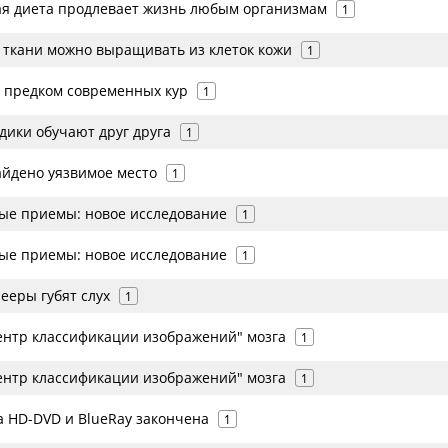
я диета продлевает жизнь любым организмам
1
 ткани можно выращивать из клеток кожи
1
 предком современных кур
1
дики обучают друг друга
1
айдено уязвимое место
1
вые приемы: новое исследование
1
вые приемы: новое исследование
1
ееры губят слух
1
ентр классификации изображений" мозга
1
ентр классификации изображений" мозга
1
а HD-DVD и BlueRay закончена
1