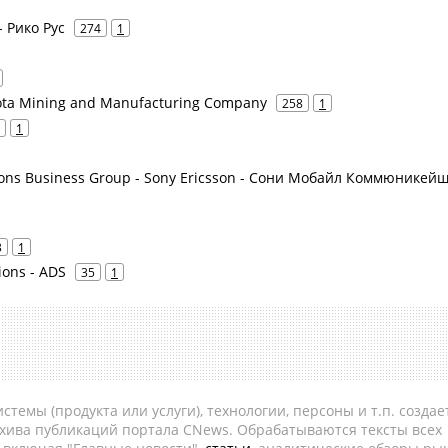
- Рико Рус
274
1
sota Mining and Manufacturing Company
258
1
1
ions Business Group - Sony Ericsson - Сони Мобайл Коммюникейш
3
1
tions - ADS
35
1
темы (продукта или услуги), технологии, персоны и т.п. создае
рхива публикаций портала CNews. Обрабатываются тексты всех