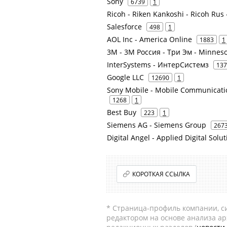
Sony
6739
1
Ricoh - Riken Kankoshi - Ricoh Rus 
Salesforce
498
1
AOL Inc - America Online
1883
1
3M - 3М Россия - Три Эм - Minne
InterSystems - ИнтерСистемз
137
Google LLC
12690
1
Sony Mobile - Mobile Communicat
1268
1
Best Buy
223
1
Siemens AG - Siemens Group
267
Digital Angel - Applied Digital Solu
КОРОТКАЯ ССЫЛКА
* Страница-профиль компании, сис
редактором на основе анализа а