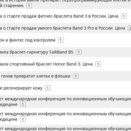
й старению
1
 о старте продаж фитнес-браслета Band 3 в России. Цена
1
 о старте продаж умного браслета Band 3 Pro в России. Цена
сон и финтес под контролем
1
вила браслет-гарнитуру TalkBand B5
1
вила спортивный браслет Honor Band 3. Цена
1
 генов превратит клетки в флешки
1
е регенерирует кожу
1
дет международная конференция по инновационным обучающи
медицине
1
дет международная конференция по инновационным обучающи
медицине
1
дет международная конференция по инновационным обучающи