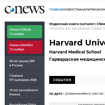
ГЛАВНАЯ
НОВОСТИ
АНАЛИТИКА
КО
Индексная книга (каталог) CNe
Получите все материалы CNews п
CNews FORUM
12 ноября
Harvard Univ
CNews AWARDS
12 ноября
Harvard Medical School
Гарвардская медицинс
30 лет рынку ERP
в России
Главные
ИТ-сценарии
2026
СОБЫТИЯ
10 лет российского
по дате
/
упоминаниям в текстах
бэкапа
Российские ПАКи
Человеку вперв