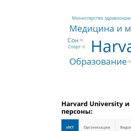
Министерство здравоохран
Медицина и м
Harva
Сон
Спорт
Образование
Harvard University 
персоны:
ИКТ
Организации
Ведо