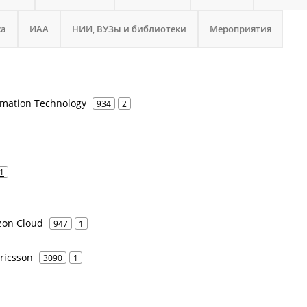
са
ИАА
НИИ, ВУЗы и библиотеки
Мероприятия
rmation Technology
934
2
1
zon Cloud
947
1
Ericsson
3090
1