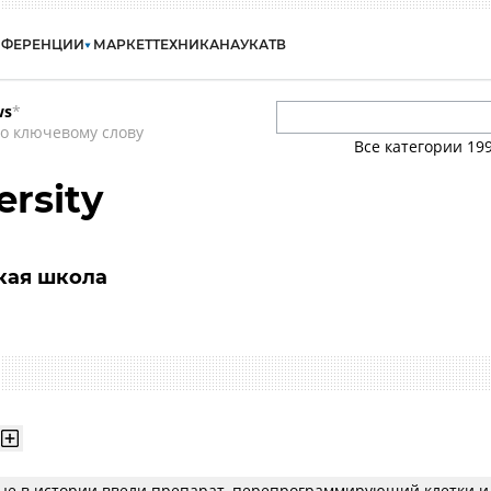
НФЕРЕНЦИИ
МАРКЕТ
ТЕХНИКА
НАУКА
ТВ
ws
*
о ключевому слову
Все категории
19
ersity
кая школа
ые в истории ввели препарат, перепрограммирующий клетки и