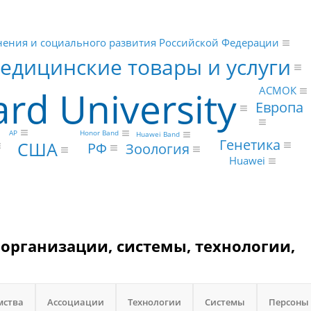
ения и социального развития Российской Федерации
едицинские товары и услуги
rd University
АСМОК
Европа
AP
Honor Band
Huawei Band
Генетика
США
РФ
Зоология
Huawei
и организации, системы, технологии,
мства
Ассоциации
Технологии
Системы
Персоны