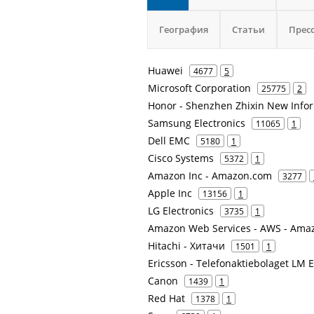
География
Статьи
Прес
Huawei
4677
5
Microsoft Corporation
25775
2
Honor - Shenzhen Zhixin New Info
Samsung Electronics
11065
1
Dell EMC
5180
1
Cisco Systems
5372
1
Amazon Inc - Amazon.com
3277
Apple Inc
13156
1
LG Electronics
3735
1
Amazon Web Services - AWS - Ama
Hitachi - Хитачи
1501
1
Ericsson - Telefonaktiebolaget LM 
Canon
1439
1
Red Hat
1378
1