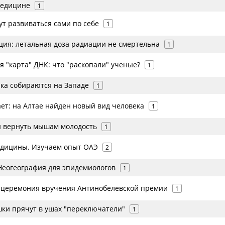
медицине
1
ут развиваться сами по себе
1
ция: летальная доза радиации не смертельна
1
 "карта" ДНК: что "раскопали" ученые?
1
ка собираются на Западе
1
ет: на Алтае найден новый вид человека
1
и вернуть мышам молодость
1
едицины. Изучаем опыт ОАЭ
2
 Неогеография для эпидемиологов
1
я церемония вручения Антинобелевской премии
1
шки прячут в ушах "переключатели"
1