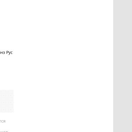
нз Рус
тся