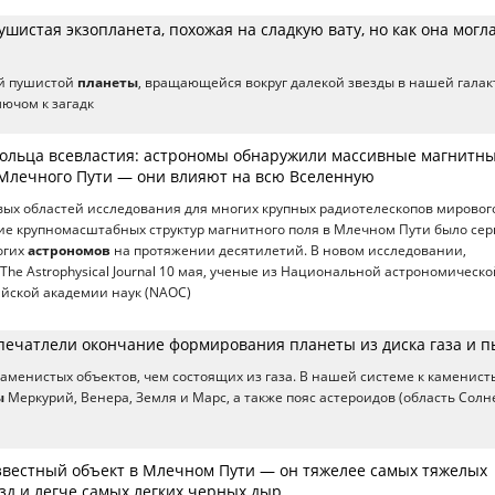
шистая экзопланета, похожая на сладкую вату, но как она могл
й пушистой
планеты
, вращающейся вокруг далекой звезды в нашей галак
лючом к загадк
кольца всевластия: астрономы обнаружили массивные магнитн
 Млечного Пути — они влияют на всю Вселенную
вых областей исследования для многих крупных радиотелескопов мировог
ие крупномасштабных структур магнитного поля в Млечном Пути было се
огих
астрономов
на протяжении десятилетий. В новом исследовании,
The Astrophysical Journal 10 мая, ученые из Национальной астрономическо
йской академии наук (NAOC)
печатлели окончание формирования планеты из диска газа и 
аменистых объектов, чем состоящих из газа. В нашей системе к каменис
ы
Меркурий, Венера, Земля и Марс, а также пояс астероидов (область Сол
вестный объект в Млечном Пути — он тяжелее самых тяжелых
зд и легче самых легких черных дыр