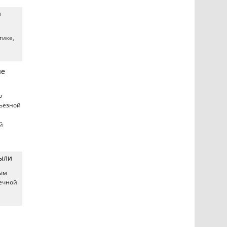
а
тике,
ые
о
рьезной
й
пыли
тым
нечной