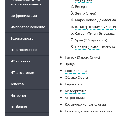
нового поколения
Венера
Земля
(
Луна
)
Цифровизация
Марс
(
Фобос
,
Деймос
)
ма
Юпитер
(
Ганимед
,
Калли
Импортозамещение
Сатурн
(
Титан
,
Энцелада
,
Безопасность
Уран
(27 спутников)
Нептун
(
Тритон
, всего 1
ИТ в госсекторе
Плутон
(
Харон
,
Стикс
)
ИТ в банках
Эрида
Пояс Койпера
ИТ в торговле
Облако Оорта
Телеком
Перигелий
Метеоритика
Интернет
Астрономия
Космические технологии
ИТ-бизнес
Пилотируемая космонавтика