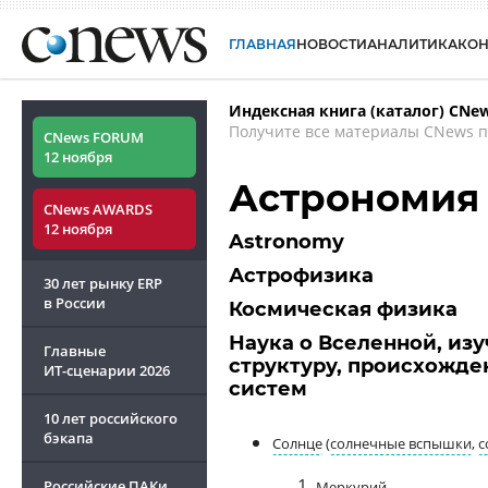
ГЛАВНАЯ
НОВОСТИ
АНАЛИТИКА
КО
Индексная книга (каталог) CNe
Получите все материалы CNews п
CNews FORUM
12 ноября
Астрономия
CNews AWARDS
12 ноября
Astronomy
Астрофизика
30 лет рынку ERP
в России
Космическая физика
Наука о Вселенной, из
Главные
структуру, происхожде
ИТ-сценарии
2026
систем
10 лет российского
бэкапа
Солнце
(
солнечные вспышки
,
с
Российские ПАКи
Меркурий