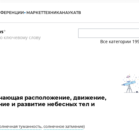
НФЕРЕНЦИИ
МАРКЕТ
ТЕХНИКА
НАУКА
ТВ
ws
*
о ключевому слову
Все категории
19
учающая расположение, движение,
ние и развитие небесных тел и
олнечная туманность
,
солнечное затмение
)