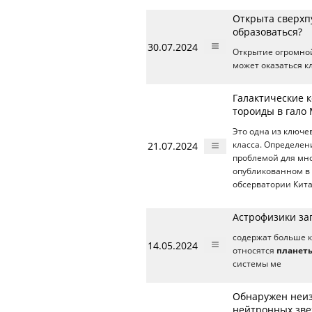
Открыта сверхпу
образоваться?
30.07.2024
Открытие огромно
может оказаться к
Галактические 
тороиды в гало
Это одна из ключе
21.07.2024
класса. Определен
проблемой для мн
опубликованном в 
обсерватории Кита
Астрофизики за
содержат больше к
14.05.2024
относятся
планет
системы ме
Обнаружен неиз
нейтронных зве