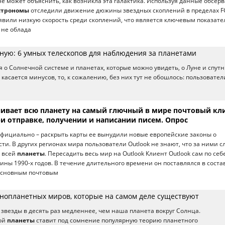
е может объяснить, как возникла эта галактика. Используя данные обсер
строномы
отследили движение дюжины звездных скоплений в пределах FC
вили низкую скорость среди скоплений, что является ключевым показат
а не облада
ную: 6 умных телескопов для наблюдения за планетами
я о Солнечной системе и планетах, которые можно увидеть, о Луне и спут
о касается минусов, то, к сожалению, без них тут не обошлось: пользовател
анивает всю планету на самый глючный в мире почтовый кл
и отправке, получении и написании писем. Опрос
официально – раскрыть карты ее вынудили новые европейские законы о
и. В других регионах мира пользователи Outlook не знают, что за ними с
о всей
планеты
. Пересадить весь мир на Outlook Клиент Outlook сам по себ
дины 1990-х годов. В течение длительного времени он поставлялся в соста
 основным почтовым
нопланетных миров, которые на самом деле существуют
 звезды в десять раз медленнее, чем наша планета вокруг Солнца.
ой
планеты
ставит под сомнение популярную теорию планетного