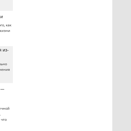
ли
го, как
 жизни
 из-
льно
енения
 —
нечной
,
 что