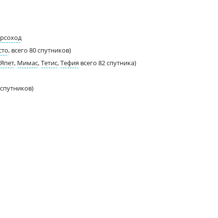
рсоход
сто
, всего 80 спутников)
Япет
,
Мимас
,
Тетис
,
Тефия
всего 82 спутника)
4 спутников)