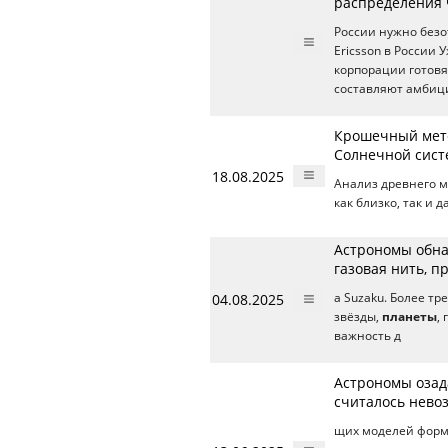
распределения 
России нужно безо
Ericsson в России
корпорации готовя
составляют амбици
Крошечный мете
Солнечной сис
18.08.2025
Анализ древнего м
как близко, так и 
Астрономы обн
газовая нить, п
04.08.2025
а Suzaku. Более т
звёзды,
планеты
,
важность д
Астрономы озад
считалось нев
щих моделей форм