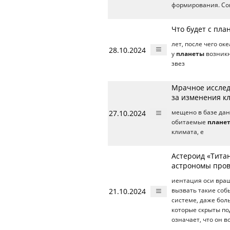
формирования. Сог
Что будет с пла
лет, после чего ок
28.10.2024
у
планеты
возникн
звез
Мрачное исслед
за изменения к
27.10.2024
мещено в базе дан
обитаемые
плане
климата, е
Астероид «Тита
астрономы пров
иентация оси вращ
21.10.2024
вызвать такие соб
системе, даже бо
которые скрыты по
означает, что он 