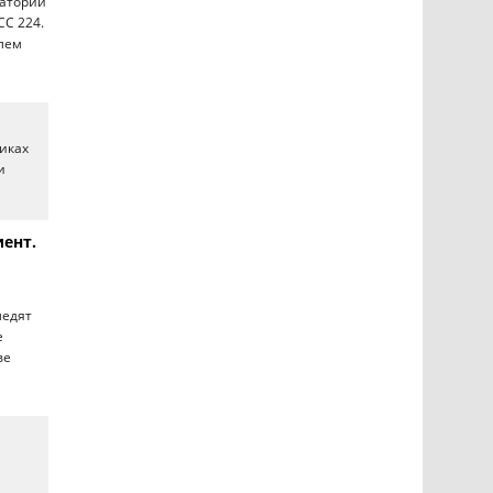
ватории
C 224.
елем
никах
и
иент.
ледят
е
ве