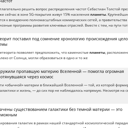
частот
тлагательно решить вопрос распределения частот Себастиан Толстой пре
 Уже сейчас в зоне 5G-покрытия живут 15% населения
планеты
. Крупнейши
тся к внедрению полномасштабных коммерческих сетей, а правительства
озные программы развития ключевых отраслей. Вместе с тем, на пути тот
орит поставил под сомнение хронологию происхождения цело
темы
етеорита позволяет предположить, что каменистые
планеты
, расположе
далеко от Солнца, могли образоваться в одно и то же
аружили пропавшую материю Вселенной — помогла огромная
ротянувшаяся через космос
рети «обычной» материи в ближайшей Вселенной — той, из которой форми
 галактики и жизнь, — до сих пор не наблюдалось напрямую. Несмотря на 
ачены существованием галактики без темной материи — это
озможным
ирования галактик в рамках нашей стандартной космологической паради