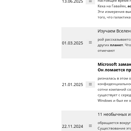
13.06.2025
настоящее время н
Кека на Гавайях,
а
Эти измерения выя
того, что галактик
Изучаем Вселен
рой рассказываетс
01.03.2025
других
планет
. Чт
отмечают
Microsoft зам
Он ломается пр
ризналась в этом 
21.01.2025
конфиденциальност
сотни компаний с
существует с сере
Windows и был ее
11 необычных и
обращается вокруг
22.11.2024
Существование эт