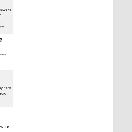
зидент
е
ал
й
нные
руются
свою
гмы в