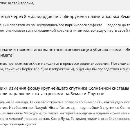
ласно этой теории,
нетой через 8 миллиардов лет: обнаружена планета-калька Зем
еаны испарятся из-за неуправляемого парникового эффекта — задолго до то
ет риск оказаться поглощенной красным гигантом. Большую часть своей
ование: похоже, инопланетные цивилизации убивают сами себя
лимата
ных препринтов arXiv и находится в процессе рецензирования. Потенциа
ты
, такие как Kepler 186-f (на изображении), ощутили бы последствия изм
ник» изменил форму крупнейшего спутника Солнечной системы
ели параллели с катастрофами на Земле и Плутоне
ения Ганимеда. Также это открытие позволило вычислить, какой удар мог
ытия. Изображение: Naoyuki Hirata Ганимед — крупнейший спутник в Сол
льше
планеты
Меркурий. Он также интересен жидкими водными океанами
д его ледяной поверхностью. Как и Луна, Ганимед приливно заблокирован,
всегда обращен одной