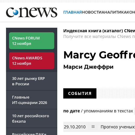
ГЛАВНАЯ
НОВОСТИ
АНАЛИТИКА
КО
Индексная книга (каталог) CNe
Получите все материалы CNews п
CNews FORUM
12 ноября
Marcy Geoffr
CNews AWARDS
12 ноября
Марси Джеффри
30 лет рынку ERP
в России
СОБЫТИЯ
Главные
ИТ-сценарии
2026
по дате
/
упоминаниям в текстах
10 лет российского
бэкапа
29.10.2010
Прогноз ученых
Российские ПАКи