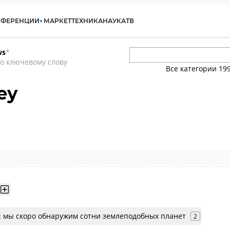
НФЕРЕНЦИИ
МАРКЕТ
ТЕХНИКА
НАУКА
ТВ
ws
*
о ключевому слову
Все категории
19
ey
: мы скоро обнаружим сотни землеподобных планет
2