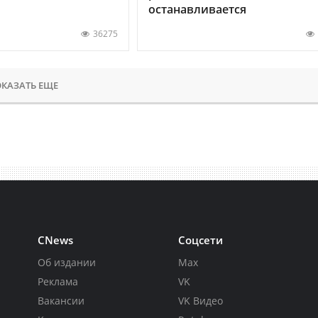
останавливается
36275
КАЗАТЬ ЕЩЕ
CNews
Соцсети
Об издании
Max
Реклама
VK
Вакансии
VK Видео