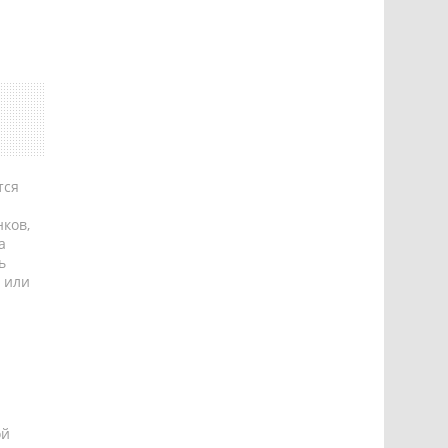
тся
ков,
а
ь
 или
ой