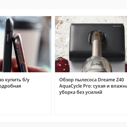
но купить б/у
Обзор пылесоса Dreame Z40
подробная
AquaCycle Pro: сухая и влажн
уборка без усилий