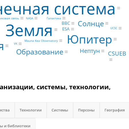
нечная система
иковая связь
NASA
Галактика
Солнце
Земля
BBC
ESA
UCSC
Юпитер
я
Mauna Kea Observatory
VK
Образование
Нептун
CSUEB
ганизации, системы, технологии,
мства
Технологии
Системы
Персоны
География
ы и библиотеки