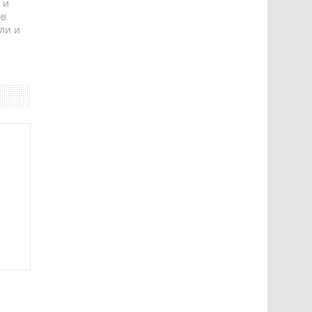
 и
ов
ли и