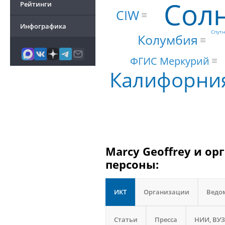
Сол
Рейтинги
CIW
Инфографика
Спутн
Колумбия
ФГИС Меркурий
Калифорни
Marcy Geoffrey и ор
персоны:
ИКТ
Организации
Ведо
Статьи
Пресса
НИИ, ВУЗ