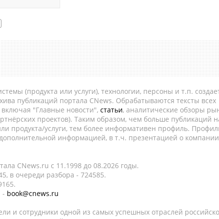
темы (продукта или услуги), технологии, персоны и т.п. создае
рхива публикаций портала CNews. Обрабатываются тексты всех
, включая "Главные новости",
статьи
, аналитические обзоры рын
ртнёрских проектов). Таким образом, чем больше публикаций н
ли продукта/услуги, тем более информативен профиль. Профил
 дополнительной информацией, в т.ч. презентацией о компании
ала CNews.ru c 11.1998 до 08.2026 годы.
5, в очереди разбора - 724585.
9165.
 -
book@cnews.ru
ели и сотрудники одной из самых успешных отраслей российск