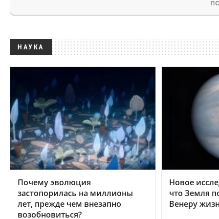
ПО
НАУКА
Почему эволюция
Новое иссле
застопорилась на миллионы
что Земля п
лет, прежде чем внезапно
Венеру жиз
возобновиться?