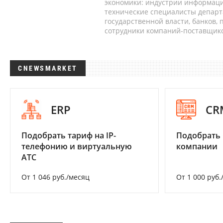
экономики: индустрии информаци
технические специалисты депар
государственной власти, банков,
сотрудники компаний-поставщико
CNEWSMARKET
ERP
CR
Подобрать тариф на IP-
Подобрать 
телефонию и виртуальную
компании
АТС
От 1 046 руб./месяц
От 1 000 руб.