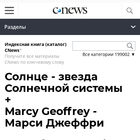
Разделы
Индексная книга (каталог)
CNews
*
Все категории
199002
▼
Получите все материалы
CNews по ключевому слову
Солнце - звезда
Солнечной системы
+
Marcy Geoffrey -
Марси Джеффри