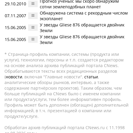
Прогноз ученых: мы скоро обнаружим
29.10.2010
сотни землеподобных планет
Обнаружена система с рекордным числом
07.11.2007
экзопланет
У звезды Gliese 876 обращается двойник
15.06.2005
Земли
У звезды Gliese 876 обращается двойник
15.06.2005
Земли
* Страница-профиль компании, системы (продукта или
услуги), технологии, персоны и т.п. создается редактором
на основе анализа архива публикаций портала CNews.
Обрабатываются тексты всех редакционных разделов
(
новости
, включая "Главные новости",
статьи
,
аналитические обзоры рынков, интервью, а также
содержание партнёрских проектов). Таким образом, чем
больше публикаций на CNews было с именем компании
или продукта/услуги, тем более информативен профиль.
Профиль может быть дополнен (обогащен) дополнительной
информацией, в т.ч. презентацией о компании или
продукте/услуге.
Обработан архив публикаций портала CNews.ru c 11.1998