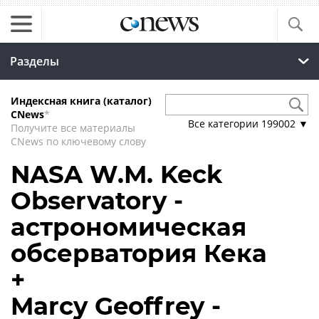
Разделы
Индексная книга (каталог)
CNews
*
Все категории
199002
▼
Получите все материалы
CNews по ключевому слову
NASA W.M. Keck
Observatory -
астрономическая
обсерватория Кека
+
Marcy Geoffrey -