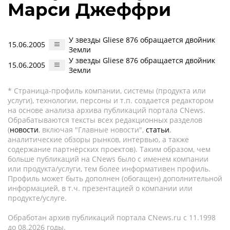
Марси Джеффри
У звезды Gliese 876 обращается двойник
15.06.2005
Земли
У звезды Gliese 876 обращается двойник
15.06.2005
Земли
* Страница-профиль компании, системы (продукта или
услуги), технологии, персоны и т.п. создается редактором
на основе анализа архива публикаций портала CNews.
Обрабатываются тексты всех редакционных разделов
(
новости
, включая "Главные новости",
статьи
,
аналитические обзоры рынков, интервью, а также
содержание партнёрских проектов). Таким образом, чем
больше публикаций на CNews было с именем компании
или продукта/услуги, тем более информативен профиль.
Профиль может быть дополнен (обогащен) дополнительной
информацией, в т.ч. презентацией о компании или
продукте/услуге.
Обработан архив публикаций портала CNews.ru c 11.1998
до 08.2026 годы.