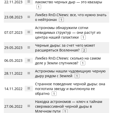
22.11.2023
лакомство черных дыр — это квазары
1
Ликбез RnD.CNews: все, что нужно знать
23.08.2023
о нейтронах
1
Астрономы обнаружили сотни
07.07.2023
невидимых структур — они растут из
центра нашей галактики
1
Черные дыры: за счет чего может
29.05.2023
расширяться Вселенная?
2
Ликбез RnD.CNews: сколько на самом
06.05.2023
деле у Земли спутников?
1
Астрономы нашли чудовищную черную
28.11.2022
дыру рядом с Землей
1
Странное поведение черной дыры: она
14.11.2022
поглотила звезду и выплюнула ее
обратно
1
Находка астрономов — ключ к тайнам
27.06.2022
сверхмассивной черной дыры в
Млечном пути
1