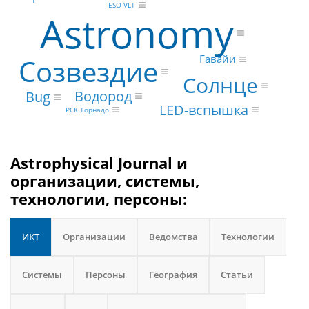
ESO VLT
Astronomy
Гавайи
Созвездие
Солнце
Водород
Bug
LED-вспышка
РСК Торнадо
Astrophysical Journal и
организации, системы,
технологии, персоны:
ИКТ
Организации
Ведомства
Технологии
Системы
Персоны
География
Статьи