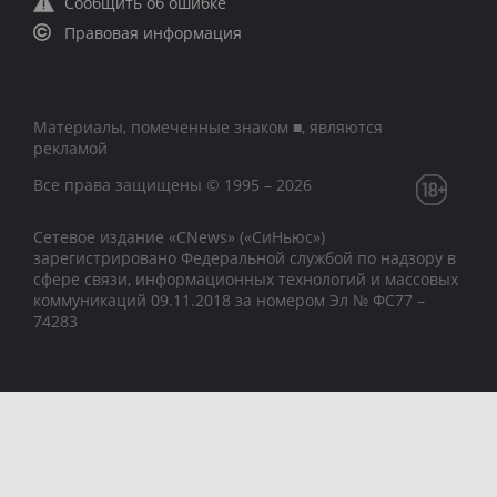
Сообщить об ошибке
Правовая информация
Материалы, помеченные знаком ■, являются
рекламой
Все права защищены © 1995 – 2026
Сетевое издание «CNews» («СиНьюс»)
зарегистрировано Федеральной службой по надзору в
сфере связи, информационных технологий и массовых
коммуникаций 09.11.2018 за номером Эл № ФС77 –
74283