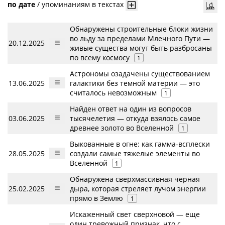
по дате
/
упоминаниям в текстах
Обнаружены строительные блоки жизни
во льду за пределами Млечного Пути —
20.12.2025
живые существа могут быть разбросаны
по всему космосу
1
Астрономы озадачены существованием
13.06.2025
галактики без темной материи — это
считалось невозможным
1
Найден ответ на один из вопросов
03.06.2025
тысячелетия — откуда взялось самое
древнее золото во Вселенной
1
Выкованные в огне: как гамма-всплески
28.05.2025
создали самые тяжелые элементы во
Вселенной
1
Обнаружена сверхмассивная черная
25.02.2025
дыра, которая стреляет лучом энергии
прямо в Землю
1
Искаженный свет сверхновой — еще
один тревожный признак, что с