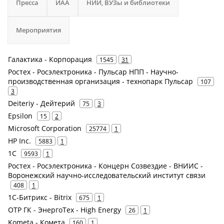
Пресса
ИАА
НИИ, ВУЗы и библиотеки
Мероприятия
Галактика - Корпорация
1545
31
Ростех - Росэлектроника - Пульсар НПП - Научно-
производственная организация - технопарк Пульсар
107
3
Deiteriy - Дейтерий
75
3
Epsilon
15
2
Microsoft Corporation
25774
1
HP Inc.
5883
1
1С
9593
1
Ростех - Росэлектроника - Концерн Созвездие - ВНИИС -
Воронежский научно-исследовательский институт связи
408
1
1С-Битрикс - Bitrix
675
1
ОТР ГК - ЭнергоТех - High Energy
26
1
Kometa - Комета
160
1