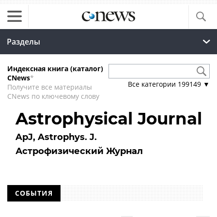
Разделы
Индексная книга (каталог)
CNews
*
Все категории
199149
▼
Получите все материалы
CNews по ключевому слову
Astrophysical Journal
ApJ, Astrophys. J.
Астрофизический Журнал
СОБЫТИЯ