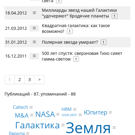
света
1
Миллиарды звезд нашей Галактики
18.04.2012
"удочеряют" бродячие планеты
1
Квадратная галактика: как такое
21.03.2012
возможно?
1
31.01.2012
Полярная звезда умирает?
1
500 лет спустя: сверхновая Тихо сияет
16.12.2011
гамма-светом
1
1
2
3
>
Публикаций - 87, упоминаний - 88
Caltech
HRM
Юпитер
NASA
M&A
NASA JWST
Земля
Галактика
Европа