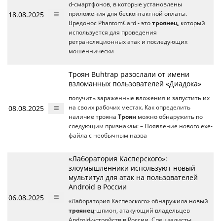
d-смартфонов, в которые установлены
18.08.2025
приложения для бесконтактной оплаты.
Вредонос PhantomCard - это
троянец
, который
используется для проведения
ретрансляционных атак и последующих
мошеннически
Троян Buhtrap разослали от имени
взломанных пользователей «Диадока»
получить зараженные вложения и запустить их
08.08.2025
на своих рабочих местах. Как определить
наличие трояна
Троян
можно обнаружить по
следующим признакам: – Появление нового exe-
файла с необычным назва
«Лаборатория Касперского»:
злоумышленники используют новый
мультитул для атак на пользователей
Android в России
06.08.2025
«Лаборатория Касперского» обнаружила новый
троянец
-шпион, атакующий владельцев
Android-устройств в России. Специалисты