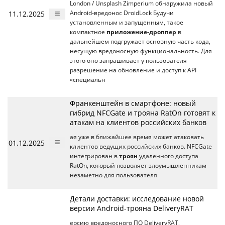
London / Unsplash Zimperium обнаружила новый
11.12.2025
Android-вредонос DroidLock Будучи
установленным и запущенным, такое
компактное
приложение-дроппер
в
дальнейшем подгружает основную часть кода,
несущую вредоносную функциональность. Для
этого оно запрашивает у пользователя
разрешение на обновление и доступ к API
«специальн
Франкенштейн в смартфоне: новый
гибрид NFCGate и трояна RatOn готовят к
атакам на клиентов российских банков
ая уже в ближайшее время может атаковать
01.12.2025
клиентов ведущих российских банков. NFCGate
интегрирован в
троян
удаленного доступа
RatOn, который позволяет злоумышленникам
незаметно для пользователя
Детали доставки: исследование новой
версии Android-трояна DeliveryRAT
ерсию вредоносного ПО DeliveryRAT,