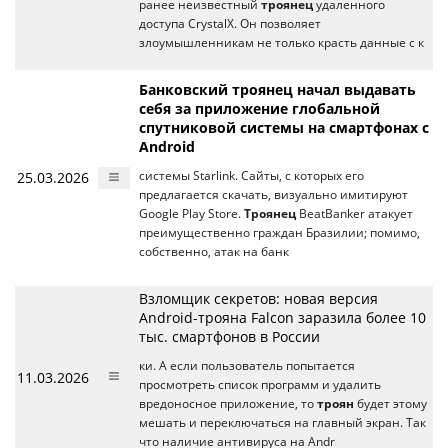
ранее неизвестный
троянец
удаленного
доступа CrystalX. Он позволяет
злоумышленникам не только красть данные с к
Банковский троянец начал выдавать
себя за приложение глобальной
спутниковой системы на смартфонах с
Android
25.03.2026
системы Starlink. Сайты, с которых его
предлагается скачать, визуально имитируют
Google Play Store.
Троянец
BeatBanker атакует
преимущественно граждан Бразилии; помимо,
собственно, атак на банк
Взломщик секретов: новая версия
Android-трояна Falcon заразила более 10
тыс. смартфонов в России
ки. А если пользователь попытается
11.03.2026
просмотреть список программ и удалить
вредоносное приложение, то
троян
будет этому
мешать и переключаться на главный экран. Так
что наличие антивируса на Andr