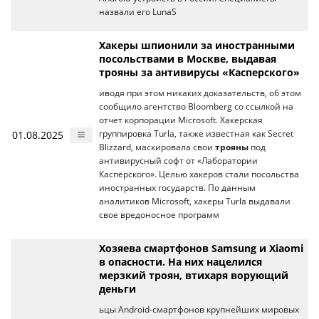
назвали его LunaS
Хакеры шпионили за иностранными
посольствами в Москве, выдавая
трояны за антивирусы «Касперского»
иводя при этом никаких доказательств, об этом
сообщило агентство Bloomberg со ссылкой на
отчет корпорации Microsoft. Хакерская
01.08.2025
группировка Turla, также известная как Secret
Blizzard, маскировала свои
трояны
под
антивирусный софт от «Лаборатории
Касперского». Целью хакеров стали посольства
иностранных государств. По данным
аналитиков Microsoft, хакеры Turla выдавали
свое вредоносное программ
Хозяева смартфонов Samsung и Xiaomi
в опасности. На них нацелился
мерзкий троян, втихаря ворующий
деньги
ьцы Android-смартфонов крупнейших мировых