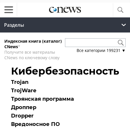
Разделы
Индексная книга (каталог)
CNews
*
Все категории
199231
▼
Получите все материалы
CNews по ключевому слову
Кибербезопасность
Trojan
TrojWare
Троянская программа
Дроппер
Dropper
Вредоносное ПО