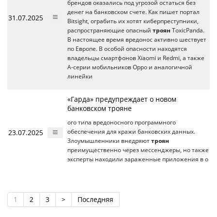
брендов оказались под угрозой остаться без
денег на банковском счете. Как пишет портал
31.07.2025
Bitsight, ограбить их хотят киберпреступники,
распространяющие опасный
троян
ToxicPanda.
В настоящее время вредонос активно шествует
по Европе. В особой опасности находятся
владельцы смартфонов Xiaomi и Redmi, а также
А-серии мобильников Oppo и аналогичной
линейки
«Гарда» предупреждает о новом
банковском трояне
ого типа вредоносного программного
23.07.2025
обеспечения для кражи банковских данных.
Злоумышленники внедряют
троян
преимущественно через мессенджеры, но также
эксперты находили зараженные приложения в о
1
2
3
>
Последняя