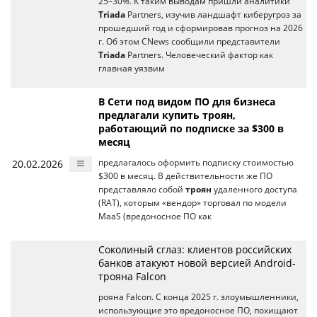
25–30%. К таким выводам пришли аналитики
Triada
Partners, изучив ландшафт киберугроз за
прошедший год и сформировав прогноз на 2026
г. Об этом CNews сообщили представители
Triada
Partners. Человеческий фактор как
главная уязвим
В Сети под видом ПО для бизнеса
предлагали купить троян,
работающий по подписке за $300 в
месяц
20.02.2026
предлагалось оформить подписку стоимостью
$300 в месяц. В действительности же ПО
представляло собой
троян
удаленного доступа
(RAT), которым «вендор» торговал по модели
MaaS (вредоносное ПО как
Соколиный сглаз: клиентов российских
банков атакуют новой версией Android-
трояна Falcon
рояна Falcon. С конца 2025 г. злоумышленники,
использующие это вредоносное ПО, похищают