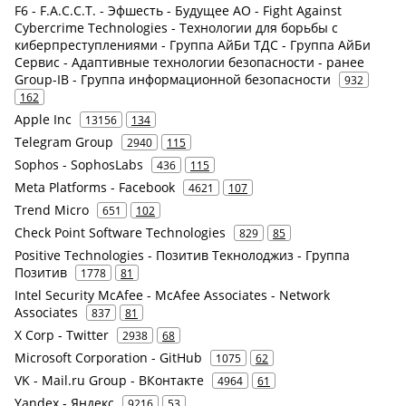
F6 - F.A.С.С.T. - Эфшесть - Будущее АО - Fight Against
Cybercrime Technologies - Технологии для борьбы с
киберпреступлениями - Группа АйБи ТДС - Группа АйБи
Сервис - Адаптивные технологии безопасности - ранее
Group-IB - Группа информационной безопасности
932
162
Apple Inc
13156
134
Telegram Group
2940
115
Sophos - SophosLabs
436
115
Meta Platforms - Facebook
4621
107
Trend Micro
651
102
Check Point Software Technologies
829
85
Positive Technologies - Позитив Текнолоджиз - Группа
Позитив
1778
81
Intel Security McAfee - McAfee Associates - Network
Associates
837
81
X Corp - Twitter
2938
68
Microsoft Corporation - GitHub
1075
62
VK - Mail.ru Group - ВКонтакте
4964
61
Yandex - Яндекс
9216
53