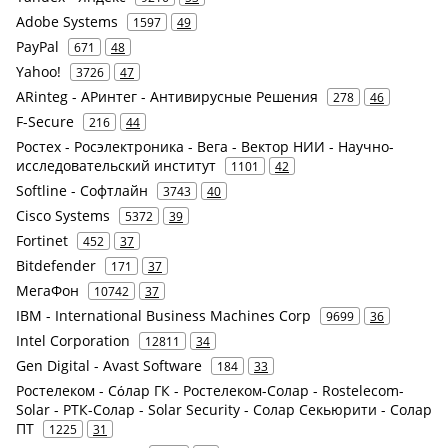
Adobe Systems
1597
49
PayPal
671
48
Yahoo!
3726
47
ARinteg - АРинтег - Антивирусные Решения
278
46
F-Secure
216
44
Ростех - Росэлектроника - Вега - Вектор НИИ - Научно-
исследовательский институт
1101
42
Softline - Софтлайн
3743
40
Cisco Systems
5372
39
Fortinet
452
37
Bitdefender
171
37
МегаФон
10742
37
IBM - International Business Machines Corp
9699
36
Intel Corporation
12811
34
Gen Digital - Avast Software
184
33
Ростелеком - Сόлар ГК - Ростелеком-Солар - Rostelecom-
Solar - РТК-Солар - Solar Security - Солар Секьюрити - Солар
ПТ
1225
31