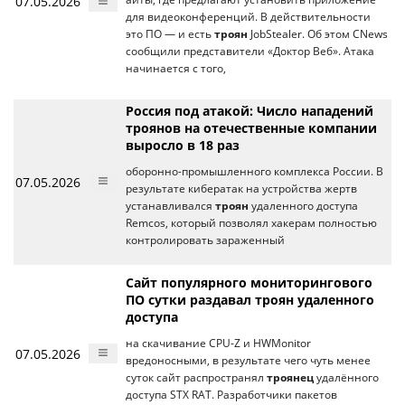
07.05.2026
для видеоконференций. В действительности
это ПО — и есть
троян
JobStealer. Об этом CNews
сообщили представители «Доктор Веб». Атака
начинается с того,
Россия под атакой: Число нападений
троянов на отечественные компании
выросло в 18 раз
оборонно-промышленного комплекса России. В
07.05.2026
результате кибератак на устройства жертв
устанавливался
троян
удаленного доступа
Remcos, который позволял хакерам полностью
контролировать зараженный
Сайт популярного мониторингового
ПО сутки раздавал троян удаленного
доступа
на скачивание CPU-Z и HWMonitor
07.05.2026
вредоносными, в результате чего чуть менее
суток сайт распространял
троянец
удалённого
доступа STX RAT. Разработчики пакетов