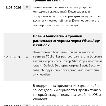
трояны на Python
13.05.2026
мышленники взломали сайт популярного
менеджера скачиваний JDownloader для
внедрения в системы жертв
трояна
удаленного
доступа Ни основной пакет JDownloader, ни его
расширения взлом не затронул
Новый банковский троянец
расползается червем через WhatsApp*
и Outlook
Пока только в Бразилии Новый банковский
12.05.2026
троянец
TCLBanker распространяется в формате
«червя» через мессенджер WhatsApp и почтовый
клиент Outlook. Эксперты фирмы Elastic Security
Labs, обнаружившие вредонос, указывают, что
он способен
В поддельных приложениях для онлайн-
собеседований скрывается троян-стилер,
который атакует пользователей macOS и
Windows
айты, где предлагают установить приложение