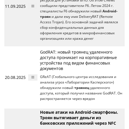
ресурсы для установки ВПО. Об этом CNews
11.09.2025
сообщили представители F6. Летом 2024 г.
специалисты F6 обнаружили новый
Android-
троян
и дали ему имя DeliveryRAT (Remote
Access Trojan). Его основной задачей являлся
сбор конфиденциальных данных для
оформления кредитов в микрофинансовых
организациях или кража денег
GodRAT: новый троянец удаленного
доступа проникает на корпоративные
устройства под видом финансовых
документов
20.08.2025
GReAT (Глобального центра исследования и
анализа угроз «Лаборатории Касперского»)
обнаружили новый
троянец
удаленного
доступа, который получил название GodRAT. Он
распространяется через вредон
Новые атаки на Android-смартфоны.
Троян вытягивает деньги из
банковских приложений через NFC