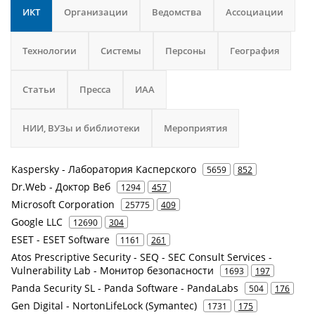
ИКТ
Организации
Ведомства
Ассоциации
Технологии
Системы
Персоны
География
Статьи
Пресса
ИАА
НИИ, ВУЗы и библиотеки
Мероприятия
Kaspersky - Лаборатория Касперского
5659
852
Dr.Web - Доктор Веб
1294
457
Microsoft Corporation
25775
409
Google LLC
12690
304
ESET - ESET Software
1161
261
Atos Prescriptive Security - SEQ - SEC Consult Services -
Vulnerability Lab - Монитор безопасности
1693
197
Panda Security SL - Panda Software - PandaLabs
504
176
Gen Digital - NortonLifeLock (Symantec)
1731
175