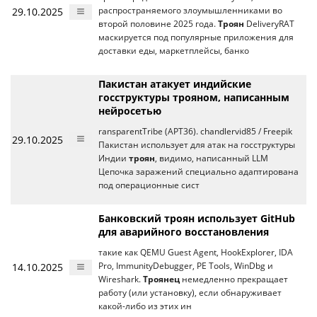
29.10.2025
распространяемого злоумышленниками во
второй половине 2025 года.
Троян
DeliveryRAT
маскируется под популярные приложения для
доставки еды, маркетплейсы, банко
Пакистан атакует индийские
госструктуры трояном, написанным
нейросетью
ransparentTribe (APT36). chandlervid85 / Freepik
29.10.2025
Пакистан использует для атак на госструктуры
Индии
троян
, видимо, написанный LLM
Цепочка заражений специально адаптирована
под операционные сист
Банковский троян использует GitHub
для аварийного восстановления
такие как QEMU Guest Agent, HookExplorer, IDA
14.10.2025
Pro, ImmunityDebugger, PE Tools, WinDbg и
Wireshark.
Троянец
немедленно прекращает
работу (или установку), если обнаруживает
какой-либо из этих ин