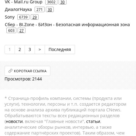
VK - Mail.ru Group
3602
30
ДиалогНаука
271
30
Sony
6739
29
Сбер - BI.Zone - БИЗон - Безопасная информационная зона
603
27
1
2
3
>
Последняя
КОРОТКАЯ ССЫЛКА
2144
* Страница-профиль компании, системы (продукта или
услуги), технологии, персоны и т.п. создается редактором
на основе анализа архива публикаций портала CNews.
Обрабатываются тексты всех редакционных разделов
(
новости
, включая "Главные новости",
статьи
,
аналитические обзоры рынков, интервью, а также
содержание партнёрских проектов). Таким образом, чем