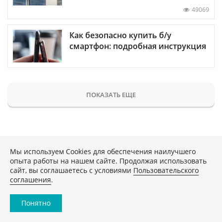
49069
Как безопасно купить б/у
смартфон: подробная инструкция
ПОКАЗАТЬ ЕЩЕ
НАУКА
Мы используем Сookies для обеспечения наилучшего
опыта работы на нашем сайте. Продолжая использовать
сайт, вы соглашаетесь с условиями
Пользовательского
Почему эволюция застопорилась
соглашения
.
на миллионы лет, прежде чем
внезапно возобновиться?
Понятно
2456