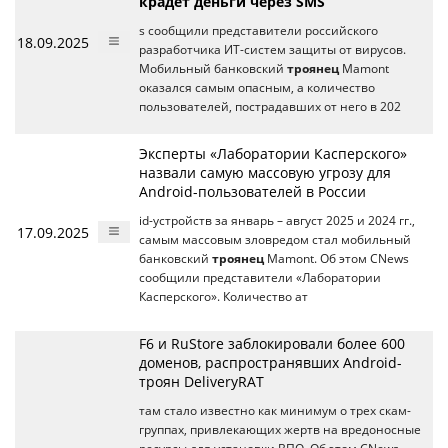
крадет деньги через SMS
s сообщили представители российского
18.09.2025
разработчика ИТ-систем защиты от вирусов.
Мобильный банковский
троянец
Mamont
оказался самым опасным, а количество
пользователей, пострадавших от него в 202
Эксперты «Лаборатории Касперского»
назвали самую массовую угрозу для
Android-пользователей в России
id-устройств за январь – август 2025 и 2024 гг.,
17.09.2025
самым массовым зловредом стал мобильный
банковский
троянец
Mamont. Об этом CNews
сообщили представители «Лаборатории
Касперского». Количество ат
F6 и RuStore заблокировали более 600
доменов, распространявших Аndroid-
троян DeliveryRAT
там стало известно как минимум о трех скам-
группах, привлекающих жертв на вредоносные