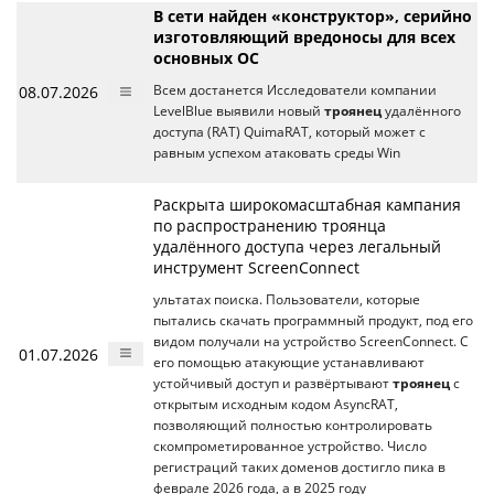
В сети найден «конструктор», серийно
изготовляющий вредоносы для всех
основных ОС
08.07.2026
Всем достанется Исследователи компании
LevelBlue выявили новый
троянец
удалённого
доступа (RAT) QuimaRAT, который может с
равным успехом атаковать среды Win
Раскрыта широкомасштабная кампания
по распространению троянца
удалённого доступа через легальный
инструмент ScreenConnect
ультатах поиска. Пользователи, которые
пытались скачать программный продукт, под его
видом получали на устройство ScreenConnect. С
01.07.2026
его помощью атакующие устанавливают
устойчивый доступ и развёртывают
троянец
с
открытым исходным кодом AsyncRAT,
позволяющий полностью контролировать
скомпрометированное устройство. Число
регистраций таких доменов достигло пика в
феврале 2026 года, а в 2025 году