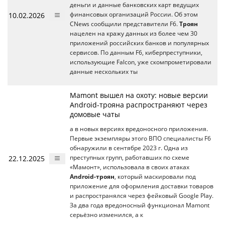
деньги и данные банковских карт ведущих
10.02.2026
финансовых организаций России. Об этом
CNews сообщили представители F6.
Троян
нацелен на кражу данных из более чем 30
приложений российских банков и популярных
сервисов. По данным F6, киберпреступники,
использующие Falcon, уже скомпрометировали
данные нескольких ты
Mamont вышел на охоту: новые версии
Android-трояна распространяют через
домовые чаты
а в новых версиях вредоносного приложения.
Первые экземпляры этого ВПО специалисты F6
обнаружили в сентябре 2023 г. Одна из
22.12.2025
преступных групп, работавших по схеме
«Мамонт», использовала в своих атаках
Android-троян
, который маскировали под
приложение для оформления доставки товаров
и распространялся через фейковый Google Play.
За два года вредоносный функционал Mamont
серьёзно изменился, а к