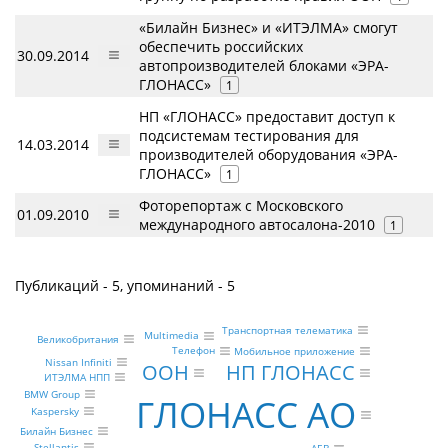
«Билайн Бизнес» и «ИТЭЛМА» смогут
обеспечить российских
30.09.2014
автопроизводителей блоками «ЭРА-
ГЛОНАСС»
1
НП «ГЛОНАСС» предоставит доступ к
подсистемам тестирования для
14.03.2014
производителей оборудования «ЭРА-
ГЛОНАСС»
1
Фоторепортаж с Московского
01.09.2010
международного автосалона-2010
1
Публикаций - 5, упоминаний - 5
Транспортная телематика
Multimedia
Великобритания
Телефон
Мобильное приложение
Nissan Infiniti
ООН
НП ГЛОНАСС
ИТЭЛМА НПП
BMW Group
ГЛОНАСС АО
Kaspersky
Билайн Бизнес
Stellantis