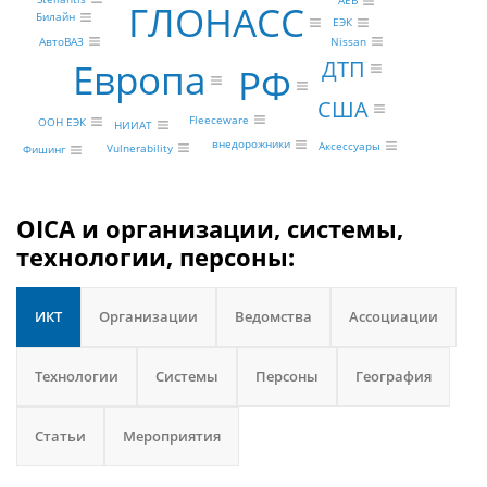
AEB
ГЛОНАСС
Билайн
ЕЭК
Nissan
АвтоВАЗ
ДТП
Европа
РФ
США
Fleeceware
ООН ЕЭК
НИИАТ
внедорожники
Аксессуары
Vulnerability
Фишинг
OICA и организации, системы,
технологии, персоны:
ИКТ
Организации
Ведомства
Ассоциации
Технологии
Системы
Персоны
География
Статьи
Мероприятия