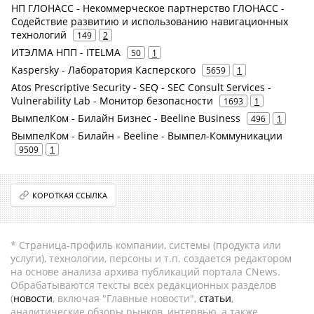
НП ГЛОНАСС - Некоммерческое партнерство ГЛОНАСС -
Содействие развитию и использованию навигационных
технологий
149
2
ИТЭЛМА НПП - ITELMA
50
1
Kaspersky - Лаборатория Касперского
5659
1
Atos Prescriptive Security - SEQ - SEC Consult Services -
Vulnerability Lab - Монитор безопасности
1693
1
ВымпелКом - Билайн Бизнес - Beeline Business
496
1
ВымпелКом - Билайн - Beeline - Вымпел-Коммуникации
9509
1
КОРОТКАЯ ССЫЛКА
* Страница-профиль компании, системы (продукта или
услуги), технологии, персоны и т.п. создается редактором
на основе анализа архива публикаций портала CNews.
Обрабатываются тексты всех редакционных разделов
(
новости
, включая "Главные новости",
статьи
,
аналитические обзоры рынков, интервью, а также